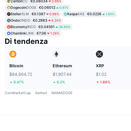
Canton
CC
€0.08034
2.89%
Dogecoin
DOGE
€0.06012
0.81%
Stellar
XLM
€0.1387
Kaspa
KAS
€0.0226
0.98%
1.60%
Ondo
ONDO
€0.2983
6.35%
Biconomy
BICO
€0.04591
38.69%
Chainlink
LINK
€7.06
1.26%
Di tendenza
Bitcoin
Ethereum
XRP
$64,664.72
$1,907.44
$1.02
0.47%
0.2%
1.86%
CoinMarketCap
Gettoni
MAMADOGE