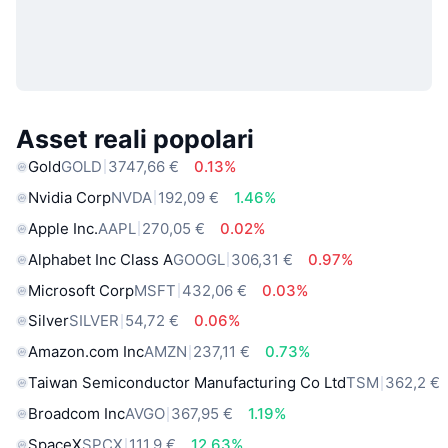
Asset reali popolari
Gold
GOLD
3747,66 €
0.13%
Nvidia Corp
NVDA
192,09 €
1.46%
Apple Inc.
AAPL
270,05 €
0.02%
Alphabet Inc Class A
GOOGL
306,31 €
0.97%
Microsoft Corp
MSFT
432,06 €
0.03%
Silver
SILVER
54,72 €
0.06%
Amazon.com Inc
AMZN
237,11 €
0.73%
Taiwan Semiconductor Manufacturing Co Ltd
TSM
362,2 €
Broadcom Inc
AVGO
367,95 €
1.19%
SpaceX
SPCX
111,9 €
12.63%