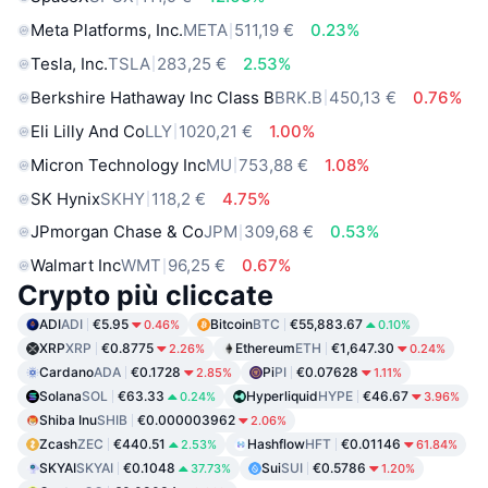
Meta Platforms, Inc.
META
511,19 €
0.23%
Tesla, Inc.
TSLA
283,25 €
2.53%
Berkshire Hathaway Inc Class B
BRK.B
450,13 €
0.76%
Eli Lilly And Co
LLY
1020,21 €
1.00%
Micron Technology Inc
MU
753,88 €
1.08%
SK Hynix
SKHY
118,2 €
4.75%
JPmorgan Chase & Co
JPM
309,68 €
0.53%
Walmart Inc
WMT
96,25 €
0.67%
Crypto più cliccate
ADI
ADI
€5.95
Bitcoin
BTC
€55,883.67
0.46%
0.10%
XRP
XRP
€0.8775
Ethereum
ETH
€1,647.30
2.26%
0.24%
Cardano
ADA
€0.1728
Pi
PI
€0.07628
2.85%
1.11%
Solana
SOL
€63.33
Hyperliquid
HYPE
€46.67
0.24%
3.96%
Shiba Inu
SHIB
€0.000003962
2.06%
Zcash
ZEC
€440.51
Hashflow
HFT
€0.01146
2.53%
61.84%
SKYAI
SKYAI
€0.1048
Sui
SUI
€0.5786
37.73%
1.20%