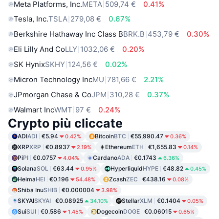
Meta Platforms, Inc.
META
509,74 €
0.41%
Tesla, Inc.
TSLA
279,08 €
0.67%
Berkshire Hathaway Inc Class B
BRK.B
453,79 €
0.30%
Eli Lilly And Co
LLY
1032,06 €
0.20%
SK Hynix
SKHY
124,56 €
0.02%
Micron Technology Inc
MU
781,66 €
2.21%
JPmorgan Chase & Co
JPM
310,28 €
0.37%
Walmart Inc
WMT
97 €
0.24%
Crypto più cliccate
ADI
ADI
€5.94
Bitcoin
BTC
€55,990.47
0.42%
0.36%
XRP
XRP
€0.8937
Ethereum
ETH
€1,655.83
2.19%
0.14%
Pi
PI
€0.0757
Cardano
ADA
€0.1743
4.04%
6.36%
Solana
SOL
€63.44
Hyperliquid
HYPE
€48.82
0.95%
0.45%
Heima
HEI
€0.196
Zcash
ZEC
€438.16
54.48%
0.08%
Shiba Inu
SHIB
€0.000004
3.98%
SKYAI
SKYAI
€0.08925
Stellar
XLM
€0.1404
34.10%
0.05%
Sui
SUI
€0.586
Dogecoin
DOGE
€0.06015
1.45%
0.65%