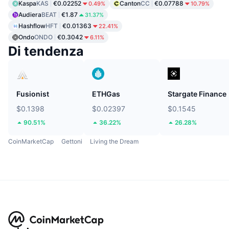
Kaspa
KAS
€0.02252
Canton
CC
€0.07788
0.49%
10.79%
Audiera
BEAT
€1.87
31.37%
Hashflow
HFT
€0.01363
22.41%
Ondo
ONDO
€0.3042
6.11%
Di tendenza
Fusionist
ETHGas
Stargate Finance
$0.1398
$0.02397
$0.1545
90.51%
36.22%
26.28%
CoinMarketCap
Gettoni
Living the Dream