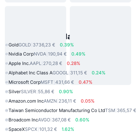
Asset reali popolari
Gold
GOLD
3736,23 €
0.39%
Nvidia Corp
NVDA
190,94 €
0.49%
Apple Inc.
AAPL
270,28 €
0.28%
Alphabet Inc Class A
GOOGL
311,15 €
0.24%
Microsoft Corp
MSFT
431,66 €
0.47%
Silver
SILVER
55,86 €
0.90%
Amazon.com Inc
AMZN
236,11 €
0.05%
Taiwan Semiconductor Manufacturing Co Ltd
TSM
365,57 
Broadcom Inc
AVGO
367,08 €
0.60%
SpaceX
SPCX
101,32 €
1.62%