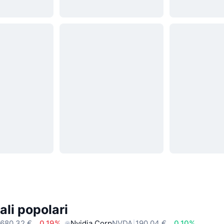
ali popolari
680,32 €
0.19%
Nvidia Corp
NVDA
190,04 €
0.10%