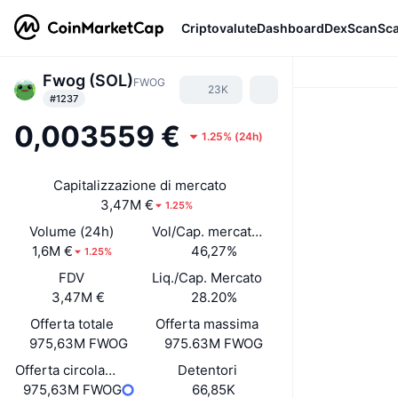
Criptovalute
Dashboard
DexScan
Sc
Fwog (SOL)
FWOG
23K
#1237
0,003559 €
1.25%
(
24h
)
Capitalizzazione di mercato
3,47M €
1.25%
Volume (24h)
Vol/Cap. mercato (24h)
1,6M €
46,27%
1.25%
FDV
Liq./Cap. Mercato
3,47M €
28.20%
Offerta totale
Offerta massima
975,63M FWOG
975.63M FWOG
Offerta circolante
Detentori
975,63M FWOG
66,85K