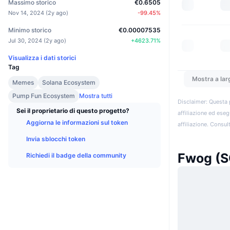
Massimo storico
€0.6505
Nov 14, 2024
(
2y ago
)
-99.45
%
Minimo storico
€0.00007535
Jul 30, 2024
(
2y ago
)
+
4623.71
%
Visualizza i dati storici
Tag
Mostra a lar
Memes
Solana Ecosystem
Pump Fun Ecosystem
Mostra tutti
Disclaimer: Questa 
Sei il proprietario di questo progetto?
affiliazione ed eseg
Aggiorna le informazioni sul token
affiliazione. Consult
Invia sblocchi token
Fwog (S
Richiedi il badge della community