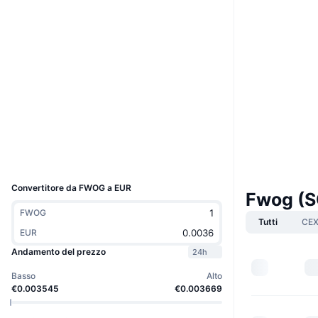
Boost
Sito web
Website
Social
Contratti
A8C3xu...Nwpump
3.7
Valutazione (CertiK)
Esploratori
solscan.io
Wallets
UCID
33291
Convertitore da FWOG a EUR
Fwog (S
FWOG
Tutti
CE
EUR
Andamento del prezzo
24h
Basso
Alto
€0.003545
€0.003669