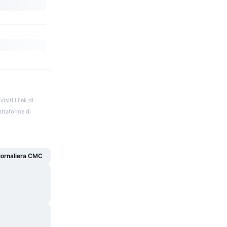
iti i link di
iattaforme di
giornaliera CMC