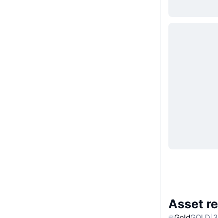
Asset re
Gold
GOLD
3