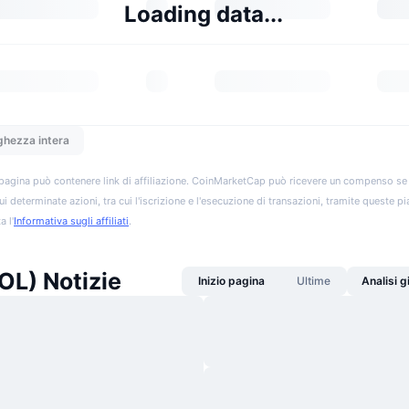
Loading data...
ghezza intera
pagina può contenere link di affiliazione. CoinMarketCap può ricevere un compenso se vis
ui determinate azioni, tra cui l'iscrizione e l'esecuzione di transazioni, tramite queste p
a l'
Informativa sugli affiliati
.
OL) Notizie
Inizio pagina
Ultime
Analisi 