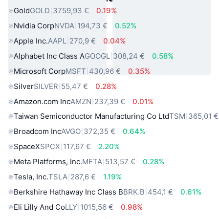
Gold
GOLD
3759,93 €
0.19%
Nvidia Corp
NVDA
194,73 €
0.52%
Apple Inc.
AAPL
270,9 €
0.04%
Alphabet Inc Class A
GOOGL
308,24 €
0.58%
Microsoft Corp
MSFT
430,96 €
0.35%
Silver
SILVER
55,47 €
0.28%
Amazon.com Inc
AMZN
237,39 €
0.01%
Taiwan Semiconductor Manufacturing Co Ltd
TSM
365,01 €
Broadcom Inc
AVGO
372,35 €
0.64%
SpaceX
SPCX
117,67 €
2.20%
Meta Platforms, Inc.
META
513,57 €
0.28%
Tesla, Inc.
TSLA
287,6 €
1.19%
Berkshire Hathaway Inc Class B
BRK.B
454,1 €
0.61%
Eli Lilly And Co
LLY
1015,56 €
0.98%