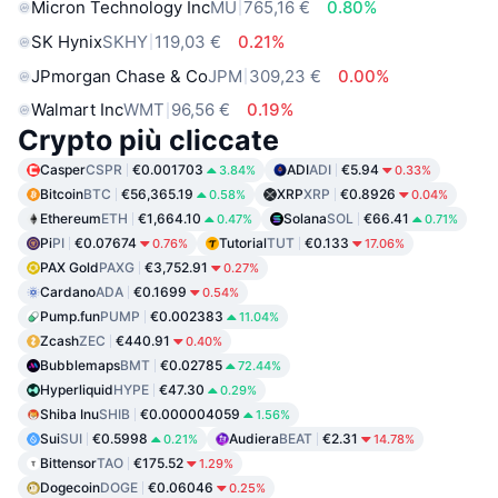
Micron Technology Inc
MU
765,16 €
0.80%
SK Hynix
SKHY
119,03 €
0.21%
JPmorgan Chase & Co
JPM
309,23 €
0.00%
Walmart Inc
WMT
96,56 €
0.19%
Crypto più cliccate
Casper
CSPR
€0.001703
ADI
ADI
€5.94
3.84%
0.33%
Bitcoin
BTC
€56,365.19
XRP
XRP
€0.8926
0.58%
0.04%
Ethereum
ETH
€1,664.10
Solana
SOL
€66.41
0.47%
0.71%
Pi
PI
€0.07674
Tutorial
TUT
€0.133
0.76%
17.06%
PAX Gold
PAXG
€3,752.91
0.27%
Cardano
ADA
€0.1699
0.54%
Pump.fun
PUMP
€0.002383
11.04%
Zcash
ZEC
€440.91
0.40%
Bubblemaps
BMT
€0.02785
72.44%
Hyperliquid
HYPE
€47.30
0.29%
Shiba Inu
SHIB
€0.000004059
1.56%
Sui
SUI
€0.5998
Audiera
BEAT
€2.31
0.21%
14.78%
Bittensor
TAO
€175.52
1.29%
Dogecoin
DOGE
€0.06046
0.25%