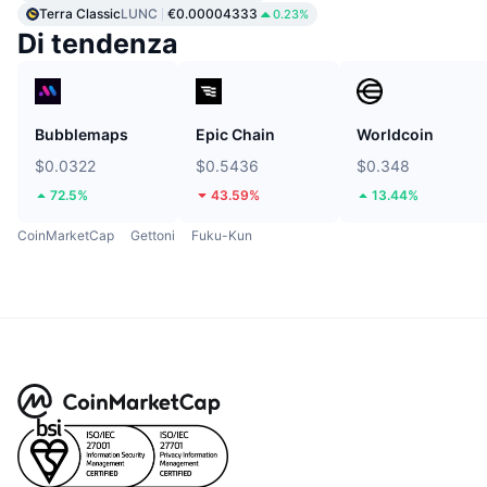
Terra Classic
LUNC
€0.00004333
0.23%
Di tendenza
Bubblemaps
Epic Chain
Worldcoin
$0.0322
$0.5436
$0.348
72.5%
43.59%
13.44%
CoinMarketCap
Gettoni
Fuku-Kun