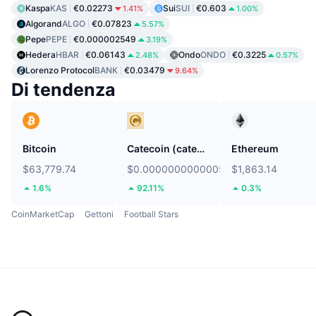
Kaspa
KAS
€0.02273
Sui
SUI
€0.603
1.41%
1.00%
Algorand
ALGO
€0.07823
5.57%
Pepe
PEPE
€0.000002549
3.19%
Hedera
HBAR
€0.06143
Ondo
ONDO
€0.3225
2.48%
0.57%
Lorenzo Protocol
BANK
€0.03479
9.64%
Di tendenza
Bitcoin
Catecoin (catecoin.shop)
Ethereum
$63,779.74
$0.0000000000005719
$1,863.14
1.6%
92.11%
0.3%
CoinMarketCap
Gettoni
Football Stars