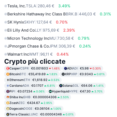
Tesla, Inc.
TSLA
280,46 €
3.49%
Berkshire Hathaway Inc Class B
BRK.B
446,03 €
0.31%
SK Hynix
SKHY
127,64 €
0.70%
Eli Lilly And Co
LLY
975,69 €
2.39%
Micron Technology Inc
MU
730,58 €
0.79%
JPmorgan Chase & Co
JPM
306,39 €
0.24%
Walmart Inc
WMT
96,11 €
0.44%
Crypto più cliccate
Casper
CSPR
€0.001603
ADI
ADI
€5.98
1.48%
0.30%
Bitcoin
BTC
€55,419.69
XRP
XRP
€0.9343
1.83%
0.61%
Ethereum
ETH
€1,618.92
0.53%
Cardano
ADA
€0.1707
Solana
SOL
€64.06
6.81%
1.41%
Pi
PI
€0.07234
Hyperliquid
HYPE
€47.30
0.06%
3.70%
Shiba Inu
SHIB
€0.000004306
2.53%
Zcash
ZEC
€424.67
2.95%
Dogecoin
DOGE
€0.06104
1.00%
Terra Classic
LUNC
€0.00004346
0.01%