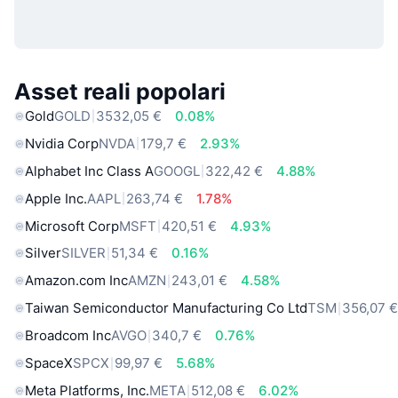
Asset reali popolari
Gold
GOLD
3532,05 €
0.08%
Nvidia Corp
NVDA
179,7 €
2.93%
Alphabet Inc Class A
GOOGL
322,42 €
4.88%
Apple Inc.
AAPL
263,74 €
1.78%
Microsoft Corp
MSFT
420,51 €
4.93%
Silver
SILVER
51,34 €
0.16%
Amazon.com Inc
AMZN
243,01 €
4.58%
Taiwan Semiconductor Manufacturing Co Ltd
TSM
356,07 
Broadcom Inc
AVGO
340,7 €
0.76%
SpaceX
SPCX
99,97 €
5.68%
Meta Platforms, Inc.
META
512,08 €
6.02%