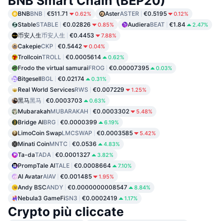
BNB Smart Chain (BEP20)
BNB
BNB
€511.71
Aster
ASTER
€0.5195
0.62%
0.12%
Stable
STABLE
€0.02826
Audiera
BEAT
€1.84
0.85%
2.47%
币安人生
币安人生
€0.4453
7.88%
Cakepie
CKP
€0.5442
0.04%
Trollcoin
TROLL
€0.0005614
0.62%
Frodo the virtual samurai
FROG
€0.00007395
0.03%
Bitgesell
BGL
€0.02174
0.31%
Real World Services
RWS
€0.007229
1.25%
黑马
黑马
€0.0003703
0.63%
Mubarakah
MUBARAKAH
€0.0003302
5.48%
Bridge AI
BRG
€0.0000399
6.19%
LimoCoin Swap
LMCSWAP
€0.0003585
5.42%
Minati Coin
MNTC
€0.0536
4.83%
Ta-da
TADA
€0.0001327
3.82%
PrompTale AI
TALE
€0.0008664
7.10%
AI Avatar
AIAV
€0.001485
1.95%
Andy BSC
ANDY
€0.0000000008547
8.84%
Nebula3 GameFi
SN3
€0.0002419
1.17%
Crypto più cliccate