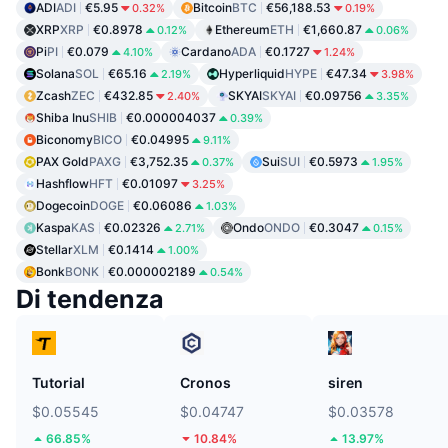
ADI
ADI
€5.95
Bitcoin
BTC
€56,188.53
0.32%
0.19%
XRP
XRP
€0.8978
Ethereum
ETH
€1,660.87
0.12%
0.06%
Pi
PI
€0.079
Cardano
ADA
€0.1727
4.10%
1.24%
Solana
SOL
€65.16
Hyperliquid
HYPE
€47.34
2.19%
3.98%
Zcash
ZEC
€432.85
SKYAI
SKYAI
€0.09756
2.40%
3.35%
Shiba Inu
SHIB
€0.000004037
0.39%
Biconomy
BICO
€0.04995
9.11%
PAX Gold
PAXG
€3,752.35
Sui
SUI
€0.5973
0.37%
1.95%
Hashflow
HFT
€0.01097
3.25%
Dogecoin
DOGE
€0.06086
1.03%
Kaspa
KAS
€0.02326
Ondo
ONDO
€0.3047
2.71%
0.15%
Stellar
XLM
€0.1414
1.00%
Bonk
BONK
€0.000002189
0.54%
Di tendenza
Tutorial
Cronos
siren
$0.05545
$0.04747
$0.03578
66.85%
10.84%
13.97%