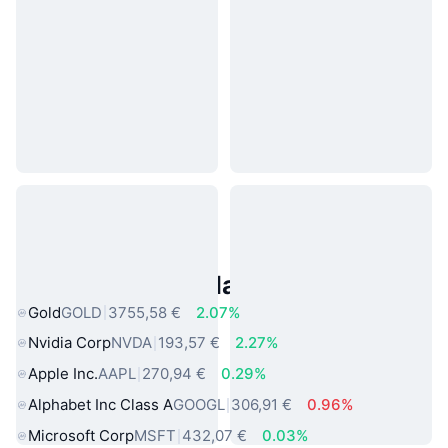
Asset reali popolari
Gold
GOLD
3755,58 €
2.07%
Nvidia Corp
NVDA
193,57 €
2.27%
Apple Inc.
AAPL
270,94 €
0.29%
Alphabet Inc Class A
GOOGL
306,91 €
0.96%
Microsoft Corp
MSFT
432,07 €
0.03%