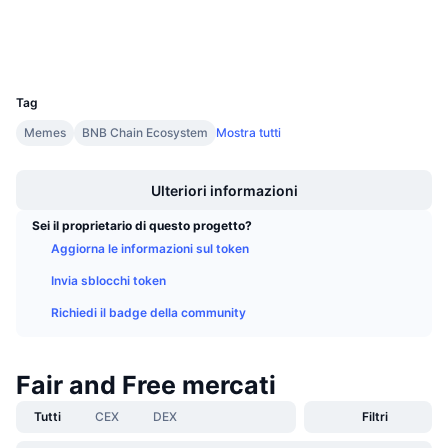
Prossime vendite
Esploratori
bscscan.com
Tassi di finanziamento
Impara e guadagna
Wallets
UCID
36234
Calendari
Tag
Memes
BNB Chain Ecosystem
Mostra tutti
Calendario ICO
Boost
Calendario eventi
Ulteriori informazioni
Sei il proprietario di questo progetto?
Aggiorna le informazioni sul token
Invia sblocchi token
Richiedi il badge della community
Fair and Free mercati
Tutti
CEX
DEX
Filtri