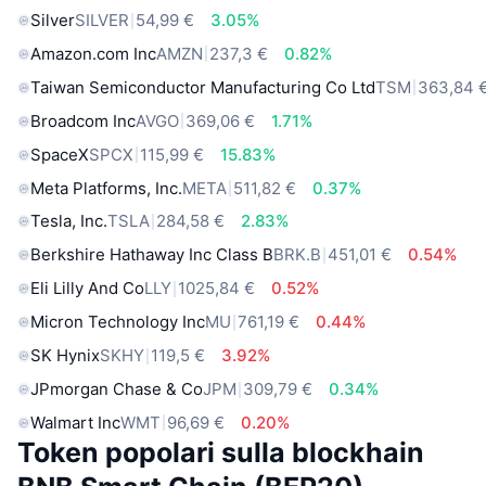
Silver
SILVER
54,99 €
3.05%
Amazon.com Inc
AMZN
237,3 €
0.82%
Taiwan Semiconductor Manufacturing Co Ltd
TSM
363,84 
Broadcom Inc
AVGO
369,06 €
1.71%
SpaceX
SPCX
115,99 €
15.83%
Meta Platforms, Inc.
META
511,82 €
0.37%
Tesla, Inc.
TSLA
284,58 €
2.83%
Berkshire Hathaway Inc Class B
BRK.B
451,01 €
0.54%
Eli Lilly And Co
LLY
1025,84 €
0.52%
Micron Technology Inc
MU
761,19 €
0.44%
SK Hynix
SKHY
119,5 €
3.92%
JPmorgan Chase & Co
JPM
309,79 €
0.34%
Walmart Inc
WMT
96,69 €
0.20%
Token popolari sulla blockhain