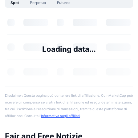
Spot
Perpetuo
Futures
Loading data...
Disclaimer: Questa pagina può contenere link di affiliazione. CoinMarketCap può
ricevere un compenso se visiti i link di affiliazione ed esegui determinate azioni,
tra cui l'iscrizione e l'esecuzione di transazioni, tramite queste piattaforme di
affiliazione. Consulta l'
Informativa sugli affiliati
.
Fair and Free Notizie