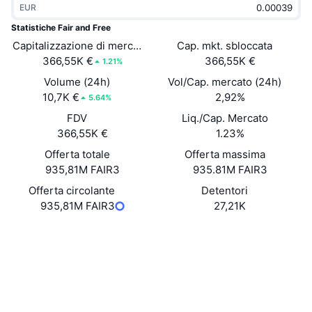
EUR
Di tendenza
ETF crypto
Impara
CMC MCP
Statistiche Fair and Free
Capitalizzazione di mercato
Novità
Cap. mkt. sbloccata
ETF su Bitcoin
x402
Notizie
366,55K €
366,55K €
1.21%
Cripto
ETF su Ethereum
Volume (24h)
Vol/Cap. mercato (24h)
Academy
10,7K €
2,92%
5.64%
Politica
FDV
Liq./Cap. Mercato
Analisi tecnica
Ricerca
366,55K €
1.23%
Sport
Offerta totale
Offerta massima
RSI
Video
935,81M FAIR3
935.81M FAIR3
Finanza
MACD
Offerta circolante
Detentori
Glossario
935,81M FAIR3
27,21K
Tecnologia
Website
Whitepaper
Derivati
Campagne
Sito web
NFT
Panoramica
Airdrop
Social
Contratti
Statistiche NFT generali
0x6952...8fE320
Liquidazioni
4.0
Diamanti ricompensa
Valutazione (CertiK)