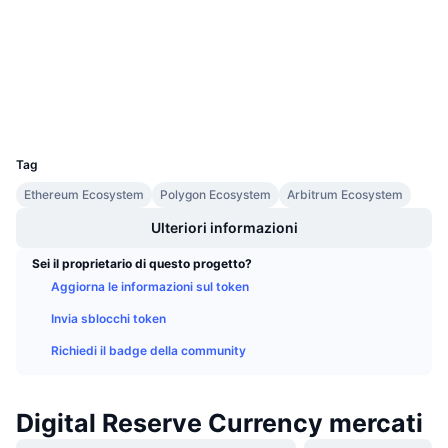
Prossime vendite
3.2
Valutazione (CertiK)
Tassi di finanziamento
Impara e guadagna
etherscan.io
Esploratori
Calendari
Wallets
UCID
7420
Calendario ICO
Tag
Calendario eventi
Ethereum Ecosystem
Polygon Ecosystem
Arbitrum Ecosystem
Ulteriori informazioni
Sei il proprietario di questo progetto?
Aggiorna le informazioni sul token
Invia sblocchi token
Richiedi il badge della community
Digital Reserve Currency mercati