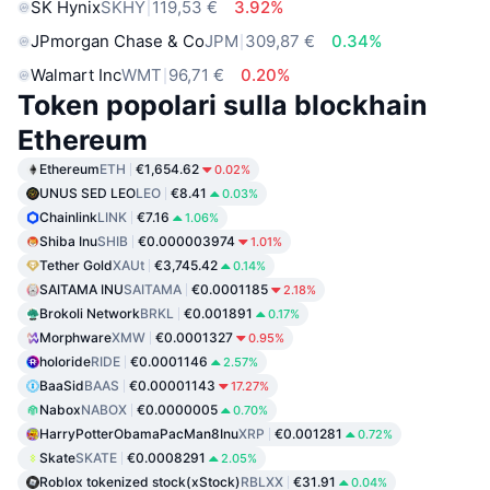
SK Hynix
SKHY
119,53 €
3.92%
JPmorgan Chase & Co
JPM
309,87 €
0.34%
Walmart Inc
WMT
96,71 €
0.20%
Token popolari sulla blockhain
Ethereum
Ethereum
ETH
€1,654.62
0.02%
UNUS SED LEO
LEO
€8.41
0.03%
Chainlink
LINK
€7.16
1.06%
Shiba Inu
SHIB
€0.000003974
1.01%
Tether Gold
XAUt
€3,745.42
0.14%
SAITAMA INU
SAITAMA
€0.0001185
2.18%
Brokoli Network
BRKL
€0.001891
0.17%
Morphware
XMW
€0.0001327
0.95%
holoride
RIDE
€0.0001146
2.57%
BaaSid
BAAS
€0.00001143
17.27%
Nabox
NABOX
€0.0000005
0.70%
HarryPotterObamaPacMan8Inu
XRP
€0.001281
0.72%
Skate
SKATE
€0.0008291
2.05%
Roblox tokenized stock(xStock)
RBLXX
€31.91
0.04%