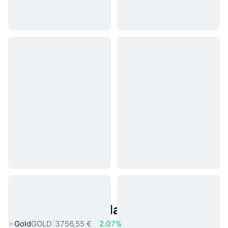
Asset reali popolari
Gold
GOLD
3756,55 €
2.07%