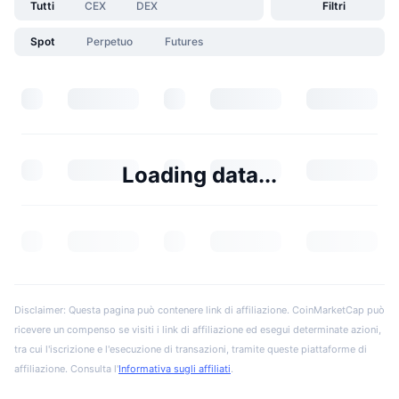
Tutti
CEX
DEX
Filtri
Spot
Perpetuo
Futures
Loading data...
Disclaimer: Questa pagina può contenere link di affiliazione. CoinMarketCap può
ricevere un compenso se visiti i link di affiliazione ed esegui determinate azioni,
tra cui l'iscrizione e l'esecuzione di transazioni, tramite queste piattaforme di
affiliazione. Consulta l'
Informativa sugli affiliati
.