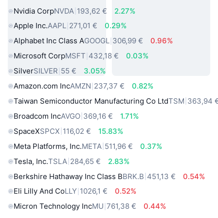
Nvidia Corp
NVDA
193,62 €
2.27%
Apple Inc.
AAPL
271,01 €
0.29%
Alphabet Inc Class A
GOOGL
306,99 €
0.96%
Microsoft Corp
MSFT
432,18 €
0.03%
Silver
SILVER
55 €
3.05%
Amazon.com Inc
AMZN
237,37 €
0.82%
Taiwan Semiconductor Manufacturing Co Ltd
TSM
363,94 
Broadcom Inc
AVGO
369,16 €
1.71%
SpaceX
SPCX
116,02 €
15.83%
Meta Platforms, Inc.
META
511,96 €
0.37%
Tesla, Inc.
TSLA
284,65 €
2.83%
Berkshire Hathaway Inc Class B
BRK.B
451,13 €
0.54%
Eli Lilly And Co
LLY
1026,1 €
0.52%
Micron Technology Inc
MU
761,38 €
0.44%