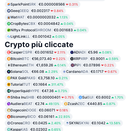
SparkPoint
SRK
€0.000008566
0.31%
Geeq
GEEQ
€0.002317
0.84%
Wat
WAT
€0.0000002032
1.13%
CropBytes
CBX
€0.0004842
0.04%
Niftyx Protocol
SHROOM
€0.001683
0.04%
LightLink
LL
€0.001042
0.05%
Crypto più cliccate
Casper
CSPR
€0.001652
ADI
ADI
€5.96
2.11%
0.08%
Bitcoin
BTC
€56,073.40
XRP
XRP
€0.9001
0.22%
0.59%
Ethereum
ETH
€1,659.26
Pi
PI
€0.07896
0.14%
0.22%
Solana
SOL
€66.08
Cardano
ADA
€0.1717
2.29%
0.67%
PAX Gold
PAXG
€3,758.10
0.21%
Tutorial
TUT
€0.1664
311.47%
Hyperliquid
HYPE
€47.36
0.73%
Shiba Inu
SHIB
€0.00000401
Sui
SUI
€0.6002
0.75%
1.70%
Audiera
BEAT
€2.74
Zcash
ZEC
€440.85
49.13%
0.87%
Dogecoin
DOGE
€0.06071
0.18%
Biconomy
BICO
€0.06161
22.93%
Cronos
CRO
€0.0425
SKYAI
SKYAI
€0.1042
2.40%
13.58%
Kaspa
KAS
€0.02302
0.65%