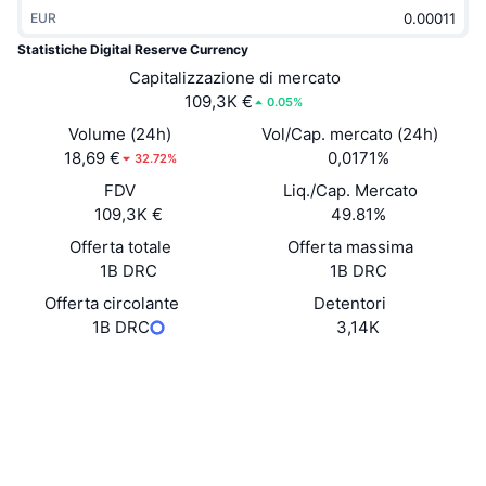
Di tendenza
EUR
ETF crypto
Impara
CMC MCP
Statistiche Digital Reserve Currency
Novità
ETF su Bitcoin
Capitalizzazione di mercato
x402
Notizie
109,3K €
0.05%
Cripto
ETF su Ethereum
Volume (24h)
Vol/Cap. mercato (24h)
Academy
18,69 €
0,0171%
32.72%
Politica
Analisi tecnica
FDV
Liq./Cap. Mercato
Ricerca
109,3K €
49.81%
Sport
RSI
Video
Offerta totale
Offerta massima
1B DRC
1B DRC
Finanza
MACD
Glossario
Offerta circolante
Detentori
1B DRC
3,14K
Tecnologia
Derivati
Campagne
Sito web
Website
Whitepaper
NFT
Social
Panoramica
Airdrop
Statistiche NFT generali
0xa150...3ee606
Liquidazioni
Diamanti ricompensa
Contratti