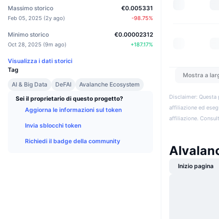
Massimo storico
€0.005331
Feb 05, 2025
(
2y ago
)
-98.75
%
Minimo storico
€0.00002312
Oct 28, 2025
(
9m ago
)
+
187.17
%
Visualizza i dati storici
Tag
Mostra a lar
AI & Big Data
DeFAI
Avalanche Ecosystem
Disclaimer: Questa 
Sei il proprietario di questo progetto?
affiliazione ed eseg
Aggiorna le informazioni sul token
affiliazione. Consult
Invia sblocchi token
Richiedi il badge della community
AIvalan
Inizio pagina