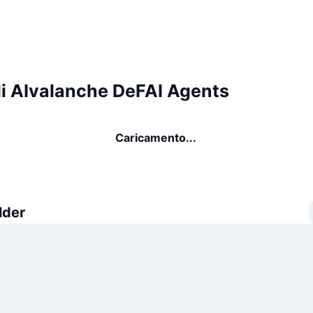
di AIvalanche DeFAI Agents
Caricamento...
lder