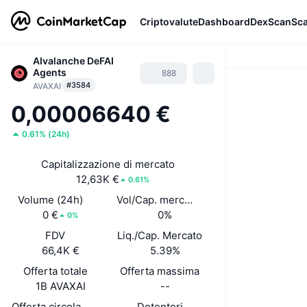
Criptovalute
Dashboard
DexScan
Sc
AIvalanche DeFAI
Agents
888
#3584
AVAXAI
0,00006640 €
0.61%
(
24h
)
Capitalizzazione di mercato
12,63K €
0.61%
Volume (24h)
Vol/Cap. mercato (24h)
0 €
0%
0%
FDV
Liq./Cap. Mercato
66,4K €
5.39%
Offerta totale
Offerta massima
1B AVAXAI
--
Offerta circolante
Detentori