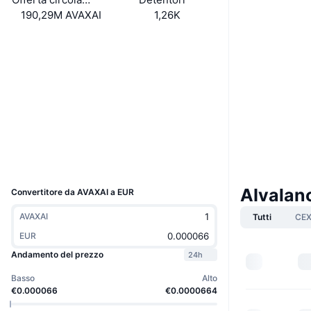
190,29M AVAXAI
1,26K
Sito web
Website
Social
Contratti
0x8c8d...A4A7aC
2.9
Valutazione (CertiK)
snowscan.xyz
Esploratori
Wallets
UCID
35618
AIvalan
Convertitore da AVAXAI a EUR
AVAXAI
Tutti
CE
EUR
Andamento del prezzo
24h
Basso
Alto
€0.000066
€0.0000664