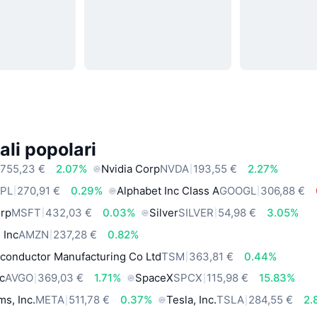
ali popolari
755,23 €
2.07%
Nvidia Corp
NVDA
193,55 €
2.27%
PL
270,91 €
0.29%
Alphabet Inc Class A
GOOGL
306,88 €
orp
MSFT
432,03 €
0.03%
Silver
SILVER
54,98 €
3.05%
 Inc
AMZN
237,28 €
0.82%
conductor Manufacturing Co Ltd
TSM
363,81 €
0.44%
c
AVGO
369,03 €
1.71%
SpaceX
SPCX
115,98 €
15.83%
ms, Inc.
META
511,78 €
0.37%
Tesla, Inc.
TSLA
284,55 €
2.