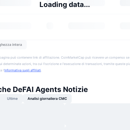
Loading data...
ghezza intera
pagina può contenere link di affiliazione. CoinMarketCap può ricevere un compenso se vis
ui determinate azioni, tra cui l'iscrizione e l'esecuzione di transazioni, tramite queste p
a l'
Informativa sugli affiliati
.
che DeFAI Agents Notizie
Ultime
Analisi giornaliera CMC