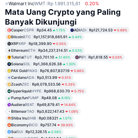
Walmart Inc
WMT
Rp 1.991.315,61
0.20%
Mata Uang Crypto yang Paling
Banyak Dikunjungi
Casper
CSPR
Rp34.45
ADI
ADI
Rp121,724.53
1.75%
0.69%
Bitcoin
BTC
Rp1,157,918,665.91
0.44%
XRP
XRP
Rp18,399.90
0.05%
Ethereum
ETH
Rp34,237,314.51
0.53%
Tutorial
TUT
Rp3,701.10
Pi
PI
Rp1,618.55
51.60%
0.03%
Solana
SOL
Rp1,366,626.38
1.30%
PAX Gold
PAXG
Rp76,807,837.19
0.66%
Cardano
ADA
Rp3,513.99
0.51%
Zcash
ZEC
Rp9,078,533.56
0.29%
Hyperliquid
HYPE
Rp968,630.70
0.75%
Pump.fun
PUMP
Rp48.08
9.19%
Audiera
BEAT
Rp49,879.41
14.64%
Bittensor
TAO
Rp3,622,147.43
1.09%
Shiba Inu
SHIB
Rp0.08321
1.57%
Biconomy
BICO
Rp757.74
39.93%
Sui
SUI
Rp12,326.15
0.58%