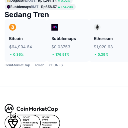
Dogecoin
DOGE
Rp1,244.84
0.02%
Bubblemaps
BMT
Rp658.57
173.20%
Sedang Tren
Bitcoin
Bubblemaps
Ethereum
$64,994.64
$0.03753
$1,920.63
0.36%
176.91%
0.39%
CoinMarketCap
Token
YOUNES