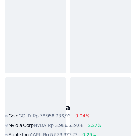
Aset Dunia Nyata Populer
Gold
GOLD
Rp 76.958.936,93
0.04%
Nvidia Corp
NVDA
Rp 3.986.639,68
2.27%
Apple Inc.
AAPL
Rp 5.579.977,22
0.29%