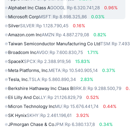
Alphabet Inc Class A
GOOGL
Rp 6.320.741,28
0.96%
Microsoft Corp
MSFT
Rp 8.898.325,86
0.03%
Silver
SILVER
Rp 1.128.790,45
0.16%
Amazon.com Inc
AMZN
Rp 4.887.279,08
0.82%
Taiwan Semiconductor Manufacturing Co Ltd
TSM
Rp 7.49
Broadcom Inc
AVGO
Rp 7.600.830,75
1.71%
SpaceX
SPCX
Rp 2.388.919,56
15.83%
Meta Platforms, Inc.
META
Rp 10.540.905,14
0.37%
Tesla, Inc.
TSLA
Rp 5.860.890,34
2.83%
Berkshire Hathaway Inc Class B
BRK.B
Rp 9.288.500,79
0
Eli Lilly And Co
LLY
Rp 21.126.829,79
0.52%
Micron Technology Inc
MU
Rp 15.676.441,74
0.44%
SK Hynix
SKHY
Rp 2.461.196,61
3.92%
JPmorgan Chase & Co
JPM
Rp 6.380.137,8
0.34%