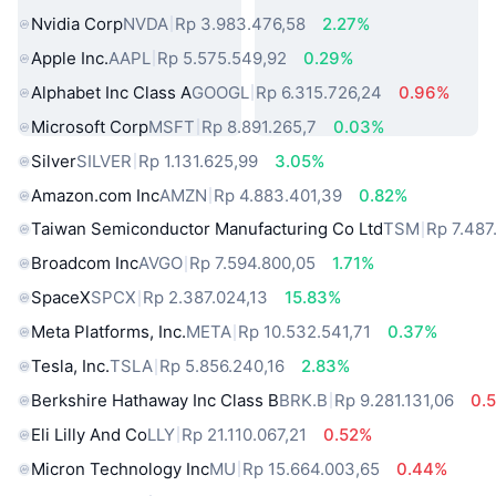
Nvidia Corp
NVDA
Rp 3.983.476,58
2.27%
Apple Inc.
AAPL
Rp 5.575.549,92
0.29%
Alphabet Inc Class A
GOOGL
Rp 6.315.726,24
0.96%
Microsoft Corp
MSFT
Rp 8.891.265,7
0.03%
Silver
SILVER
Rp 1.131.625,99
3.05%
Amazon.com Inc
AMZN
Rp 4.883.401,39
0.82%
Taiwan Semiconductor Manufacturing Co Ltd
TSM
Rp 7.487
Broadcom Inc
AVGO
Rp 7.594.800,05
1.71%
SpaceX
SPCX
Rp 2.387.024,13
15.83%
Meta Platforms, Inc.
META
Rp 10.532.541,71
0.37%
Tesla, Inc.
TSLA
Rp 5.856.240,16
2.83%
Berkshire Hathaway Inc Class B
BRK.B
Rp 9.281.131,06
0.
Eli Lilly And Co
LLY
Rp 21.110.067,21
0.52%
Micron Technology Inc
MU
Rp 15.664.003,65
0.44%