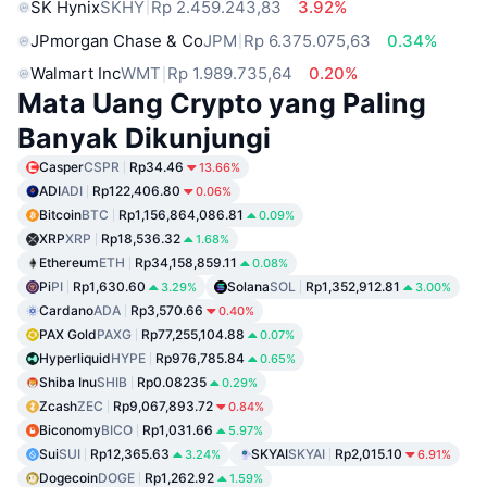
SK Hynix
SKHY
Rp 2.459.243,83
3.92%
JPmorgan Chase & Co
JPM
Rp 6.375.075,63
0.34%
Walmart Inc
WMT
Rp 1.989.735,64
0.20%
Mata Uang Crypto yang Paling
Banyak Dikunjungi
Casper
CSPR
Rp34.46
13.66%
ADI
ADI
Rp122,406.80
0.06%
Bitcoin
BTC
Rp1,156,864,086.81
0.09%
XRP
XRP
Rp18,536.32
1.68%
Ethereum
ETH
Rp34,158,859.11
0.08%
Pi
PI
Rp1,630.60
Solana
SOL
Rp1,352,912.81
3.29%
3.00%
Cardano
ADA
Rp3,570.66
0.40%
PAX Gold
PAXG
Rp77,255,104.88
0.07%
Hyperliquid
HYPE
Rp976,785.84
0.65%
Shiba Inu
SHIB
Rp0.08235
0.29%
Zcash
ZEC
Rp9,067,893.72
0.84%
Biconomy
BICO
Rp1,031.66
5.97%
Sui
SUI
Rp12,365.63
SKYAI
SKYAI
Rp2,015.10
3.24%
6.91%
Dogecoin
DOGE
Rp1,262.92
1.59%