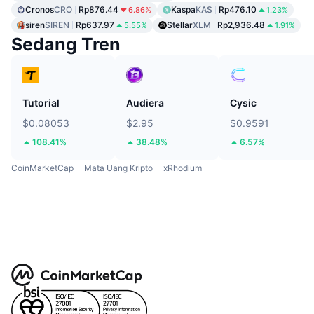
Cronos
CRO
Rp876.44
Kaspa
KAS
Rp476.10
6.86%
1.23%
siren
SIREN
Rp637.97
Stellar
XLM
Rp2,936.48
5.55%
1.91%
Sedang Tren
Tutorial
Audiera
Cysic
$0.08053
$2.95
$0.9591
108.41%
38.48%
6.57%
CoinMarketCap
Mata Uang Kripto
xRhodium