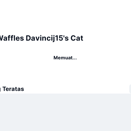
affles Davincij15's Cat
Memuat...
 Teratas