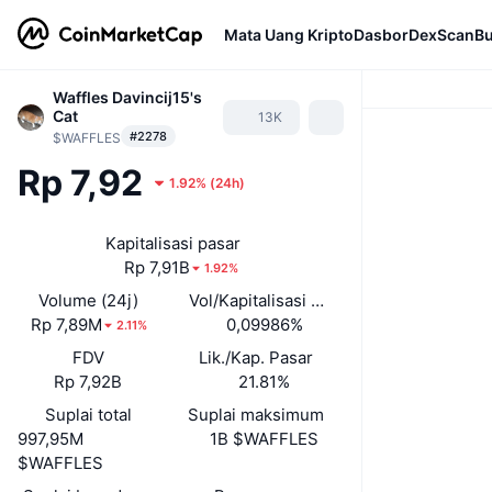
Mata Uang Kripto
Dasbor
DexScan
Bu
Waffles Davincij15's
Cat
13K
#2278
$WAFFLES
Rp 7,92
1.92%
(
24h
)
Kapitalisasi pasar
Rp 7,91B
1.92%
Volume (24j)
Vol/Kapitalisasi Pasar (24J)
Rp 7,89M
0,09986%
2.11%
FDV
Lik./Kap. Pasar
Rp 7,92B
21.81%
Suplai total
Suplai maksimum
997,95M
1B $WAFFLES
$WAFFLES