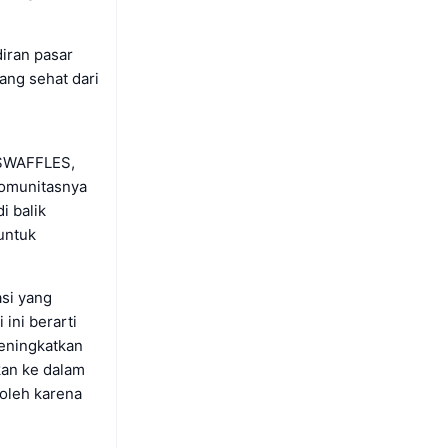
iran pasar
ang sehat dari
l $WAFFLES,
komunitasnya
i balik
untuk
asi yang
 ini berarti
meningkatkan
kan ke dalam
 oleh karena