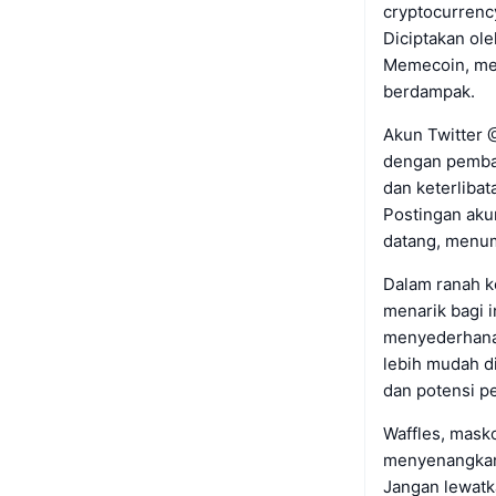
cryptocurrenc
Diciptakan ol
Memecoin, me
berdampak.
Akun Twitter 
dengan pembaru
dan keterliba
Postingan aku
datang, menumb
Dalam ranah k
menarik bagi 
menyederhana
lebih mudah d
dan potensi 
Waffles, mask
menyenangkan 
Jangan lewatk