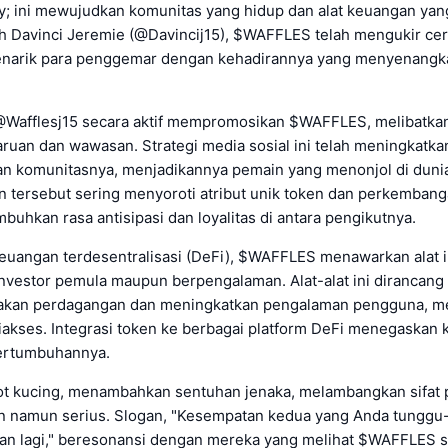
y; ini mewujudkan komunitas yang hidup dan alat keuangan yang 
eh Davinci Jeremie (@Davincij15), $WAFFLES telah mengukir cer
narik para penggemar dengan kehadirannya yang menyenang
@Wafflesj15 secara aktif mempromosikan $WAFFLES, melibatka
an dan wawasan. Strategi media sosial ini telah meningkatkan 
tan komunitasnya, menjadikannya pemain yang menonjol di dunia
n tersebut sering menyoroti atribut unik token dan perkemban
uhkan rasa antisipasi dan loyalitas di antara pengikutnya.
euangan terdesentralisasi (DeFi), $WAFFLES menawarkan alat i
investor pemula maupun berpengalaman. Alat-alat ini dirancang
kan perdagangan dan meningkatkan pengalaman pengguna, m
iakses. Integrasi token ke berbagai platform DeFi menegaskan
pertumbuhannya.
ot kucing, menambahkan sentuhan jenaka, melambangkan sifat 
namun serius. Slogan, "Kesempatan kedua yang Anda tunggu-
an lagi," beresonansi dengan mereka yang melihat $WAFFLES 