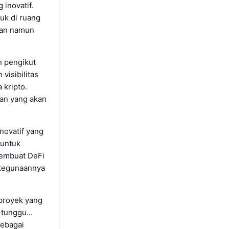
inovatif.
uk di ruang
kan namun
n pengikut
visibilitas
 kripto.
gan yang akan
novatif yang
 untuk
embuat DeFi
 kegunaannya
proyek yang
tunggu...
sebagai