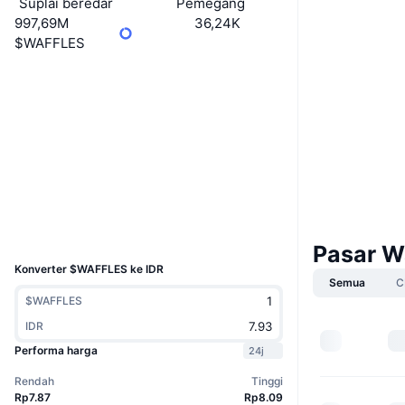
Suplai beredar
Pemegang
997,69M
36,24K
$WAFFLES
Boost
Situs web
Website
Medsos
Kontrak
8doS8n...aXfDMb
Penyelidik
solscan.io
Dompet-dompet
UCID
31442
Pasar Wa
Konverter $WAFFLES ke IDR
Semua
C
$WAFFLES
IDR
Performa harga
24j
Rendah
Tinggi
Rp7.87
Rp8.09