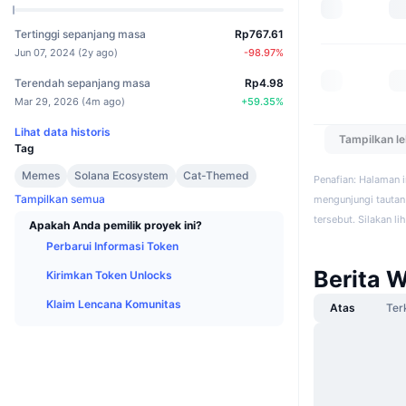
Tertinggi sepanjang masa
Rp767.61
Jun 07, 2024
(
2y ago
)
-98.97
%
Terendah sepanjang masa
Rp4.98
Mar 29, 2026
(
4m ago
)
+
59.35
%
Lihat data historis
Tampilkan l
Tag
Memes
Solana Ecosystem
Cat-Themed
Penafian: Halaman 
Tampilkan semua
mengunjungi tautan 
tersebut. Silakan li
Apakah Anda pemilik proyek ini?
Perbarui Informasi Token
Berita W
Kirimkan Token Unlocks
Klaim Lencana Komunitas
Atas
Ter