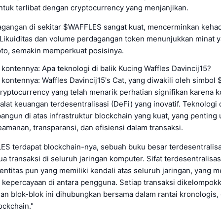
tuk terlibat dengan cryptocurrency yang menjanjikan.
dagangan di sekitar $WAFFLES sangat kuat, mencerminkan kehad
 Likuiditas dan volume perdagangan token menunjukkan minat y
pto, semakin memperkuat posisinya.
 kontennya: Apa teknologi di balik Kucing Waffles Davincij15?
 kontennya: Waffles Davincij15's Cat, yang diwakili oleh simbo
cryptocurrency yang telah menarik perhatian signifikan karena 
alat keuangan terdesentralisasi (DeFi) yang inovatif. Teknologi d
ngun di atas infrastruktur blockchain yang kuat, yang penting 
manan, transparansi, dan efisiensi dalam transaksi.
LES terdapat blockchain-nya, sebuah buku besar terdesentralis
 transaksi di seluruh jaringan komputer. Sifat terdesentralisasi
 entitas pun yang memiliki kendali atas seluruh jaringan, yang 
kepercayaan di antara pengguna. Setiap transaksi dikelompok
an blok-blok ini dihubungkan bersama dalam rantai kronologis,
ockchain."