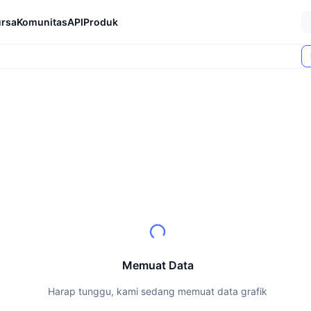
rsa
Komunitas
API
Produk
Memuat Data
Harap tunggu, kami sedang memuat data grafik