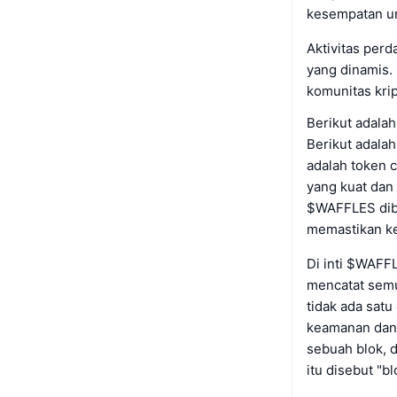
kesempatan un
Aktivitas per
yang dinamis.
komunitas kri
Berikut adalah
Berikut adalah
adalah token 
yang kuat dan 
$WAFFLES diba
memastikan kea
Di inti $WAFF
mencatat semua
tidak ada satu
keamanan dan 
sebuah blok, d
itu disebut "bl