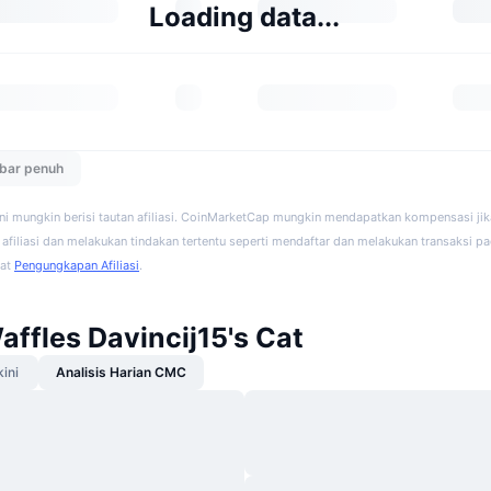
Loading data...
ebar penuh
ini mungkin berisi tautan afiliasi. CoinMarketCap mungkin mendapatkan kompensasi ji
afiliasi dan melakukan tindakan tertentu seperti mendaftar dan melakukan transaksi pad
hat
Pengungkapan Afiliasi
.
affles Davincij15's Cat
kini
Analisis Harian CMC