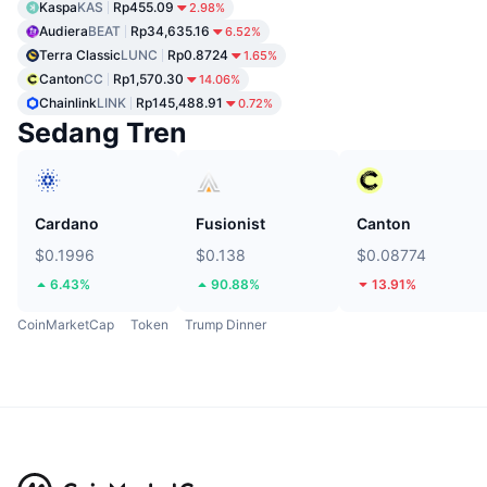
Kaspa
KAS
Rp455.09
2.98%
Audiera
BEAT
Rp34,635.16
6.52%
Terra Classic
LUNC
Rp0.8724
1.65%
Canton
CC
Rp1,570.30
14.06%
Chainlink
LINK
Rp145,488.91
0.72%
Sedang Tren
Cardano
Fusionist
Canton
$0.1996
$0.138
$0.08774
6.43%
90.88%
13.91%
CoinMarketCap
Token
Trump Dinner