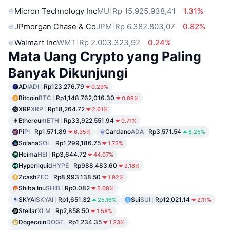
Micron Technology Inc
MU
Rp 15.925.938,41
1.31%
JPmorgan Chase & Co
JPM
Rp 6.382.803,07
0.82%
Walmart Inc
WMT
Rp 2.003.323,92
0.24%
Mata Uang Crypto yang Paling
Banyak Dikunjungi
ADI
ADI
Rp123,276.79
0.29%
Bitcoin
BTC
Rp1,148,762,016.30
0.88%
XRP
XRP
Rp18,264.72
2.61%
Ethereum
ETH
Rp33,922,551.94
0.71%
Pi
PI
Rp1,571.89
Cardano
ADA
Rp3,571.54
6.35%
6.25%
Solana
SOL
Rp1,299,186.75
1.73%
Heima
HEI
Rp3,644.72
44.07%
Hyperliquid
HYPE
Rp988,483.60
2.18%
Zcash
ZEC
Rp8,993,138.50
1.92%
Shiba Inu
SHIB
Rp0.082
5.08%
SKYAI
SKYAI
Rp1,651.32
Sui
SUI
Rp12,021.14
25.16%
2.11%
Stellar
XLM
Rp2,858.50
1.58%
Dogecoin
DOGE
Rp1,234.35
1.23%