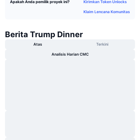
Kirimkan Token Unlocks
Apakah Anda pemilik proyek ini?
Sedang Tren
ETF Kripto
Belajar
CMC MCP
Klaim Lencana Komunitas
Baru
ETF Bitcoin
x402
Berita
Berita Trump Dinner
Kripto
ETF Ethereum
Academy
Atas
Terkini
Politik
Analisis Harian CMC
Analisis teknikal
Riset
Olahraga
RSI
Video
Keuangan
MACD
Glosarium
Teknologi
Derivatif
Kampanye
NFT
Ikhtisar
Airdrop
Statistik NFT Keseluruhan
Likuidasi
Hadiah Berlian