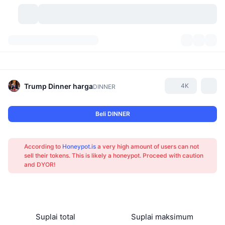
Mata Uang Kripto
Dasbor
Mata Uang Kripto
DexScan
Pasar
Peringkat
Trump Dinner
harga
4K
DINNER
Sinyal
Bursa
Kategori
New
Tinjauan Pasar
Beli DINNER
Tren
Komunitas
Snapshot Historis
Pasar Spot
Bursa terpusat:
According to
Honeypot.is
a very high amount of users can not
Baru
Beranda
API
Pembukaan Kunci Token
Jumlah mata uang kripto
sell their tokens. This is likely a honeypot. Proceed with caution
Spot
and DYOR!
Yang Menguat
Topik
Hasil
Produk
Perbendaharaan Bitcoin
Derivatif
API
Meme Explorer
Live
Aset Dunia Nyata
Perbendaharaan BNB
Produk
API Kripto
Bursa terdesentralisasi:
Suplai total
Suplai maksimum