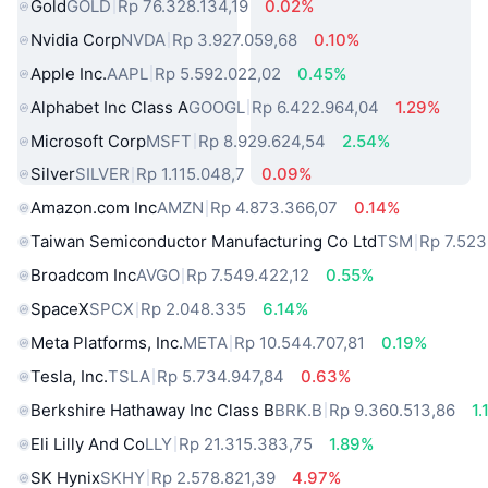
Gold
GOLD
Rp 76.328.134,19
0.02%
Nvidia Corp
NVDA
Rp 3.927.059,68
0.10%
Apple Inc.
AAPL
Rp 5.592.022,02
0.45%
Alphabet Inc Class A
GOOGL
Rp 6.422.964,04
1.29%
Microsoft Corp
MSFT
Rp 8.929.624,54
2.54%
Silver
SILVER
Rp 1.115.048,7
0.09%
Amazon.com Inc
AMZN
Rp 4.873.366,07
0.14%
Taiwan Semiconductor Manufacturing Co Ltd
TSM
Rp 7.523
Broadcom Inc
AVGO
Rp 7.549.422,12
0.55%
SpaceX
SPCX
Rp 2.048.335
6.14%
Meta Platforms, Inc.
META
Rp 10.544.707,81
0.19%
Tesla, Inc.
TSLA
Rp 5.734.947,84
0.63%
Berkshire Hathaway Inc Class B
BRK.B
Rp 9.360.513,86
1.
Eli Lilly And Co
LLY
Rp 21.315.383,75
1.89%
SK Hynix
SKHY
Rp 2.578.821,39
4.97%