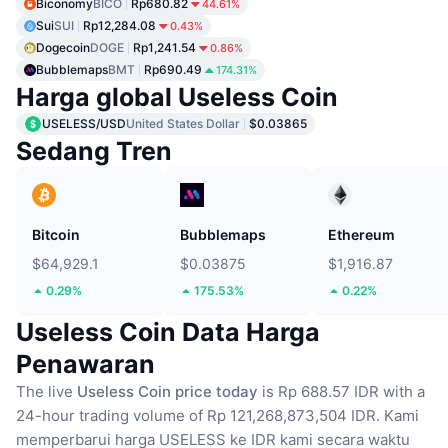
Biconomy
BICO
Rp680.82
44.61%
Sui
SUI
Rp12,284.08
0.43%
Dogecoin
DOGE
Rp1,241.54
0.86%
Bubblemaps
BMT
Rp690.49
174.31%
Harga global Useless Coin
USELESS/USD
United States Dollar
$0.03865
Sedang Tren
Bitcoin
Bubblemaps
Ethereum
$64,929.1
$0.03875
$1,916.87
0.29%
175.53%
0.22%
Useless Coin Data Harga
Penawaran
The live
Useless Coin price today
is Rp 688.57 IDR with a
24-hour trading volume of Rp 121,268,873,504 IDR.
Kami
memperbarui harga USELESS ke IDR kami secara waktu