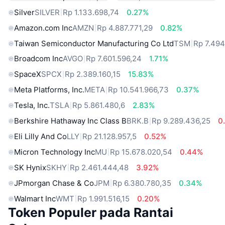
Silver
SILVER
Rp 1.133.698,74
0.27%
Amazon.com Inc
AMZN
Rp 4.887.771,29
0.82%
Taiwan Semiconductor Manufacturing Co Ltd
TSM
Rp 7.494
Broadcom Inc
AVGO
Rp 7.601.596,24
1.71%
SpaceX
SPCX
Rp 2.389.160,15
15.83%
Meta Platforms, Inc.
META
Rp 10.541.966,73
0.37%
Tesla, Inc.
TSLA
Rp 5.861.480,6
2.83%
Berkshire Hathaway Inc Class B
BRK.B
Rp 9.289.436,25
0
Eli Lilly And Co
LLY
Rp 21.128.957,5
0.52%
Micron Technology Inc
MU
Rp 15.678.020,54
0.44%
SK Hynix
SKHY
Rp 2.461.444,48
3.92%
JPmorgan Chase & Co
JPM
Rp 6.380.780,35
0.34%
Walmart Inc
WMT
Rp 1.991.516,15
0.20%
Token Populer pada Rantai