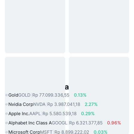
Aset Dunia Nyata Populer
Gold
GOLD
Rp 77.099.336,55
0.13%
Nvidia Corp
NVDA
Rp 3.987.041,18
2.27%
Apple Inc.
AAPL
Rp 5.580.539,18
0.29%
Alphabet Inc Class A
GOOGL
Rp 6.321.377,85
0.96%
Microsoft Corp
MSFT
Rp 8.899.222,02
0.03%