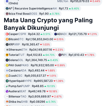
MBLYon
Rp155,679.03
0.44%
(Ondo)
AI⁴ | Recursive Superintelligence
AI4
Rp1.73
9.40%
Ibiza Final Boss
BOSS
Rp1.90
0.78%
Mata Uang Crypto yang Paling
Banyak Dikunjungi
Casper
CSPR
Rp34.32
ADI
ADI
Rp121,735.79
0.51%
1.21%
Bitcoin
BTC
Rp1,156,853,943.00
0.15%
XRP
XRP
Rp18,365.47
1.03%
Ethereum
ETH
Rp34,149,807.16
0.23%
Tutorial
TUT
Rp4,102.83
Pi
PI
Rp1,610.43
64.73%
1.78%
Solana
SOL
Rp1,364,749.75
0.43%
PAX Gold
PAXG
Rp76,932,185.00
0.99%
Cardano
ADA
Rp3,492.44
1.68%
Zcash
ZEC
Rp9,055,637.37
1.01%
Hyperliquid
HYPE
Rp965,587.23
1.39%
Pump.fun
PUMP
Rp48.85
10.13%
Audiera
BEAT
Rp46,149.78
10.18%
Bittensor
TAO
Rp3,609,689.97
2.67%
Shiba Inu
SHIB
Rp0.08296
0.74%