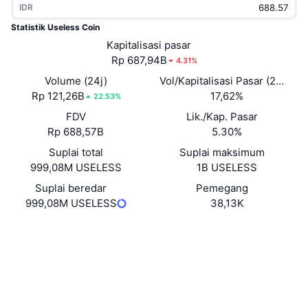
IDR
Sedang Tren
ETF Kripto
Belajar
CMC MCP
Statistik Useless Coin
Baru
Kapitalisasi pasar
ETF Bitcoin
x402
Berita
Rp 687,94B
4.31%
Kripto
ETF Ethereum
Volume (24j)
Vol/Kapitalisasi Pasar (24J)
Academy
Rp 121,26B
17,62%
22.53%
Politik
FDV
Lik./Kap. Pasar
Analisis teknikal
Riset
Rp 688,57B
5.30%
Olahraga
Suplai total
Suplai maksimum
RSI
Video
999,08M USELESS
1B USELESS
Keuangan
MACD
Suplai beredar
Pemegang
Glosarium
999,08M USELESS
38,13K
Teknologi
Situs web
Website
Whitepaper
Derivatif
Kampanye
Medsos
NFT
Ikhtisar
Kontrak
Dz9mQ9...8Mbonk
Airdrop
3.9
Peringkat (CertiK)
Statistik NFT Keseluruhan
Likuidasi
Penyelidik
solscan.io
Hadiah Berlian