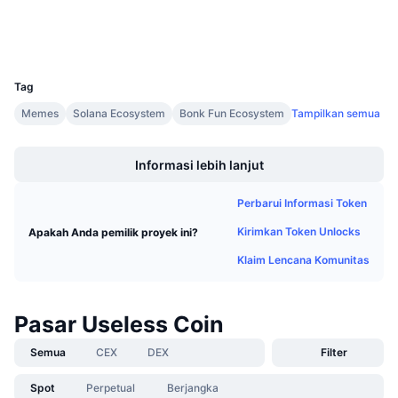
Penjualan Mendatang
Dompet-dompet
Tingkat Pendanaan
Belajar & Dapatkan
UCID
36828
Kalender
Tag
Memes
Solana Ecosystem
Bonk Fun Ecosystem
Tampilkan semua
Kalender ICO
Boost
Informasi lebih lanjut
Kalender Event
Perbarui Informasi Token
Kirimkan Token Unlocks
Apakah Anda pemilik proyek ini?
Klaim Lencana Komunitas
Pasar Useless Coin
Semua
CEX
DEX
Filter
Spot
Perpetual
Berjangka