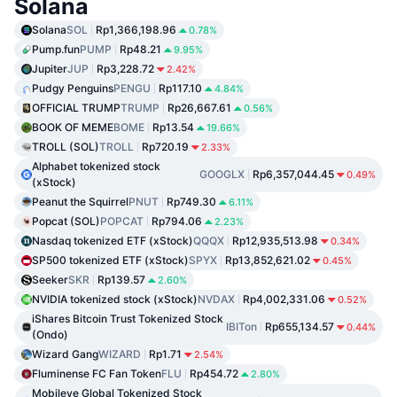
Solana
Solana
SOL
Rp1,366,198.96
0.78%
Pump.fun
PUMP
Rp48.21
9.95%
Jupiter
JUP
Rp3,228.72
2.42%
Pudgy Penguins
PENGU
Rp117.10
4.84%
OFFICIAL TRUMP
TRUMP
Rp26,667.61
0.56%
BOOK OF MEME
BOME
Rp13.54
19.66%
TROLL (SOL)
TROLL
Rp720.19
2.33%
Alphabet tokenized stock
GOOGLX
Rp6,357,044.45
0.49%
(xStock)
Peanut the Squirrel
PNUT
Rp749.30
6.11%
Popcat (SOL)
POPCAT
Rp794.06
2.23%
Nasdaq tokenized ETF (xStock)
QQQX
Rp12,935,513.98
0.34%
SP500 tokenized ETF (xStock)
SPYX
Rp13,852,621.02
0.45%
Seeker
SKR
Rp139.57
2.60%
NVIDIA tokenized stock (xStock)
NVDAX
Rp4,002,331.06
0.52%
iShares Bitcoin Trust Tokenized Stock
IBITon
Rp655,134.57
0.44%
(Ondo)
Wizard Gang
WIZARD
Rp1.71
2.54%
Fluminense FC Fan Token
FLU
Rp454.72
2.80%
Mobileye Global Tokenized Stock