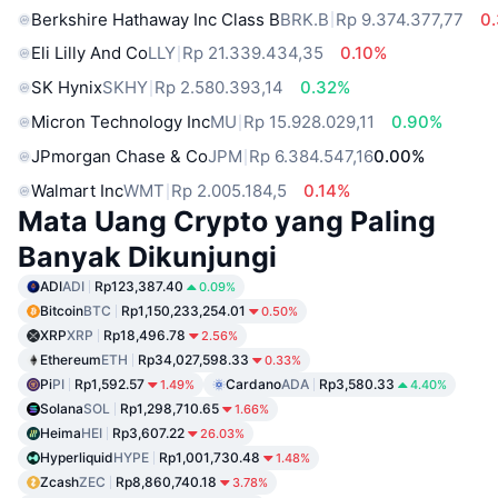
Berkshire Hathaway Inc Class B
BRK.B
Rp 9.374.377,77
0
Eli Lilly And Co
LLY
Rp 21.339.434,35
0.10%
SK Hynix
SKHY
Rp 2.580.393,14
0.32%
Micron Technology Inc
MU
Rp 15.928.029,11
0.90%
JPmorgan Chase & Co
JPM
Rp 6.384.547,16
0.00%
Walmart Inc
WMT
Rp 2.005.184,5
0.14%
Mata Uang Crypto yang Paling
Banyak Dikunjungi
ADI
ADI
Rp123,387.40
0.09%
Bitcoin
BTC
Rp1,150,233,254.01
0.50%
XRP
XRP
Rp18,496.78
2.56%
Ethereum
ETH
Rp34,027,598.33
0.33%
Pi
PI
Rp1,592.57
Cardano
ADA
Rp3,580.33
1.49%
4.40%
Solana
SOL
Rp1,298,710.65
1.66%
Heima
HEI
Rp3,607.22
26.03%
Hyperliquid
HYPE
Rp1,001,730.48
1.48%
Zcash
ZEC
Rp8,860,740.18
3.78%