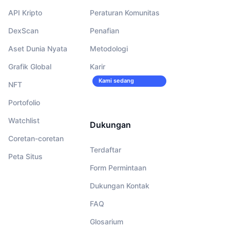
API Kripto
Peraturan Komunitas
DexScan
Penafian
Aset Dunia Nyata
Metodologi
Grafik Global
Karir
Kami sedang
NFT
merekrut!
Portofolio
Watchlist
Dukungan
Coretan-coretan
Terdaftar
Peta Situs
Form Permintaan
Dukungan Kontak
FAQ
Glosarium