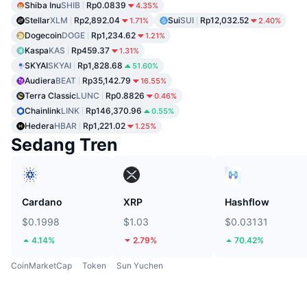
Shiba Inu
SHIB
Rp0.0839
4.35%
Stellar
XLM
Rp2,892.04
Sui
SUI
Rp12,032.52
1.71%
2.40%
Dogecoin
DOGE
Rp1,234.62
1.21%
Kaspa
KAS
Rp459.37
1.31%
SKYAI
SKYAI
Rp1,828.68
51.60%
Audiera
BEAT
Rp35,142.79
16.55%
Terra Classic
LUNC
Rp0.8826
0.46%
Chainlink
LINK
Rp146,370.96
0.55%
Hedera
HBAR
Rp1,221.02
1.25%
Sedang Tren
Cardano
XRP
Hashflow
$0.1998
$1.03
$0.03131
4.14%
2.79%
70.42%
CoinMarketCap
Token
Sun Yuchen