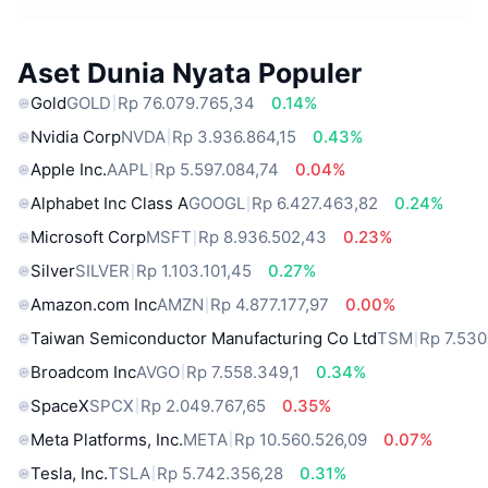
Aset Dunia Nyata Populer
Gold
GOLD
Rp 76.079.765,34
0.14%
Nvidia Corp
NVDA
Rp 3.936.864,15
0.43%
Apple Inc.
AAPL
Rp 5.597.084,74
0.04%
Alphabet Inc Class A
GOOGL
Rp 6.427.463,82
0.24%
Microsoft Corp
MSFT
Rp 8.936.502,43
0.23%
Silver
SILVER
Rp 1.103.101,45
0.27%
Amazon.com Inc
AMZN
Rp 4.877.177,97
0.00%
Taiwan Semiconductor Manufacturing Co Ltd
TSM
Rp 7.530
Broadcom Inc
AVGO
Rp 7.558.349,1
0.34%
SpaceX
SPCX
Rp 2.049.767,65
0.35%
Meta Platforms, Inc.
META
Rp 10.560.526,09
0.07%
Tesla, Inc.
TSLA
Rp 5.742.356,28
0.31%