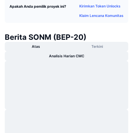
Sedang Tren
ETF Kripto
Kirimkan Token Unlocks
Apakah Anda pemilik proyek ini?
Belajar
CMC MCP
Klaim Lencana Komunitas
Baru
ETF Bitcoin
x402
Berita
Kripto
ETF Ethereum
Berita SONM (BEP-20)
Academy
Atas
Terkini
Politik
Analisis teknikal
Riset
Analisis Harian CMC
Olahraga
RSI
Video
Keuangan
MACD
Glosarium
Teknologi
Derivatif
Kampanye
NFT
Ikhtisar
Airdrop
Statistik NFT Keseluruhan
Likuidasi
Hadiah Berlian