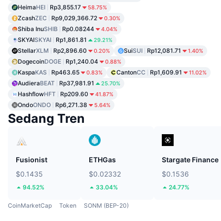
Heima
HEI
Rp3,855.17
58.75%
Zcash
ZEC
Rp9,029,366.72
0.30%
Shiba Inu
SHIB
Rp0.08244
4.04%
SKYAI
SKYAI
Rp1,861.81
29.21%
Stellar
XLM
Rp2,896.60
Sui
SUI
Rp12,081.71
0.20%
1.40%
Dogecoin
DOGE
Rp1,240.04
0.88%
Kaspa
KAS
Rp463.65
Canton
CC
Rp1,609.91
0.83%
11.02%
Audiera
BEAT
Rp37,981.91
25.70%
Hashflow
HFT
Rp209.60
41.87%
Ondo
ONDO
Rp6,271.38
5.64%
Sedang Tren
Fusionist
ETHGas
Stargate Finance
$0.1435
$0.02332
$0.1536
94.52%
33.04%
24.77%
CoinMarketCap
Token
SONM (BEP-20)