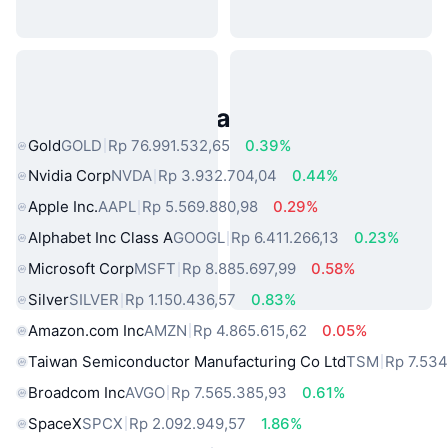
Aset Dunia Nyata Populer
Gold
GOLD
Rp 76.991.532,65
0.39%
Nvidia Corp
NVDA
Rp 3.932.704,04
0.44%
Apple Inc.
AAPL
Rp 5.569.880,98
0.29%
Alphabet Inc Class A
GOOGL
Rp 6.411.266,13
0.23%
Microsoft Corp
MSFT
Rp 8.885.697,99
0.58%
Silver
SILVER
Rp 1.150.436,57
0.83%
Amazon.com Inc
AMZN
Rp 4.865.615,62
0.05%
Taiwan Semiconductor Manufacturing Co Ltd
TSM
Rp 7.534
Broadcom Inc
AVGO
Rp 7.565.385,93
0.61%
SpaceX
SPCX
Rp 2.092.949,57
1.86%