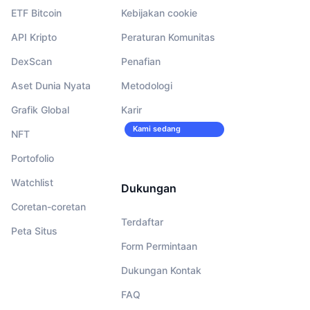
ETF Bitcoin
Kebijakan cookie
API Kripto
Peraturan Komunitas
DexScan
Penafian
Aset Dunia Nyata
Metodologi
Grafik Global
Karir
Kami sedang
NFT
merekrut!
Portofolio
Watchlist
Dukungan
Coretan-coretan
Terdaftar
Peta Situs
Form Permintaan
Dukungan Kontak
FAQ