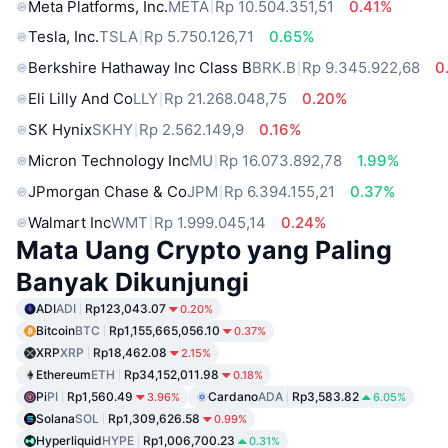
Meta Platforms, Inc.
META
Rp 10.504.351,51
0.41%
Tesla, Inc.
TSLA
Rp 5.750.126,71
0.65%
Berkshire Hathaway Inc Class B
BRK.B
Rp 9.345.922,68
0
Eli Lilly And Co
LLY
Rp 21.268.048,75
0.20%
SK Hynix
SKHY
Rp 2.562.149,9
0.16%
Micron Technology Inc
MU
Rp 16.073.892,78
1.99%
JPmorgan Chase & Co
JPM
Rp 6.394.155,21
0.37%
Walmart Inc
WMT
Rp 1.999.045,14
0.24%
Mata Uang Crypto yang Paling
Banyak Dikunjungi
ADI
ADI
Rp123,043.07
0.20%
Bitcoin
BTC
Rp1,155,665,056.10
0.37%
XRP
XRP
Rp18,462.08
2.15%
Ethereum
ETH
Rp34,152,011.98
0.18%
Pi
PI
Rp1,560.49
Cardano
ADA
Rp3,583.82
3.96%
6.05%
Solana
SOL
Rp1,309,626.58
0.99%
Hyperliquid
HYPE
Rp1,006,700.23
0.31%