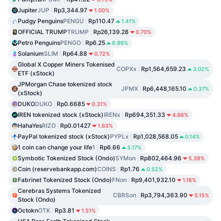
Jupiter
JUP
Rp3,344.97
1.00%
Pudgy Penguins
PENGU
Rp110.47
1.41%
OFFICIAL TRUMP
TRUMP
Rp26,139.28
0.70%
Petro Penguins
PENGO
Rp6.25
6.86%
Solanium
SLIM
Rp64.88
0.72%
Global X Copper Miners Tokenised
COPXx
Rp1,564,659.23
3.02%
ETF (xStock)
JPMorgan Chase tokenized stock
JPMX
Rp6,448,165.10
0.37%
(xStock)
DUKO
DUKO
Rp0.6685
0.31%
IREN tokenized stock (xStock)
IRENx
Rp694,351.33
4.86%
HahaYes
RIZO
Rp0.01427
1.63%
PayPal tokenized stock (xStock)
PYPLx
Rp1,028,568.05
0.14%
1 coin can change your life
1
Rp6.66
5.17%
Symbotic Tokenized Stock (Ondo)
SYMon
Rp802,464.96
5.39%
Coin (reservebankapp.com)
COINS
Rp1.76
0.52%
Fabrinet Tokenized Stock (Ondo)
FNon
Rp9,401,932.10
1.16%
Cerebras Systems Tokenized
CBRSon
Rp3,794,363.90
5.15%
Stock (Ondo)
Octokn
OTK
Rp3.81
1.51%