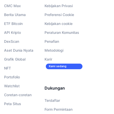
CMC Max
Kebijakan Privasi
Berita Utama
Preferensi Cookie
ETF Bitcoin
Kebijakan cookie
API Kripto
Peraturan Komunitas
DexScan
Penafian
Aset Dunia Nyata
Metodologi
Grafik Global
Karir
Kami sedang
NFT
merekrut!
Portofolio
Watchlist
Dukungan
Coretan-coretan
Terdaftar
Peta Situs
Form Permintaan