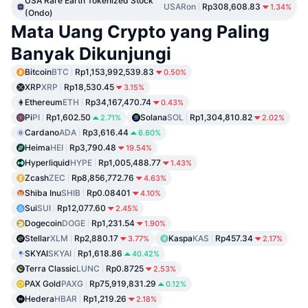
USA Rare Earth Tokenized Stock
USARon
Rp308,608.83
1.34%
(Ondo)
Mata Uang Crypto yang Paling
Banyak Dikunjungi
Bitcoin
BTC
Rp1,153,992,539.83
0.50%
XRP
XRP
Rp18,530.45
3.15%
Ethereum
ETH
Rp34,167,470.74
0.43%
Pi
PI
Rp1,602.50
Solana
SOL
Rp1,304,810.82
2.71%
2.02%
Cardano
ADA
Rp3,616.44
6.60%
Heima
HEI
Rp3,790.48
19.54%
Hyperliquid
HYPE
Rp1,005,488.77
1.43%
Zcash
ZEC
Rp8,856,772.76
4.63%
Shiba Inu
SHIB
Rp0.08401
4.10%
Sui
SUI
Rp12,077.60
2.45%
Dogecoin
DOGE
Rp1,231.54
1.90%
Stellar
XLM
Rp2,880.17
Kaspa
KAS
Rp457.34
3.77%
2.17%
SKYAI
SKYAI
Rp1,618.86
40.42%
Terra Classic
LUNC
Rp0.8725
2.53%
PAX Gold
PAXG
Rp75,919,831.29
0.12%
Hedera
HBAR
Rp1,219.26
2.18%