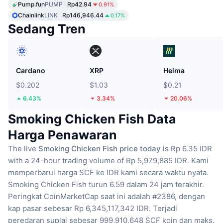
Pump.fun
PUMP
Rp42.94
0.91%
Chainlink
LINK
Rp146,946.44
0.17%
Sedang Tren
Cardano
XRP
Heima
$0.202
$1.03
$0.21
6.43%
3.34%
20.06%
Smoking Chicken Fish Data
Harga Penawaran
The live
Smoking Chicken Fish price today
is Rp 6.35 IDR
with a 24-hour trading volume of Rp 5,979,885 IDR.
Kami
memperbarui harga SCF ke IDR kami secara waktu nyata.
Smoking Chicken Fish turun 6.59 dalam 24 jam terakhir.
Peringkat CoinMarketCap saat ini adalah #2386, dengan
kap pasar sebesar Rp 6,345,117,342 IDR.
Terjadi
peredaran suplai sebesar 999,910,648 SCF koin
dan maks.