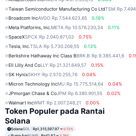
Taiwan Semiconductor Manufacturing Co Ltd
TSM
Rp 7.494
Broadcom Inc
AVGO
Rp 7.544.623,65
0.19%
Meta Platforms, Inc.
META
Rp 10.576.230,34
0.11%
SpaceX
SPCX
Rp 2.040.871,03
0.75%
Tesla, Inc.
TSLA
Rp 5.730.209,55
0.13%
Berkshire Hathaway Inc Class B
BRK.B
Rp 9.385.441,6
0.
Eli Lilly And Co
LLY
Rp 21.321.649,57
0.15%
SK Hynix
SKHY
Rp 2.570.255,76
0.04%
Micron Technology Inc
MU
Rp 15.775.514,64
0.04%
JPmorgan Chase & Co
JPM
Rp 6.380.901,55
0.02%
Walmart Inc
WMT
Rp 2.007.248,21
0.00%
Token Populer pada Rantai
Solana
Solana
SOL
Rp1,315,597.97
0.72%
Pump.fun
PUMP
Rp41.62
3.79%