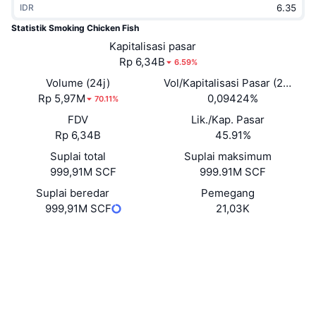
IDR
Sedang Tren
ETF Kripto
Belajar
CMC MCP
Statistik Smoking Chicken Fish
Baru
Kapitalisasi pasar
ETF Bitcoin
x402
Berita
Rp 6,34B
6.59%
Kripto
ETF Ethereum
Volume (24j)
Vol/Kapitalisasi Pasar (24J)
Academy
Rp 5,97M
0,09424%
70.11%
Politik
FDV
Lik./Kap. Pasar
Analisis teknikal
Riset
Rp 6,34B
45.91%
Olahraga
Suplai total
Suplai maksimum
RSI
Video
999,91M SCF
999.91M SCF
Keuangan
MACD
Suplai beredar
Pemegang
Glosarium
999,91M SCF
21,03K
Teknologi
Situs web
Website
Derivatif
Kampanye
Medsos
NFT
Ikhtisar
Kontrak
GiG7Hr...Rppump
Airdrop
2.9
Peringkat (CertiK)
Statistik NFT Keseluruhan
Likuidasi
Penyelidik
solscan.io
Hadiah Berlian