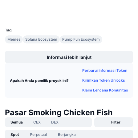
Penjualan Mendatang
Dompet-dompet
Tingkat Pendanaan
Belajar & Dapatkan
UCID
32615
Kalender
Tag
Memes
Solana Ecosystem
Pump Fun Ecosystem
Kalender ICO
Boost
Informasi lebih lanjut
Kalender Event
Perbarui Informasi Token
Kirimkan Token Unlocks
Apakah Anda pemilik proyek ini?
Klaim Lencana Komunitas
Pasar Smoking Chicken Fish
Semua
CEX
DEX
Filter
Spot
Perpetual
Berjangka