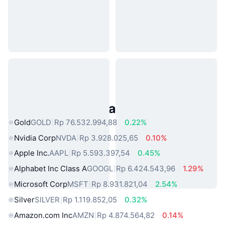
Aset Dunia Nyata Populer
Gold
GOLD
Rp 76.532.994,88
0.22%
Nvidia Corp
NVDA
Rp 3.928.025,65
0.10%
Apple Inc.
AAPL
Rp 5.593.397,54
0.45%
Alphabet Inc Class A
GOOGL
Rp 6.424.543,96
1.29%
Microsoft Corp
MSFT
Rp 8.931.821,04
2.54%
Silver
SILVER
Rp 1.119.852,05
0.32%
Amazon.com Inc
AMZN
Rp 4.874.564,82
0.14%