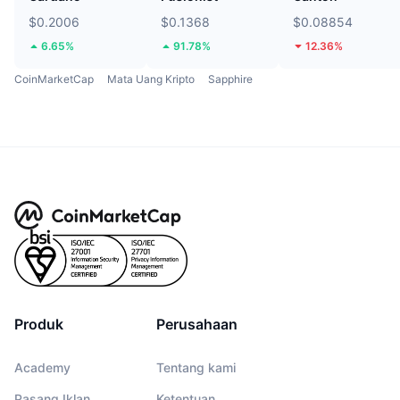
$0.2006
$0.1368
$0.08854
6.65%
91.78%
12.36%
CoinMarketCap
Mata Uang Kripto
Sapphire
Produk
Perusahaan
Academy
Tentang kami
Pasang Iklan
Ketentuan