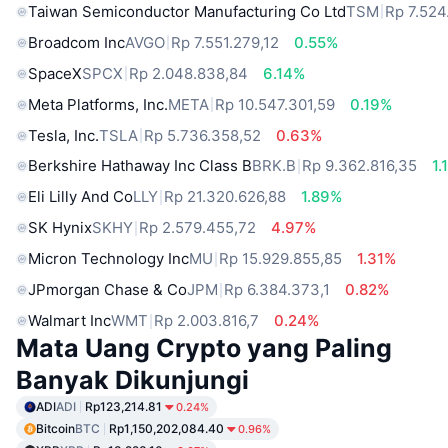
Taiwan Semiconductor Manufacturing Co Ltd
TSM
Rp 7.524
Broadcom Inc
AVGO
Rp 7.551.279,12
0.55%
SpaceX
SPCX
Rp 2.048.838,84
6.14%
Meta Platforms, Inc.
META
Rp 10.547.301,59
0.19%
Tesla, Inc.
TSLA
Rp 5.736.358,52
0.63%
Berkshire Hathaway Inc Class B
BRK.B
Rp 9.362.816,35
1.
Eli Lilly And Co
LLY
Rp 21.320.626,88
1.89%
SK Hynix
SKHY
Rp 2.579.455,72
4.97%
Micron Technology Inc
MU
Rp 15.929.855,85
1.31%
JPmorgan Chase & Co
JPM
Rp 6.384.373,1
0.82%
Walmart Inc
WMT
Rp 2.003.816,7
0.24%
Mata Uang Crypto yang Paling
Banyak Dikunjungi
ADI
ADI
Rp123,214.81
0.24%
Bitcoin
BTC
Rp1,150,202,084.40
0.96%