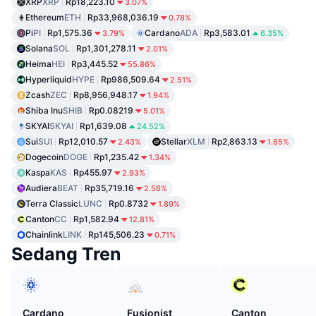
XRP
XRP
Rp18,223.10
3.07%
Ethereum
ETH
Rp33,968,036.19
0.78%
Pi
PI
Rp1,575.36
Cardano
ADA
Rp3,583.01
3.79%
6.35%
Solana
SOL
Rp1,301,278.11
2.01%
Heima
HEI
Rp3,445.52
55.86%
Hyperliquid
HYPE
Rp986,509.64
2.51%
Zcash
ZEC
Rp8,956,948.17
1.94%
Shiba Inu
SHIB
Rp0.08219
5.01%
SKYAI
SKYAI
Rp1,639.08
24.52%
Sui
SUI
Rp12,010.57
Stellar
XLM
Rp2,863.13
2.43%
1.65%
Dogecoin
DOGE
Rp1,235.42
1.34%
Kaspa
KAS
Rp455.97
2.93%
Audiera
BEAT
Rp35,719.16
2.56%
Terra Classic
LUNC
Rp0.8732
1.89%
Canton
CC
Rp1,582.94
12.81%
Chainlink
LINK
Rp145,506.23
0.71%
Sedang Tren
Cardano
Fusionist
Canton