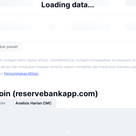
Loading data...
ebar penuh
ini mungkin berisi tautan afiliasi. CoinMarketCap mungkin mendapatkan kompensasi ji
afiliasi dan melakukan tindakan tertentu seperti mendaftar dan melakukan transaksi pad
hat
Pengungkapan Afiliasi
.
Coin (reservebankapp.com)
kini
Analisis Harian CMC