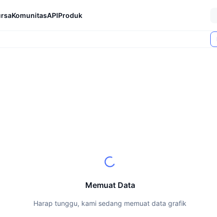
rsa
Komunitas
API
Produk
Memuat Data
Harap tunggu, kami sedang memuat data grafik