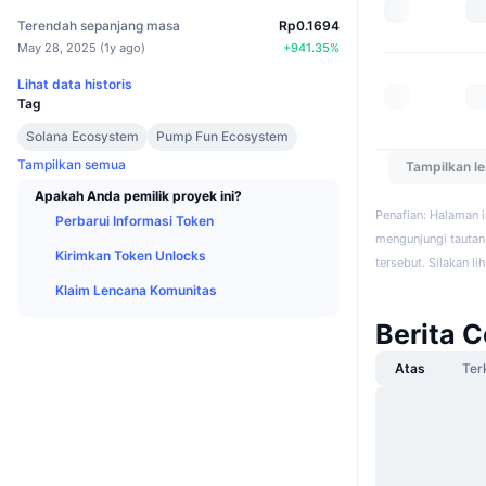
Terendah sepanjang masa
Rp0.1694
May 28, 2025
(
1y ago
)
+
941.35
%
Lihat data historis
Tag
Solana Ecosystem
Pump Fun Ecosystem
Tampilkan semua
Tampilkan l
Apakah Anda pemilik proyek ini?
Penafian: Halaman 
Perbarui Informasi Token
mengunjungi tautan 
Kirimkan Token Unlocks
tersebut. Silakan li
Klaim Lencana Komunitas
Berita 
Atas
Ter