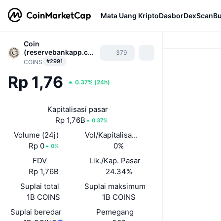
Mata Uang Kripto
Dasbor
DexScan
Bu
Coin
(reservebankapp.co
379
m)
#2991
COINS
Rp 1,76
0.37%
(
24h
)
Kapitalisasi pasar
Rp 1,76B
0.37%
Volume (24j)
Vol/Kapitalisasi Pasar (24J)
Rp 0
0%
0%
FDV
Lik./Kap. Pasar
Rp 1,76B
24.34%
Suplai total
Suplai maksimum
1B COINS
1B COINS
Suplai beredar
Pemegang