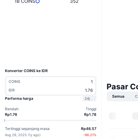
1B COINS
352
Situs web
Website
Whitepaper
Medsos
Kontrak
9LjvTx...Rvpump
Penyelidik
solscan.io
Dompet-dompet
UCID
36658
Konverter COINS ke IDR
COINS
Pasar C
IDR
Semua
C
Performa harga
24j
Rendah
Tinggi
Rp1.76
Rp1.78
Tertinggi sepanjang masa
Rp46.57
Aug 28, 2025
(
1y ago
)
-96.21
%