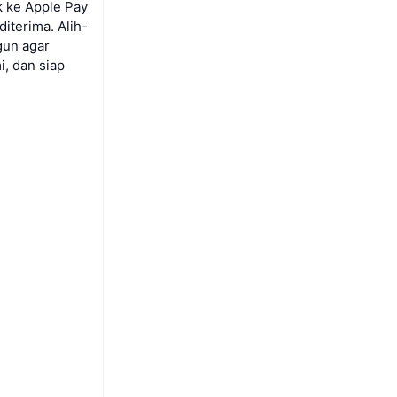
 ke Apple Pay
iterima. Alih-
gun agar
, dan siap