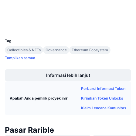
Penjualan Mendatang
etherscan.io
Tingkat Pendanaan
Belajar & Dapatkan
Penyelidik
Dompet-dompet
Kalender
UCID
5877
Tag
Kalender ICO
Collectibles & NFTs
Governance
Ethereum Ecosystem
Kalender Event
Tampilkan semua
Boost
Informasi lebih lanjut
Perbarui Informasi Token
Kirimkan Token Unlocks
Apakah Anda pemilik proyek ini?
Klaim Lencana Komunitas
Pasar Rarible