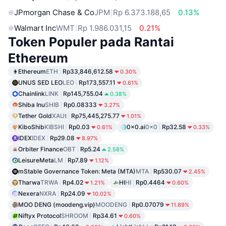
JPmorgan Chase & Co
JPM
Rp 6.373.188,65
0.13%
Walmart Inc
WMT
Rp 1.986.031,15
0.21%
Token Populer pada Rantai
Ethereum
Ethereum
ETH
Rp33,846,612.58
0.30%
UNUS SED LEO
LEO
Rp173,557.11
0.61%
Chainlink
LINK
Rp145,755.04
0.38%
Shiba Inu
SHIB
Rp0.08333
3.27%
Tether Gold
XAUt
Rp75,445,275.77
1.01%
KiboShib
KIBSHI
Rp0.03
0x0.ai
0x0
Rp32.58
0.61%
0.33%
IDEX
IDEX
Rp29.08
8.97%
Orbiter Finance
OBT
Rp5.24
2.58%
LeisureMeta
LM
Rp7.89
1.12%
mStable Governance Token: Meta (MTA)
MTA
Rp530.07
2.45%
Tharwa
TRWA
Rp4.02
HI
HI
Rp0.4464
1.21%
0.60%
Nexera
NXRA
Rp24.09
10.02%
MOO DENG (moodeng.vip)
MOODENG
Rp0.07079
11.89%
Niftyx Protocol
SHROOM
Rp34.61
0.60%