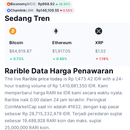
Biconomy
BICO
Rp968.92
38.90%
Chainlink
LINK
Rp146,109.55
0.55%
Sedang Tren
Bitcoin
Ethereum
XRP
$64,919.87
$1,917.05
$1.02
0.73%
0.46%
1.19%
Rarible Data Harga Penawaran
The live
Rarible price today
is Rp 1,473.42 IDR with a 24-
hour trading volume of Rp 1,410,681,350 IDR.
Kami
memperbarui harga RARI ke IDR kami secara waktu nyata.
Rarible naik 0.00 dalam 24 jam terakhir.
Peringkat
CoinMarketCap saat ini adalah #1632, dengan kap pasar
sebesar Rp 28,715,332,479 IDR.
Terjadi peredaran suplai
sebesar 19,488,928 RARI koin
dan maks. suplai
25,000,000 RARI koin.