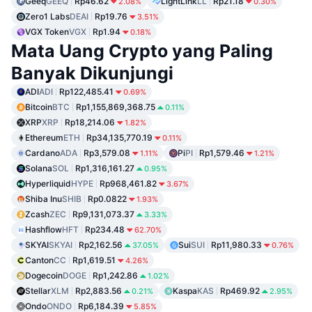
Geeq
GEEQ
Rp46.62
LightLink
LL
Rp21.18
2.08%
0.30%
Zero1 Labs
DEAI
Rp19.76
3.51%
VGX Token
VGX
Rp1.94
0.18%
Mata Uang Crypto yang Paling
Banyak Dikunjungi
ADI
ADI
Rp122,485.41
0.69%
Bitcoin
BTC
Rp1,155,869,368.75
0.11%
XRP
XRP
Rp18,214.06
1.82%
Ethereum
ETH
Rp34,135,770.19
0.11%
Cardano
ADA
Rp3,579.08
Pi
PI
Rp1,579.46
1.11%
1.21%
Solana
SOL
Rp1,316,161.27
0.95%
Hyperliquid
HYPE
Rp968,461.82
3.67%
Shiba Inu
SHIB
Rp0.0822
1.93%
Zcash
ZEC
Rp9,131,073.37
3.33%
Hashflow
HFT
Rp234.48
62.70%
SKYAI
SKYAI
Rp2,162.56
Sui
SUI
Rp11,980.33
37.05%
0.76%
Canton
CC
Rp1,619.51
4.26%
Dogecoin
DOGE
Rp1,242.86
1.02%
Stellar
XLM
Rp2,883.56
Kaspa
KAS
Rp469.92
0.21%
2.95%
Ondo
ONDO
Rp6,184.39
5.85%