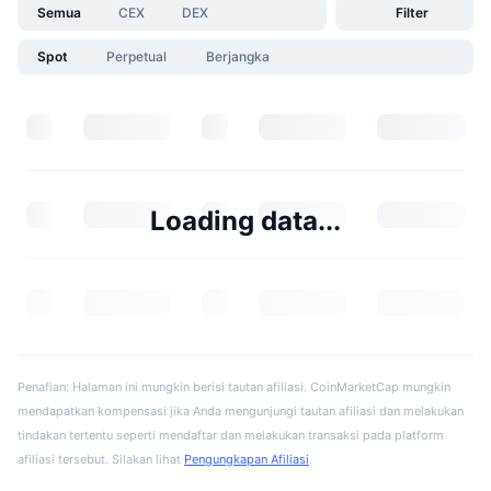
Semua
CEX
DEX
Filter
Spot
Perpetual
Berjangka
Loading data...
Penafian: Halaman ini mungkin berisi tautan afiliasi. CoinMarketCap mungkin
mendapatkan kompensasi jika Anda mengunjungi tautan afiliasi dan melakukan
tindakan tertentu seperti mendaftar dan melakukan transaksi pada platform
afiliasi tersebut. Silakan lihat
Pengungkapan Afiliasi
.