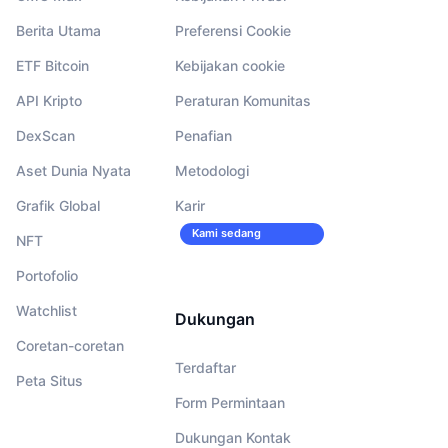
Berita Utama
Preferensi Cookie
ETF Bitcoin
Kebijakan cookie
API Kripto
Peraturan Komunitas
DexScan
Penafian
Aset Dunia Nyata
Metodologi
Grafik Global
Karir
Kami sedang
NFT
merekrut!
Portofolio
Watchlist
Dukungan
Coretan-coretan
Terdaftar
Peta Situs
Form Permintaan
Dukungan Kontak