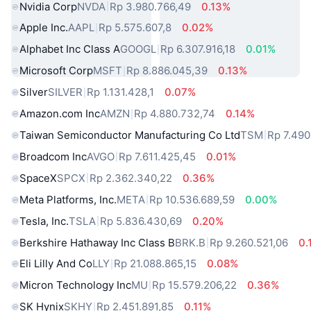
Nvidia Corp
NVDA
Rp 3.980.766,49
0.13%
Apple Inc.
AAPL
Rp 5.575.607,8
0.02%
Alphabet Inc Class A
GOOGL
Rp 6.307.916,18
0.01%
Microsoft Corp
MSFT
Rp 8.886.045,39
0.13%
Silver
SILVER
Rp 1.131.428,1
0.07%
Amazon.com Inc
AMZN
Rp 4.880.732,74
0.14%
Taiwan Semiconductor Manufacturing Co Ltd
TSM
Rp 7.490
Broadcom Inc
AVGO
Rp 7.611.425,45
0.01%
SpaceX
SPCX
Rp 2.362.340,22
0.36%
Meta Platforms, Inc.
META
Rp 10.536.689,59
0.00%
Tesla, Inc.
TSLA
Rp 5.836.430,69
0.20%
Berkshire Hathaway Inc Class B
BRK.B
Rp 9.260.521,06
0.
Eli Lilly And Co
LLY
Rp 21.088.865,15
0.08%
Micron Technology Inc
MU
Rp 15.579.206,22
0.36%
SK Hynix
SKHY
Rp 2.451.891,85
0.11%