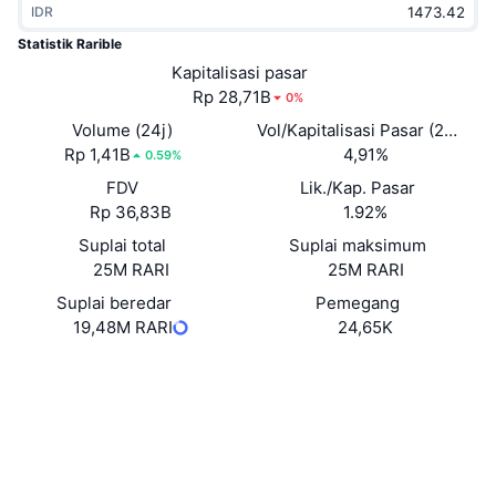
IDR
Sedang Tren
ETF Kripto
Belajar
CMC MCP
Statistik Rarible
Baru
Kapitalisasi pasar
ETF Bitcoin
x402
Berita
Rp 28,71B
0%
Kripto
ETF Ethereum
Volume (24j)
Vol/Kapitalisasi Pasar (24J)
Academy
Rp 1,41B
4,91%
0.59%
Politik
FDV
Lik./Kap. Pasar
Analisis teknikal
Riset
Rp 36,83B
1.92%
Olahraga
Suplai total
Suplai maksimum
RSI
Video
25M RARI
25M RARI
Keuangan
MACD
Suplai beredar
Pemegang
Glosarium
19,48M RARI
24,65K
Teknologi
Situs web
Website
Whitepaper
Derivatif
Kampanye
NFT
Medsos
Ikhtisar
Airdrop
Statistik NFT Keseluruhan
0xfca5...e441cf
Kontrak
Likuidasi
Hadiah Berlian