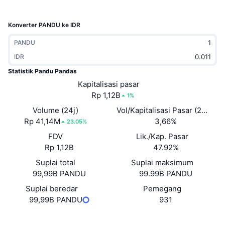
Sedang Tren
ETF Kripto
Belajar
CMC MCP
Konverter PANDU ke IDR
Baru
ETF Bitcoin
x402
Berita
PANDU
Kripto
IDR
ETF Ethereum
Academy
Statistik Pandu Pandas
Politik
Kapitalisasi pasar
Analisis teknikal
Riset
Rp 1,12B
1%
Olahraga
Volume (24j)
Vol/Kapitalisasi Pasar (24J)
RSI
Video
Rp 41,14M
3,66%
23.05%
Keuangan
FDV
Lik./Kap. Pasar
MACD
Glosarium
Rp 1,12B
47.92%
Teknologi
Suplai total
Suplai maksimum
Derivatif
Kampanye
99,99B PANDU
99.99B PANDU
NFT
Suplai beredar
Pemegang
Ikhtisar
Airdrop
99,99B PANDU
931
Statistik NFT Keseluruhan
Likuidasi
Hadiah Berlian
Situs web
Website