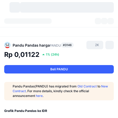
Mata Uang Kripto
Dasbor
Mata Uang Kripto
DexScan
Pasar
Peringkat
Pandu Pandas
harga
2K
#3146
PANDU
Rp 0,01122
1%
(
24h
)
Sinyal
Bursa
Kategori
New
Tinjauan Pasar
Tren
Komunitas
Snapshot Historis
Pasar Spot
Bursa terpusat:
Beli PANDU
Baru
Beranda
API
Pembukaan Kunci Token
Jumlah mata uang kripto
Spot
Pandu Pandas(PANDU) has migrated from
Old Contract
to
New
Contract
. For more details, kindly check the official
Yang Menguat
Topik
Hasil
Produk
Perbendaharaan Bitcoin
Derivatif
API
announcement
here
.
Meme Explorer
Live
Aset Dunia Nyata
Perbendaharaan BNB
Produk
API Kripto
Bursa terdesentralisasi:
Grafik Pandu Pandas ke IDR