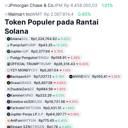
JPmorgan Chase & Co
JPM
Rp 6.458.050,03
1.01%
Walmart Inc
WMT
Rp 2.007.814,4
0.65%
Token Populer pada Rantai
Solana
Solana
SOL
Rp1,324,764.92
0.02%
Pump.fun
PUMP
Rp43.25
12.24%
Jupiter
JUP
Rp3,377.94
2.75%
Pudgy Penguins
PENGU
Rp108.91
2.26%
OFFICIAL TRUMP
TRUMP
Rp26,316.43
0.33%
YZY MONEY
YZY
Rp5,267.04
1.13%
Backpack
BP
Rp7,037.13
AIVIVE
AVV
Rp165.41
5.76%
1.32%
Grass
GRASS
Rp5,407.58
4.85%
DoubleZero
2Z
Rp984.59
1.35%
Kamino
KMNO
Rp323.29
0.13%
Solstice eUSX
EUSX
Rp18,731.58
0.51%
Fartcoin
FARTCOIN
Rp2,431.51
1.94%
Jupiter Perps LP
JLP
Rp64,297.77
0.16%
AntFun
ANTFUN
Rp775.45
0.43%
Stream SZN
STRSZN
Rp1.76
0.66%