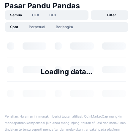
Pasar Pandu Pandas
Semua
CEX
DEX
Filter
Spot
Perpetual
Berjangka
Loading data...
Penafian: Halaman ini mungkin berisi tautan afiliasi. CoinMarketCap mungkin
mendapatkan kompensasi jika Anda mengunjungi tautan afiliasi dan melakukan
tindakan tertentu seperti mendaftar dan melakukan transaksi pada platform