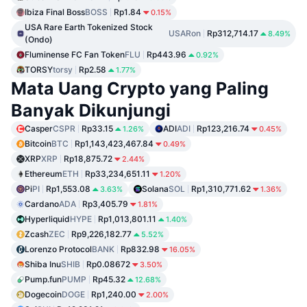
Ibiza Final Boss
BOSS
Rp1.84
0.15%
USA Rare Earth Tokenized Stock
USARon
Rp312,714.17
8.49%
(Ondo)
Fluminense FC Fan Token
FLU
Rp443.96
0.92%
TORSY
torsy
Rp2.58
1.77%
Mata Uang Crypto yang Paling
Banyak Dikunjungi
Casper
CSPR
Rp33.15
ADI
ADI
Rp123,216.74
1.26%
0.45%
Bitcoin
BTC
Rp1,143,423,467.84
0.49%
XRP
XRP
Rp18,875.72
2.44%
Ethereum
ETH
Rp33,234,651.11
1.20%
Pi
PI
Rp1,553.08
Solana
SOL
Rp1,310,771.62
3.63%
1.36%
Cardano
ADA
Rp3,405.79
1.81%
Hyperliquid
HYPE
Rp1,013,801.11
1.40%
Zcash
ZEC
Rp9,226,182.77
5.52%
Lorenzo Protocol
BANK
Rp832.98
16.05%
Shiba Inu
SHIB
Rp0.08672
3.50%
Pump.fun
PUMP
Rp45.32
12.68%
Dogecoin
DOGE
Rp1,240.00
2.00%