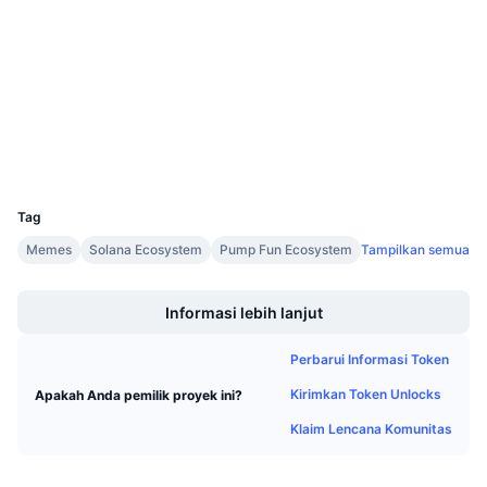
Medsos
Penjualan Mendatang
Tingkat Pendanaan
Belajar & Dapatkan
Kontrak
2xm2WZ...Kjpump
3.1
Peringkat (CertiK)
Penyelidik
solscan.io
Kalender
Dompet-dompet
Kalender ICO
UCID
38346
Kalender Event
Tag
Memes
Solana Ecosystem
Pump Fun Ecosystem
Tampilkan semua
Boost
Informasi lebih lanjut
Perbarui Informasi Token
Kirimkan Token Unlocks
Apakah Anda pemilik proyek ini?
Klaim Lencana Komunitas