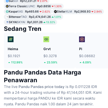
Sui
SUI
Rp12,231.21
2.07%
Terra Classic
LUNC
Rp0.8856
1.30%
Kaspa
KAS
Rp465.66
Stellar
XLM
Rp2,968.93
2.62%
2.94%
Bittensor
TAO
Rp3,474,641.26
1.01%
SKYAI
SKYAI
Rp1,001.26
13.32%
Sedang Tren
Heima
Grvt
Pi
$0.1921
$0.3278
$0.08682
112.99%
23.59%
4.09%
Pandu Pandas Data Harga
Penawaran
The live
Pandu Pandas price today
is Rp 0.011228 IDR
with a 24-hour trading volume of Rp 41,144,051 IDR.
Kami
memperbarui harga PANDU ke IDR kami secara waktu
nyata.
Pandu Pandas naik 1.00 dalam 24 jam terakhir.