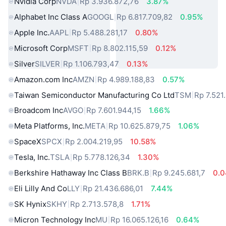
Nvidia Corp
NVDA
Rp 3.936.872,76
3.87%
Alphabet Inc Class A
GOOGL
Rp 6.817.709,82
0.95%
Apple Inc.
AAPL
Rp 5.488.281,17
0.80%
Microsoft Corp
MSFT
Rp 8.802.115,59
0.12%
Silver
SILVER
Rp 1.106.793,47
0.13%
Amazon.com Inc
AMZN
Rp 4.989.188,83
0.57%
Taiwan Semiconductor Manufacturing Co Ltd
TSM
Rp 7.521
Broadcom Inc
AVGO
Rp 7.601.944,15
1.66%
Meta Platforms, Inc.
META
Rp 10.625.879,75
1.06%
SpaceX
SPCX
Rp 2.004.219,95
10.58%
Tesla, Inc.
TSLA
Rp 5.778.126,34
1.30%
Berkshire Hathaway Inc Class B
BRK.B
Rp 9.245.681,7
0.
Eli Lilly And Co
LLY
Rp 21.436.686,01
7.44%
SK Hynix
SKHY
Rp 2.713.578,8
1.71%
Micron Technology Inc
MU
Rp 16.065.126,16
0.64%