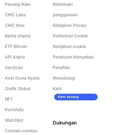
Pasang Iklan
Ketentuan
CMC Labs
penggunaan
CMC Max
Kebijakan Privasi
Berita Utama
Preferensi Cookie
ETF Bitcoin
Kebijakan cookie
API Kripto
Peraturan Komunitas
DexScan
Penafian
Aset Dunia Nyata
Metodologi
Grafik Global
Karir
Kami sedang
NFT
merekrut!
Portofolio
Watchlist
Dukungan
Coretan-coretan