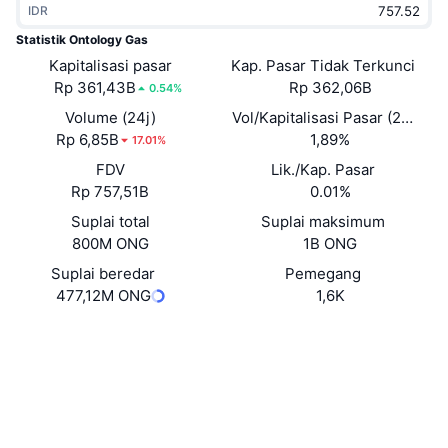
IDR
Sedang Tren
ETF Kripto
Belajar
CMC MCP
Statistik Ontology Gas
Kapitalisasi pasar
Baru
Kap. Pasar Tidak Terkunci
ETF Bitcoin
x402
Berita
Rp 361,43B
Rp 362,06B
0.54%
Kripto
ETF Ethereum
Volume (24j)
Vol/Kapitalisasi Pasar (24J)
Academy
Rp 6,85B
1,89%
17.01%
Politik
FDV
Lik./Kap. Pasar
Analisis teknikal
Riset
Rp 757,51B
0.01%
Olahraga
Suplai total
Suplai maksimum
RSI
Video
800M ONG
1B ONG
Keuangan
MACD
Suplai beredar
Pemegang
Glosarium
477,12M ONG
1,6K
Teknologi
Situs web
Website
Whitepaper
Derivatif
Kampanye
NFT
Medsos
Ikhtisar
Airdrop
Statistik NFT Keseluruhan
0x308b...0599d9
Kontrak
Likuidasi
Hadiah Berlian