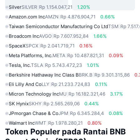
Silver
SILVER
Rp 1.154.047,21
1.20%
Amazon.com Inc
AMZN
Rp 4.876.904,71
0.66%
Taiwan Semiconductor Manufacturing Co Ltd
TSM
Rp 7.517
Broadcom Inc
AVGO
Rp 7.607.952,84
1.66%
SpaceX
SPCX
Rp 2.041.719,71
0.16%
Meta Platforms, Inc.
META
Rp 10.487.821,31
0.09%
Tesla, Inc.
TSLA
Rp 5.743.472,23
1.01%
Berkshire Hathaway Inc Class B
BRK.B
Rp 9.301.315,86
0
Eli Lilly And Co
LLY
Rp 21.233.724,83
0.11%
Micron Technology Inc
MU
Rp 16.182.321,46
3.17%
SK Hynix
SKHY
Rp 2.565.269,06
0.44%
JPmorgan Chase & Co
JPM
Rp 6.345.284,4
0.08%
Walmart Inc
WMT
Rp 1.978.280,21
0.80%
Token Populer pada Rantai BNB