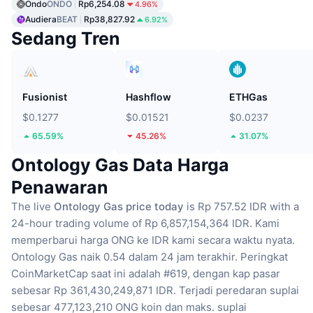
Ondo
ONDO
Rp6,254.08
4.96%
Audiera
BEAT
Rp38,827.92
6.92%
Sedang Tren
Fusionist
Hashflow
ETHGas
$0.1277
$0.01521
$0.0237
65.59%
45.26%
31.07%
Ontology Gas Data Harga
Penawaran
The live
Ontology Gas price today
is Rp 757.52 IDR with a
24-hour trading volume of Rp 6,857,154,364 IDR.
Kami
memperbarui harga ONG ke IDR kami secara waktu nyata.
Ontology Gas naik 0.54 dalam 24 jam terakhir.
Peringkat
CoinMarketCap saat ini adalah #619, dengan kap pasar
sebesar Rp 361,430,249,871 IDR.
Terjadi peredaran suplai
sebesar 477,123,210 ONG koin
dan maks. suplai