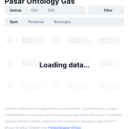
Pasar Ontology Gas
Semua
CEX
DEX
Filter
Spot
Perpetual
Berjangka
Loading data...
Penafian: Halaman ini mungkin berisi tautan afiliasi. CoinMarketCap mungkin
mendapatkan kompensasi jika Anda mengunjungi tautan afiliasi dan melakukan
tindakan tertentu seperti mendaftar dan melakukan transaksi pada platform
afiliasi tersebut. Silakan lihat
Pengungkapan Afiliasi
.