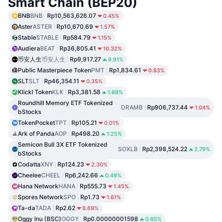
Smart Chain (BEP20)
BNB
BNB
Rp10,563,626.07
0.45%
Aster
ASTER
Rp10,670.69
1.57%
Stable
STABLE
Rp584.79
1.15%
Audiera
BEAT
Rp36,805.41
10.32%
币安人生
币安人生
Rp9,917.27
9.91%
Public Masterpiece Token
PMT
Rp1,834.61
0.83%
SLT
SLT
Rp46,354.11
0.35%
Klickl Token
KLK
Rp3,381.58
1.68%
Roundhill Memory ETF Tokenized
DRAMB
Rp906,737.44
1.04%
bStocks
TokenPocket
TPT
Rp105.21
0.01%
Ark of Panda
AOP
Rp498.20
1.25%
Semicon Bull 3X ETF Tokenized
SOXLB
Rp2,398,524.22
2.79%
bStocks
Codatta
XNY
Rp124.23
2.30%
Cheelee
CHEEL
Rp6,242.66
0.49%
Hana Network
HANA
Rp555.73
1.45%
Spores Network
SPO
Rp1.73
1.61%
Ta-da
TADA
Rp2.62
8.69%
Oggy Inu (BSC)
OGGY
Rp0.00000001598
0.65%