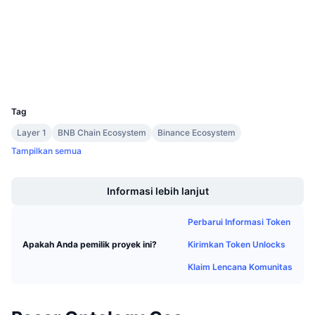
4.1
Penjualan Mendatang
Peringkat (CertiK)
Tingkat Pendanaan
Belajar & Dapatkan
bscscan.com
Penyelidik
Kalender
Dompet-dompet
UCID
3217
Kalender ICO
Tag
Layer 1
BNB Chain Ecosystem
Binance Ecosystem
Kalender Event
Tampilkan semua
Boost
Informasi lebih lanjut
Perbarui Informasi Token
Kirimkan Token Unlocks
Apakah Anda pemilik proyek ini?
Klaim Lencana Komunitas