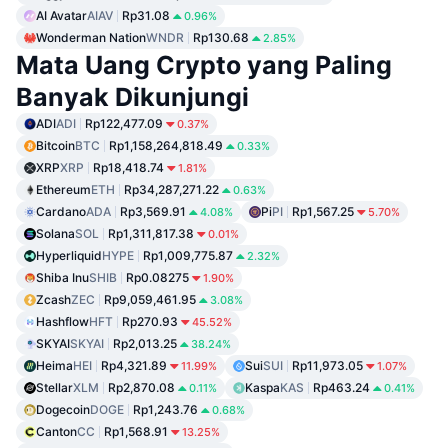
AI Avatar
AIAV
Rp31.08
0.96%
Wonderman Nation
WNDR
Rp130.68
2.85%
Mata Uang Crypto yang Paling
Banyak Dikunjungi
ADI
ADI
Rp122,477.09
0.37%
Bitcoin
BTC
Rp1,158,264,818.49
0.33%
XRP
XRP
Rp18,418.74
1.81%
Ethereum
ETH
Rp34,287,271.22
0.63%
Cardano
ADA
Rp3,569.91
Pi
PI
Rp1,567.25
4.08%
5.70%
Solana
SOL
Rp1,311,817.38
0.01%
Hyperliquid
HYPE
Rp1,009,775.87
2.32%
Shiba Inu
SHIB
Rp0.08275
1.90%
Zcash
ZEC
Rp9,059,461.95
3.08%
Hashflow
HFT
Rp270.93
45.52%
SKYAI
SKYAI
Rp2,013.25
38.24%
Heima
HEI
Rp4,321.89
Sui
SUI
Rp11,973.05
11.99%
1.07%
Stellar
XLM
Rp2,870.08
Kaspa
KAS
Rp463.24
0.11%
0.41%
Dogecoin
DOGE
Rp1,243.76
0.68%
Canton
CC
Rp1,568.91
13.25%