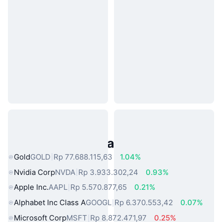
Aset Dunia Nyata Populer
Gold
GOLD
Rp 77.688.115,63
1.04%
Nvidia Corp
NVDA
Rp 3.933.302,24
0.93%
Apple Inc.
AAPL
Rp 5.570.877,65
0.21%
Alphabet Inc Class A
GOOGL
Rp 6.370.553,42
0.07%
Microsoft Corp
MSFT
Rp 8.872.471,97
0.25%