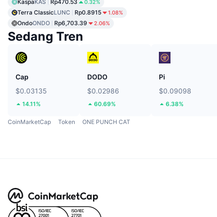
Kaspa
KAS
Rp470.53
0.32%
Terra Classic
LUNC
Rp0.8915
1.08%
Ondo
ONDO
Rp6,703.39
2.06%
Sedang Tren
Cap
DODO
Pi
$0.03135
$0.02986
$0.09098
14.11%
60.69%
6.38%
CoinMarketCap
Token
ONE PUNCH CAT