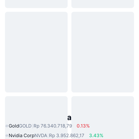
Aset Dunia Nyata Populer
Gold
GOLD
Rp 76.340.718,79
0.13%
Nvidia Corp
NVDA
Rp 3.952.862,17
3.43%