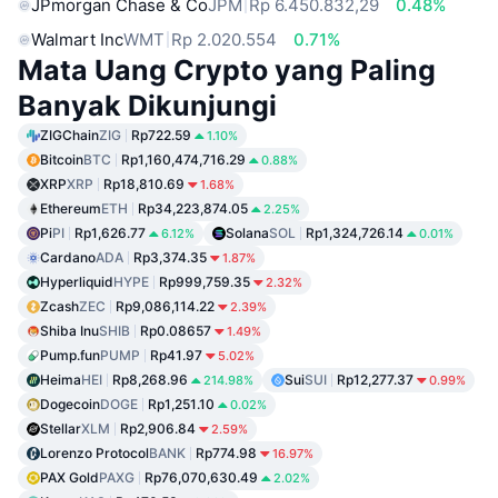
JPmorgan Chase & Co
JPM
Rp 6.450.832,29
0.48%
Walmart Inc
WMT
Rp 2.020.554
0.71%
Mata Uang Crypto yang Paling
Banyak Dikunjungi
ZIGChain
ZIG
Rp722.59
1.10%
Bitcoin
BTC
Rp1,160,474,716.29
0.88%
XRP
XRP
Rp18,810.69
1.68%
Ethereum
ETH
Rp34,223,874.05
2.25%
Pi
PI
Rp1,626.77
Solana
SOL
Rp1,324,726.14
6.12%
0.01%
Cardano
ADA
Rp3,374.35
1.87%
Hyperliquid
HYPE
Rp999,759.35
2.32%
Zcash
ZEC
Rp9,086,114.22
2.39%
Shiba Inu
SHIB
Rp0.08657
1.49%
Pump.fun
PUMP
Rp41.97
5.02%
Heima
HEI
Rp8,268.96
Sui
SUI
Rp12,277.37
214.98%
0.99%
Dogecoin
DOGE
Rp1,251.10
0.02%
Stellar
XLM
Rp2,906.84
2.59%
Lorenzo Protocol
BANK
Rp774.98
16.97%
PAX Gold
PAXG
Rp76,070,630.49
2.02%