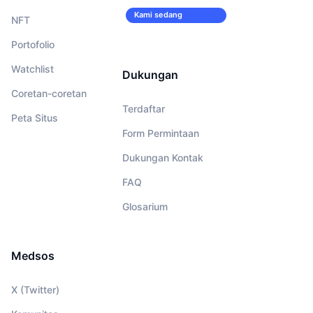
Kami sedang
NFT
merekrut!
Portofolio
Watchlist
Dukungan
Coretan-coretan
Terdaftar
Peta Situs
Form Permintaan
Dukungan Kontak
FAQ
Glosarium
Medsos
X (Twitter)