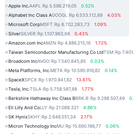
Apple Inc.
AAPL
Rp 5.598.219,05
0.52%
Alphabet Inc Class A
GOOGL
Rp 6.533.112,68
4.03%
Microsoft Corp
MSFT
Rp 8.702.283,73
1.09%
Silver
SILVER
Rp 1.107.963,68
0.43%
Amazon.com Inc
AMZN
Rp 4.886.215,16
1.72%
Taiwan Semiconductor Manufacturing Co Ltd
TSM
Rp 7.401
Broadcom Inc
AVGO
Rp 7.540.845,85
0.03%
Meta Platforms, Inc.
META
Rp 10.590.916,82
0.14%
SpaceX
SPCX
Rp 1.970.841,82
13.61%
Tesla, Inc.
TSLA
Rp 5.758.587,88
1.77%
Berkshire Hathaway Inc Class B
BRK.B
Rp 9.298.507,49
0
Eli Lilly And Co
LLY
Rp 21.088.321
4.86%
SK Hynix
SKHY
Rp 2.646.551,34
2.17%
Micron Technology Inc
MU
Rp 15.690.186,77
0.06%