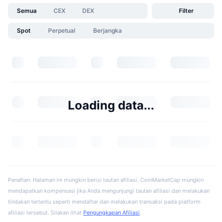
Semua
CEX
DEX
Filter
Spot
Perpetual
Berjangka
Loading data...
Penafian: Halaman ini mungkin berisi tautan afiliasi. CoinMarketCap mungkin
mendapatkan kompensasi jika Anda mengunjungi tautan afiliasi dan melakukan
tindakan tertentu seperti mendaftar dan melakukan transaksi pada platform
afiliasi tersebut. Silakan lihat
Pengungkapan Afiliasi
.