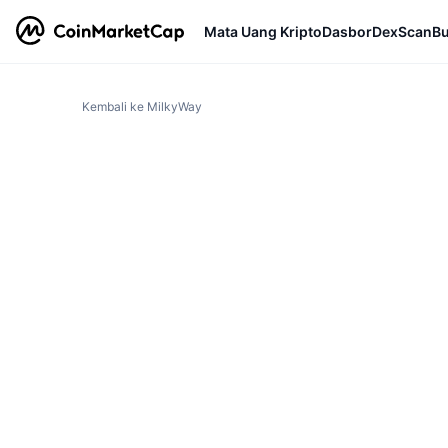
Mata Uang Kripto
Dasbor
DexScan
Bu
Kembali ke MilkyWay