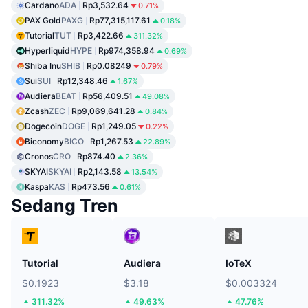
Cardano
ADA
Rp3,532.64
0.71%
PAX Gold
PAXG
Rp77,315,117.61
0.18%
Tutorial
TUT
Rp3,422.66
311.32%
Hyperliquid
HYPE
Rp974,358.94
0.69%
Shiba Inu
SHIB
Rp0.08249
0.79%
Sui
SUI
Rp12,348.46
1.67%
Audiera
BEAT
Rp56,409.51
49.08%
Zcash
ZEC
Rp9,069,641.28
0.84%
Dogecoin
DOGE
Rp1,249.05
0.22%
Biconomy
BICO
Rp1,267.53
22.89%
Cronos
CRO
Rp874.40
2.36%
SKYAI
SKYAI
Rp2,143.58
13.54%
Kaspa
KAS
Rp473.56
0.61%
Sedang Tren
Tutorial
Audiera
IoTeX
$0.1923
$3.18
$0.003324
311.32%
49.63%
47.76%