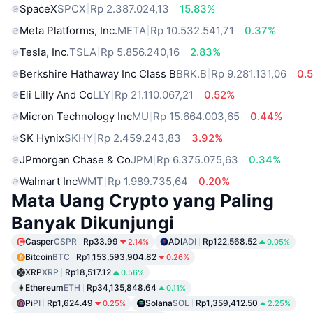
SpaceX
SPCX
Rp 2.387.024,13
15.83%
Meta Platforms, Inc.
META
Rp 10.532.541,71
0.37%
Tesla, Inc.
TSLA
Rp 5.856.240,16
2.83%
Berkshire Hathaway Inc Class B
BRK.B
Rp 9.281.131,06
0.
Eli Lilly And Co
LLY
Rp 21.110.067,21
0.52%
Micron Technology Inc
MU
Rp 15.664.003,65
0.44%
SK Hynix
SKHY
Rp 2.459.243,83
3.92%
JPmorgan Chase & Co
JPM
Rp 6.375.075,63
0.34%
Walmart Inc
WMT
Rp 1.989.735,64
0.20%
Mata Uang Crypto yang Paling
Banyak Dikunjungi
Casper
CSPR
Rp33.99
ADI
ADI
Rp122,568.52
2.14%
0.05%
Bitcoin
BTC
Rp1,153,593,904.82
0.26%
XRP
XRP
Rp18,517.12
0.56%
Ethereum
ETH
Rp34,135,848.64
0.11%
Pi
PI
Rp1,624.49
Solana
SOL
Rp1,359,412.50
0.25%
2.25%