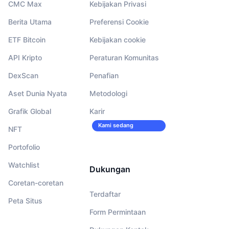
CMC Max
Kebijakan Privasi
Berita Utama
Preferensi Cookie
ETF Bitcoin
Kebijakan cookie
API Kripto
Peraturan Komunitas
DexScan
Penafian
Aset Dunia Nyata
Metodologi
Grafik Global
Karir
Kami sedang
NFT
merekrut!
Portofolio
Watchlist
Dukungan
Coretan-coretan
Terdaftar
Peta Situs
Form Permintaan