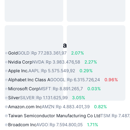
Aset Dunia Nyata Populer
Gold
GOLD
Rp 77.283.361,97
2.07%
Nvidia Corp
NVDA
Rp 3.983.476,58
2.27%
Apple Inc.
AAPL
Rp 5.575.549,92
0.29%
Alphabet Inc Class A
GOOGL
Rp 6.315.726,24
0.96%
Microsoft Corp
MSFT
Rp 8.891.265,7
0.03%
Silver
SILVER
Rp 1.131.625,99
3.05%
Amazon.com Inc
AMZN
Rp 4.883.401,39
0.82%
Taiwan Semiconductor Manufacturing Co Ltd
TSM
Rp 7.487
Broadcom Inc
AVGO
Rp 7.594.800,05
1.71%