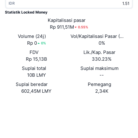
IDR
Sedang Tren
ETF Kripto
Belajar
CMC MCP
Statistik Locked Money
Baru
Kapitalisasi pasar
ETF Bitcoin
x402
Berita
Rp 911,51M
0.55%
Kripto
ETF Ethereum
Volume (24j)
Vol/Kapitalisasi Pasar (24J)
Academy
Rp 0
0%
0%
Politik
FDV
Lik./Kap. Pasar
Analisis teknikal
Riset
Rp 15,13B
330.23%
Olahraga
Suplai total
Suplai maksimum
RSI
Video
10B LMY
--
Keuangan
MACD
Suplai beredar
Pemegang
Glosarium
602,45M LMY
2,34K
Teknologi
Situs web
Website
Derivatif
Kampanye
NFT
Medsos
Ikhtisar
Airdrop
Kontrak
Statistik NFT Keseluruhan
0x739f...264852
Likuidasi
3.2
Hadiah Berlian
Peringkat (CertiK)