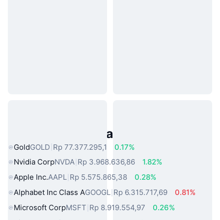
Aset Dunia Nyata Populer
Gold
GOLD
Rp 77.377.295,1
0.17%
Nvidia Corp
NVDA
Rp 3.968.636,86
1.82%
Apple Inc.
AAPL
Rp 5.575.865,38
0.28%
Alphabet Inc Class A
GOOGL
Rp 6.315.717,69
0.81%
Microsoft Corp
MSFT
Rp 8.919.554,97
0.26%