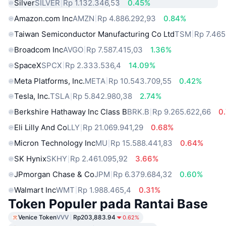
Silver
SILVER
Rp 1.132.346,53
0.45%
Amazon.com Inc
AMZN
Rp 4.886.292,93
0.84%
Taiwan Semiconductor Manufacturing Co Ltd
TSM
Rp 7.465
Broadcom Inc
AVGO
Rp 7.587.415,03
1.36%
SpaceX
SPCX
Rp 2.333.536,4
14.09%
Meta Platforms, Inc.
META
Rp 10.543.709,55
0.42%
Tesla, Inc.
TSLA
Rp 5.842.980,38
2.74%
Berkshire Hathaway Inc Class B
BRK.B
Rp 9.265.622,66
0
Eli Lilly And Co
LLY
Rp 21.069.941,29
0.68%
Micron Technology Inc
MU
Rp 15.588.441,83
0.64%
SK Hynix
SKHY
Rp 2.461.095,92
3.66%
JPmorgan Chase & Co
JPM
Rp 6.379.684,32
0.60%
Walmart Inc
WMT
Rp 1.988.465,4
0.31%
Token Populer pada Rantai Base
Venice Token
VVV
Rp203,883.94
0.62%