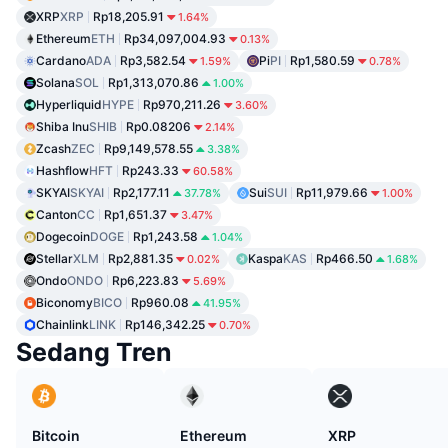
XRP
XRP
Rp18,205.91
1.64%
Ethereum
ETH
Rp34,097,004.93
0.13%
Cardano
ADA
Rp3,582.54
Pi
PI
Rp1,580.59
1.59%
0.78%
Solana
SOL
Rp1,313,070.86
1.00%
Hyperliquid
HYPE
Rp970,211.26
3.60%
Shiba Inu
SHIB
Rp0.08206
2.14%
Zcash
ZEC
Rp9,149,578.55
3.38%
Hashflow
HFT
Rp243.33
60.58%
SKYAI
SKYAI
Rp2,177.11
Sui
SUI
Rp11,979.66
37.78%
1.00%
Canton
CC
Rp1,651.37
3.47%
Dogecoin
DOGE
Rp1,243.58
1.04%
Stellar
XLM
Rp2,881.35
Kaspa
KAS
Rp466.50
0.02%
1.68%
Ondo
ONDO
Rp6,223.83
5.69%
Biconomy
BICO
Rp960.08
41.95%
Chainlink
LINK
Rp146,342.25
0.70%
Sedang Tren
Bitcoin
Ethereum
XRP