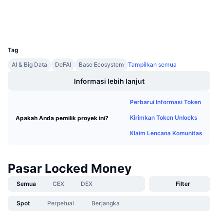
Penjualan Mendatang
Penyelidik
basescan.org
Tingkat Pendanaan
Belajar & Dapatkan
Dompet-dompet
UCID
35101
Kalender
Tag
AI & Big Data
DeFAI
Base Ecosystem
Tampilkan semua
Kalender ICO
Informasi lebih lanjut
Kalender Event
Perbarui Informasi Token
Kirimkan Token Unlocks
Apakah Anda pemilik proyek ini?
Klaim Lencana Komunitas
Pasar Locked Money
Semua
CEX
DEX
Filter
Spot
Perpetual
Berjangka