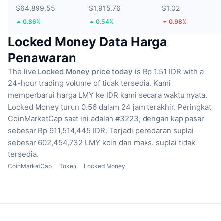
$64,899.55
$1,915.76
$1.02
0.86%
0.54%
0.98%
Locked Money Data Harga
Penawaran
The live
Locked Money price today
is Rp 1.51 IDR with a
24-hour trading volume of tidak tersedia.
Kami
memperbarui harga LMY ke IDR kami secara waktu nyata.
Locked Money turun 0.56 dalam 24 jam terakhir.
Peringkat
CoinMarketCap saat ini adalah #3223, dengan kap pasar
sebesar Rp 911,514,445 IDR.
Terjadi peredaran suplai
sebesar 602,454,732 LMY koin
dan maks. suplai tidak
tersedia.
CoinMarketCap
Token
Locked Money