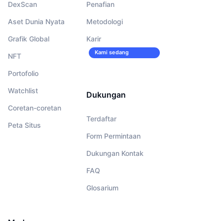
DexScan
Penafian
Aset Dunia Nyata
Metodologi
Grafik Global
Karir
Kami sedang
NFT
merekrut!
Portofolio
Watchlist
Dukungan
Coretan-coretan
Terdaftar
Peta Situs
Form Permintaan
Dukungan Kontak
FAQ
Glosarium