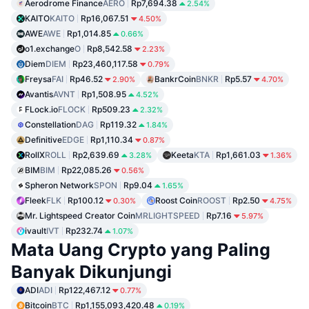
Aerodrome Finance
AERO
Rp7,694.38
2.54%
KAITO
KAITO
Rp16,067.51
4.50%
AWE
AWE
Rp1,014.85
0.66%
o1.exchange
O
Rp8,542.58
2.23%
Diem
DIEM
Rp23,460,117.58
0.79%
Freysa
FAI
Rp46.52
BankrCoin
BNKR
Rp5.57
2.90%
4.70%
Avantis
AVNT
Rp1,508.95
4.52%
FLock.io
FLOCK
Rp509.23
2.32%
Constellation
DAG
Rp119.32
1.84%
Definitive
EDGE
Rp1,110.34
0.87%
RollX
ROLL
Rp2,639.69
Keeta
KTA
Rp1,661.03
3.28%
1.36%
BIM
BIM
Rp22,085.26
0.56%
Spheron Network
SPON
Rp9.04
1.65%
Fleek
FLK
Rp100.12
Roost Coin
ROOST
Rp2.50
0.30%
4.75%
Mr. Lightspeed Creator Coin
MRLIGHTSPEED
Rp7.16
5.97%
ivault
IVT
Rp232.74
1.07%
Mata Uang Crypto yang Paling
Banyak Dikunjungi
ADI
ADI
Rp122,467.12
0.77%
Bitcoin
BTC
Rp1,155,093,420.48
0.19%