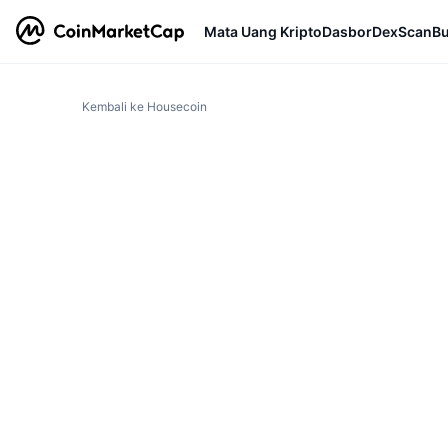
Mata Uang Kripto
Dasbor
DexScan
Bu
Kembali ke Housecoin