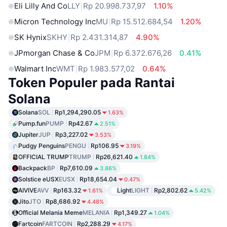
Eli Lilly And Co
LLY
Rp 20.998.737,97
1.10%
Micron Technology Inc
MU
Rp 15.512.684,54
1.20%
SK Hynix
SKHY
Rp 2.431.314,87
4.90%
JPmorgan Chase & Co
JPM
Rp 6.372.676,26
0.41%
Walmart Inc
WMT
Rp 1.983.577,02
0.64%
Token Populer pada Rantai
Solana
Solana
SOL
Rp1,294,290.05
1.63%
Pump.fun
PUMP
Rp42.67
2.51%
Jupiter
JUP
Rp3,227.02
3.53%
Pudgy Penguins
PENGU
Rp106.95
3.19%
OFFICIAL TRUMP
TRUMP
Rp26,621.40
1.84%
Backpack
BP
Rp7,610.09
3.86%
Solstice eUSX
EUSX
Rp18,654.04
0.47%
AIVIVE
AVV
Rp163.32
Light
LIGHT
Rp2,802.62
1.61%
5.42%
Jito
JTO
Rp8,686.92
4.48%
Official Melania Meme
MELANIA
Rp1,349.27
1.04%
Fartcoin
FARTCOIN
Rp2,288.29
4.17%