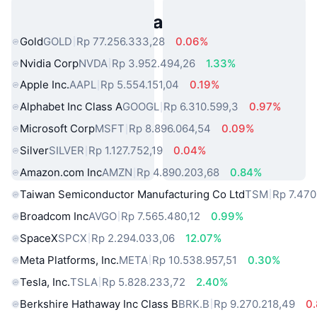
Aset Dunia Nyata Populer
Gold
GOLD
Rp 77.256.333,28
0.06%
Nvidia Corp
NVDA
Rp 3.952.494,26
1.33%
Apple Inc.
AAPL
Rp 5.554.151,04
0.19%
Alphabet Inc Class A
GOOGL
Rp 6.310.599,3
0.97%
Microsoft Corp
MSFT
Rp 8.896.064,54
0.09%
Silver
SILVER
Rp 1.127.752,19
0.04%
Amazon.com Inc
AMZN
Rp 4.890.203,68
0.84%
Taiwan Semiconductor Manufacturing Co Ltd
TSM
Rp 7.470
Broadcom Inc
AVGO
Rp 7.565.480,12
0.99%
SpaceX
SPCX
Rp 2.294.033,06
12.07%
Meta Platforms, Inc.
META
Rp 10.538.957,51
0.30%
Tesla, Inc.
TSLA
Rp 5.828.233,72
2.40%
Berkshire Hathaway Inc Class B
BRK.B
Rp 9.270.218,49
0