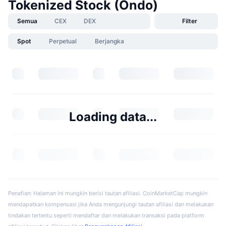
Tokenized Stock (Ondo)
Semua
CEX
DEX
Filter
Spot
Perpetual
Berjangka
Loading data...
Penafian: Halaman ini mungkin berisi tautan afiliasi. CoinMarketCap mungkin
mendapatkan kompensasi jika Anda mengunjungi tautan afiliasi dan melakukan
tindakan tertentu seperti mendaftar dan melakukan transaksi pada platform