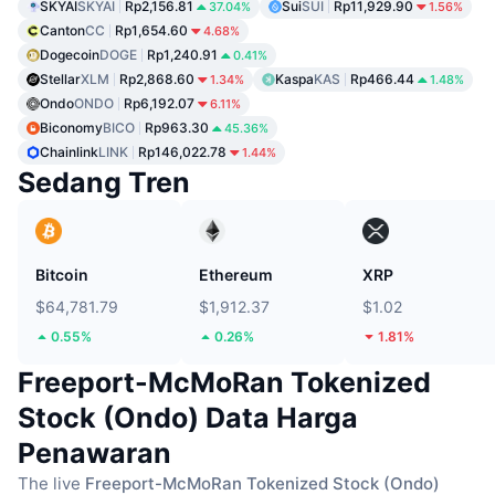
SKYAI
SKYAI
Rp2,156.81
Sui
SUI
Rp11,929.90
37.04%
1.56%
Canton
CC
Rp1,654.60
4.68%
Dogecoin
DOGE
Rp1,240.91
0.41%
Stellar
XLM
Rp2,868.60
Kaspa
KAS
Rp466.44
1.34%
1.48%
Ondo
ONDO
Rp6,192.07
6.11%
Biconomy
BICO
Rp963.30
45.36%
Chainlink
LINK
Rp146,022.78
1.44%
Sedang Tren
Bitcoin
Ethereum
XRP
$64,781.79
$1,912.37
$1.02
0.55%
0.26%
1.81%
Freeport-McMoRan Tokenized
Stock (Ondo) Data Harga
Penawaran
The live
Freeport-McMoRan Tokenized Stock (Ondo)