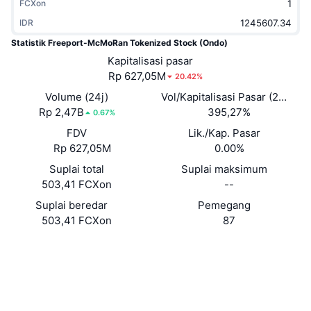
FCXon
Sedang Tren
ETF Kripto
Belajar
CMC MCP
IDR
Statistik Freeport-McMoRan Tokenized Stock (Ondo)
Baru
ETF Bitcoin
x402
Berita
Kapitalisasi pasar
Rp 627,05M
20.42%
Kripto
ETF Ethereum
Academy
Volume (24j)
Vol/Kapitalisasi Pasar (24J)
Rp 2,47B
Politik
395,27%
0.67%
Analisis teknikal
Riset
FDV
Lik./Kap. Pasar
Olahraga
Rp 627,05M
0.00%
RSI
Video
Suplai total
Suplai maksimum
Keuangan
503,41 FCXon
--
MACD
Glosarium
Suplai beredar
Pemegang
Teknologi
503,41 FCXon
87
Derivatif
Kampanye
Situs web
Website
NFT
Medsos
Ikhtisar
Airdrop
0xeb08...688A02
Statistik NFT Keseluruhan
Kontrak
Likuidasi
Hadiah Berlian