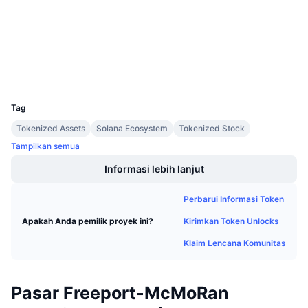
etherscan.io
Penjualan Mendatang
Penyelidik
Tingkat Pendanaan
Belajar & Dapatkan
Dompet-dompet
Kalender
UCID
39756
Kalender ICO
Tag
Tokenized Assets
Solana Ecosystem
Tokenized Stock
Kalender Event
Tampilkan semua
Informasi lebih lanjut
Perbarui Informasi Token
Kirimkan Token Unlocks
Apakah Anda pemilik proyek ini?
Klaim Lencana Komunitas
Pasar Freeport-McMoRan