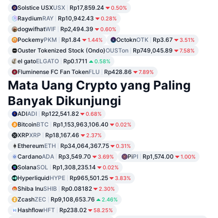
Solstice USX
USX
Rp17,859.24
0.50%
Raydium
RAY
Rp10,942.43
0.28%
dogwifhat
WIF
Rp2,494.39
0.60%
Pockemy
PKM
Rp1.84
Octokn
OTK
Rp3.67
1.44%
3.51%
Ouster Tokenized Stock (Ondo)
OUSTon
Rp749,045.89
7.58%
el gato
ELGATO
Rp0.1711
0.58%
Fluminense FC Fan Token
FLU
Rp428.86
7.89%
Mata Uang Crypto yang Paling
Banyak Dikunjungi
ADI
ADI
Rp122,541.82
0.68%
Bitcoin
BTC
Rp1,153,963,106.40
0.02%
XRP
XRP
Rp18,167.46
2.37%
Ethereum
ETH
Rp34,064,367.75
0.31%
Cardano
ADA
Rp3,549.70
Pi
PI
Rp1,574.00
3.69%
1.00%
Solana
SOL
Rp1,308,235.14
0.02%
Hyperliquid
HYPE
Rp965,501.25
3.83%
Shiba Inu
SHIB
Rp0.08182
2.30%
Zcash
ZEC
Rp9,108,653.76
2.46%
Hashflow
HFT
Rp238.02
58.25%