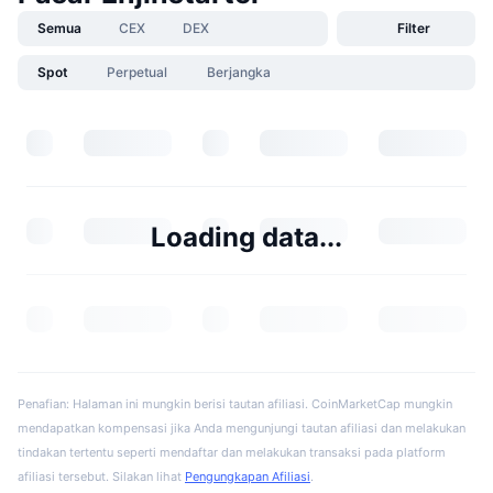
Semua
CEX
DEX
Filter
Spot
Perpetual
Berjangka
Loading data...
Penafian: Halaman ini mungkin berisi tautan afiliasi. CoinMarketCap mungkin
mendapatkan kompensasi jika Anda mengunjungi tautan afiliasi dan melakukan
tindakan tertentu seperti mendaftar dan melakukan transaksi pada platform
afiliasi tersebut. Silakan lihat
Pengungkapan Afiliasi
.