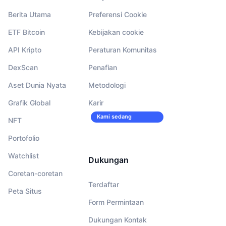
Berita Utama
Preferensi Cookie
ETF Bitcoin
Kebijakan cookie
API Kripto
Peraturan Komunitas
DexScan
Penafian
Aset Dunia Nyata
Metodologi
Grafik Global
Karir
Kami sedang
NFT
merekrut!
Portofolio
Watchlist
Dukungan
Coretan-coretan
Terdaftar
Peta Situs
Form Permintaan
Dukungan Kontak