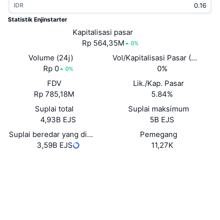
IDR
Sedang Tren
ETF Kripto
Belajar
CMC MCP
Statistik Enjinstarter
Baru
Kapitalisasi pasar
ETF Bitcoin
x402
Berita
Rp 564,35M
0%
Kripto
ETF Ethereum
Volume (24j)
Vol/Kapitalisasi Pasar (24J)
Academy
Rp 0
0%
0%
Politik
FDV
Lik./Kap. Pasar
Analisis teknikal
Riset
Rp 785,18M
5.84%
Olahraga
Suplai total
Suplai maksimum
RSI
Video
4,93B EJS
5B EJS
Keuangan
MACD
Suplai beredar yang dilaporkan sendiri
Pemegang
Glosarium
3,59B EJS
11,27K
Teknologi
Situs web
Website
Derivatif
Kampanye
NFT
Medsos
Ikhtisar
Airdrop
Statistik NFT Keseluruhan
0x9661...Fb79C2
Kontrak
Likuidasi
Hadiah Berlian