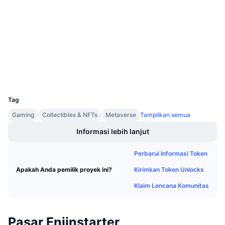
3.5
Penjualan Mendatang
Peringkat (CertiK)
Tingkat Pendanaan
Belajar & Dapatkan
Audits
etherscan.io
Kalender
Penyelidik
Dompet-dompet
Kalender ICO
UCID
11088
Kalender Event
Tag
Gaming
Collectibles & NFTs
Metaverse
Tampilkan semua
Informasi lebih lanjut
Perbarui Informasi Token
Kirimkan Token Unlocks
Apakah Anda pemilik proyek ini?
Klaim Lencana Komunitas
Pasar Enjinstarter