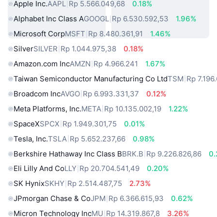
Apple Inc.
AAPL
Rp 5.566.049,68
0.18%
Alphabet Inc Class A
GOOGL
Rp 6.530.592,53
1.96%
Microsoft Corp
MSFT
Rp 8.480.361,91
1.46%
Silver
SILVER
Rp 1.044.975,38
0.18%
Amazon.com Inc
AMZN
Rp 4.966.241
1.67%
Taiwan Semiconductor Manufacturing Co Ltd
TSM
Rp 7.196
Broadcom Inc
AVGO
Rp 6.993.331,37
0.12%
Meta Platforms, Inc.
META
Rp 10.135.002,19
1.22%
SpaceX
SPCX
Rp 1.949.301,75
0.01%
Tesla, Inc.
TSLA
Rp 5.652.237,66
0.98%
Berkshire Hathaway Inc Class B
BRK.B
Rp 9.226.826,86
0
Eli Lilly And Co
LLY
Rp 20.704.541,49
0.20%
SK Hynix
SKHY
Rp 2.514.487,75
2.73%
JPmorgan Chase & Co
JPM
Rp 6.366.615,93
0.62%
Micron Technology Inc
MU
Rp 14.319.867,8
3.26%