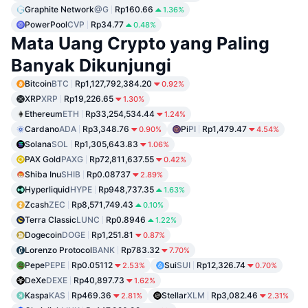
Graphite Network
@G
Rp160.66
1.36%
PowerPool
CVP
Rp34.77
0.48%
Mata Uang Crypto yang Paling
Banyak Dikunjungi
Bitcoin
BTC
Rp1,127,792,384.20
0.92%
XRP
XRP
Rp19,226.65
1.30%
Ethereum
ETH
Rp33,254,534.44
1.24%
Cardano
ADA
Rp3,348.76
Pi
PI
Rp1,479.47
0.90%
4.54%
Solana
SOL
Rp1,305,643.83
1.06%
PAX Gold
PAXG
Rp72,811,637.55
0.42%
Shiba Inu
SHIB
Rp0.08737
2.89%
Hyperliquid
HYPE
Rp948,737.35
1.63%
Zcash
ZEC
Rp8,571,749.43
0.10%
Terra Classic
LUNC
Rp0.8946
1.22%
Dogecoin
DOGE
Rp1,251.81
0.87%
Lorenzo Protocol
BANK
Rp783.32
7.70%
Pepe
PEPE
Rp0.05112
Sui
SUI
Rp12,326.74
2.53%
0.70%
DeXe
DEXE
Rp40,897.73
1.62%
Kaspa
KAS
Rp469.36
Stellar
XLM
Rp3,082.46
2.81%
2.31%