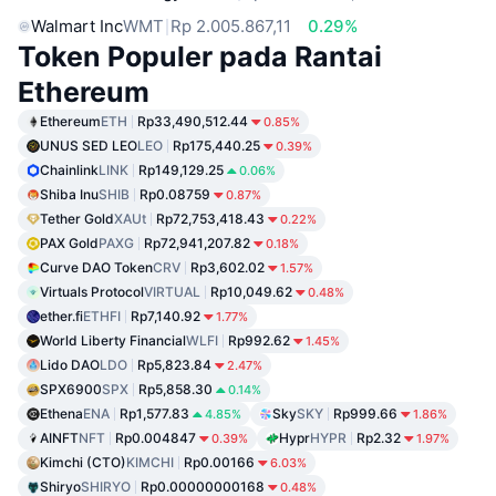
Walmart Inc
WMT
Rp 2.005.867,11
0.29%
Token Populer pada Rantai
Ethereum
Ethereum
ETH
Rp33,490,512.44
0.85%
UNUS SED LEO
LEO
Rp175,440.25
0.39%
Chainlink
LINK
Rp149,129.25
0.06%
Shiba Inu
SHIB
Rp0.08759
0.87%
Tether Gold
XAUt
Rp72,753,418.43
0.22%
PAX Gold
PAXG
Rp72,941,207.82
0.18%
Curve DAO Token
CRV
Rp3,602.02
1.57%
Virtuals Protocol
VIRTUAL
Rp10,049.62
0.48%
ether.fi
ETHFI
Rp7,140.92
1.77%
World Liberty Financial
WLFI
Rp992.62
1.45%
Lido DAO
LDO
Rp5,823.84
2.47%
SPX6900
SPX
Rp5,858.30
0.14%
Ethena
ENA
Rp1,577.83
Sky
SKY
Rp999.66
4.85%
1.86%
AINFT
NFT
Rp0.004847
Hypr
HYPR
Rp2.32
0.39%
1.97%
Kimchi (CTO)
KIMCHI
Rp0.00166
6.03%
Shiryo
SHIRYO
Rp0.00000000168
0.48%