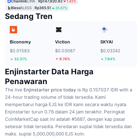
Chainlink
LINK
Rp147,920.92
1.42%
Bless
BLESS
Rp365.51
35.67%
Sedang Tren
Biconomy
Viction
SKYAI
$0.01583
$0.03087
$0.03242
32.31%
9.74%
7.84%
Enjinstarter Data Harga
Penawaran
The live
Enjinstarter price today
is Rp 0.157037 IDR with a
24-hour trading volume of tidak tersedia.
Kami
memperbarui harga EJS ke IDR kami secara waktu nyata.
Enjinstarter turun 0.76 dalam 24 jam terakhir.
Peringkat
CoinMarketCap saat ini adalah #5687, dengan kap pasar
sebesar tidak tersedia.
Peredaran suplai tidak tersedia
dan
maks. suplai 5,000,000,000 EJS koin.