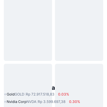
Aset Dunia Nyata Populer
Gold
GOLD
Rp 72.917.518,83
0.03%
Nvidia Corp
NVDA
Rp 3.599.697,38
0.30%