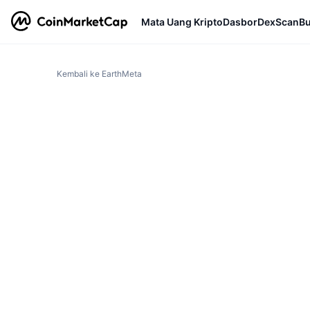
Mata Uang Kripto
Dasbor
DexScan
Bu
Kembali ke EarthMeta