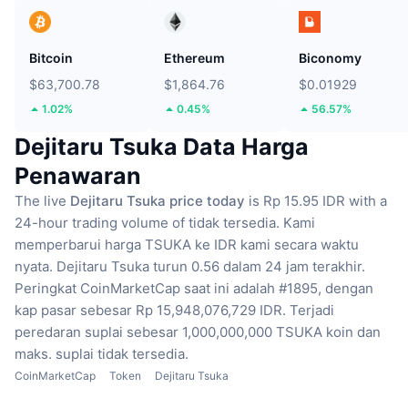
Bitcoin
Ethereum
Biconomy
$63,700.78
$1,864.76
$0.01929
1.02%
0.45%
56.57%
Dejitaru Tsuka Data Harga
Penawaran
The live
Dejitaru Tsuka price today
is Rp 15.95 IDR with a
24-hour trading volume of tidak tersedia.
Kami
memperbarui harga TSUKA ke IDR kami secara waktu
nyata.
Dejitaru Tsuka turun 0.56 dalam 24 jam terakhir.
Peringkat CoinMarketCap saat ini adalah #1895, dengan
kap pasar sebesar Rp 15,948,076,729 IDR.
Terjadi
peredaran suplai sebesar 1,000,000,000 TSUKA koin
dan
maks. suplai tidak tersedia.
CoinMarketCap
Token
Dejitaru Tsuka