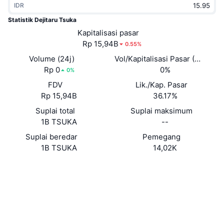
IDR
Sedang Tren
ETF Kripto
Belajar
CMC MCP
Statistik Dejitaru Tsuka
Baru
Kapitalisasi pasar
ETF Bitcoin
x402
Berita
Rp 15,94B
0.55%
Kripto
ETF Ethereum
Volume (24j)
Vol/Kapitalisasi Pasar (24J)
Academy
Rp 0
0%
0%
Politik
FDV
Lik./Kap. Pasar
Analisis teknikal
Riset
Rp 15,94B
36.17%
Olahraga
Suplai total
Suplai maksimum
RSI
Video
1B TSUKA
--
Keuangan
MACD
Suplai beredar
Pemegang
Glosarium
1B TSUKA
14,02K
Teknologi
Situs web
Website
Derivatif
Kampanye
NFT
Medsos
Ikhtisar
Airdrop
Kontrak
Statistik NFT Keseluruhan
0xc5fb...e469ed
Likuidasi
3.4
Hadiah Berlian
Peringkat (CertiK)