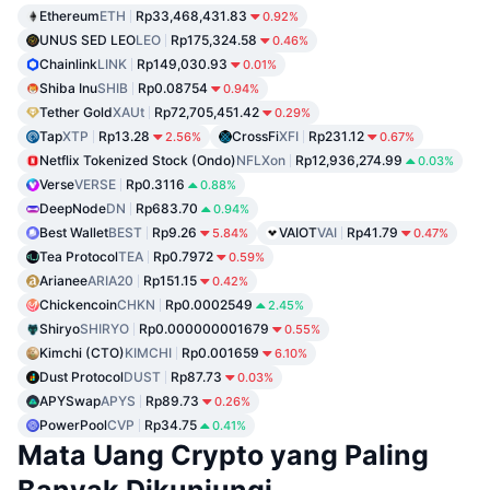
Ethereum
ETH
Rp33,468,431.83
0.92%
UNUS SED LEO
LEO
Rp175,324.58
0.46%
Chainlink
LINK
Rp149,030.93
0.01%
Shiba Inu
SHIB
Rp0.08754
0.94%
Tether Gold
XAUt
Rp72,705,451.42
0.29%
Tap
XTP
Rp13.28
CrossFi
XFI
Rp231.12
2.56%
0.67%
Netflix Tokenized Stock (Ondo)
NFLXon
Rp12,936,274.99
0.03%
Verse
VERSE
Rp0.3116
0.88%
DeepNode
DN
Rp683.70
0.94%
Best Wallet
BEST
Rp9.26
VAIOT
VAI
Rp41.79
5.84%
0.47%
Tea Protocol
TEA
Rp0.7972
0.59%
Arianee
ARIA20
Rp151.15
0.42%
Chickencoin
CHKN
Rp0.0002549
2.45%
Shiryo
SHIRYO
Rp0.000000001679
0.55%
Kimchi (CTO)
KIMCHI
Rp0.001659
6.10%
Dust Protocol
DUST
Rp87.73
0.03%
APYSwap
APYS
Rp89.73
0.26%
PowerPool
CVP
Rp34.75
0.41%
Mata Uang Crypto yang Paling
Banyak Dikunjungi