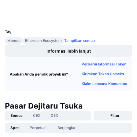
Penjualan Mendatang
Penyelidik
etherscan.io
Tingkat Pendanaan
Belajar & Dapatkan
Dompet-dompet
UCID
20789
Kalender
Tag
Memes
Ethereum Ecosystem
Tampilkan semua
Kalender ICO
Informasi lebih lanjut
Kalender Event
Perbarui Informasi Token
Kirimkan Token Unlocks
Apakah Anda pemilik proyek ini?
Klaim Lencana Komunitas
Pasar Dejitaru Tsuka
Semua
CEX
DEX
Filter
Spot
Perpetual
Berjangka