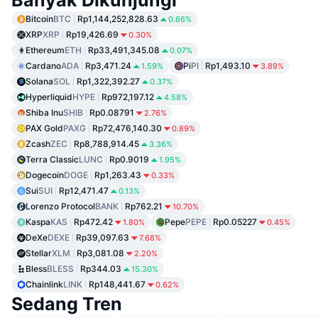
Bitcoin
BTC
Rp1,144,252,828.63
0.66%
XRP
XRP
Rp19,426.69
0.30%
Ethereum
ETH
Rp33,491,345.08
0.07%
Cardano
ADA
Rp3,471.24
Pi
PI
Rp1,493.10
1.59%
3.89%
Solana
SOL
Rp1,322,392.27
0.37%
Hyperliquid
HYPE
Rp972,197.12
4.58%
Shiba Inu
SHIB
Rp0.08791
2.76%
PAX Gold
PAXG
Rp72,476,140.30
0.89%
Zcash
ZEC
Rp8,788,914.45
3.36%
Terra Classic
LUNC
Rp0.9019
1.95%
Dogecoin
DOGE
Rp1,263.43
0.33%
Sui
SUI
Rp12,471.47
0.13%
Lorenzo Protocol
BANK
Rp762.21
10.70%
Kaspa
KAS
Rp472.42
Pepe
PEPE
Rp0.05227
1.80%
0.45%
DeXe
DEXE
Rp39,097.63
7.68%
Stellar
XLM
Rp3,081.08
2.20%
Bless
BLESS
Rp344.03
15.30%
Chainlink
LINK
Rp148,441.67
0.62%
Sedang Tren