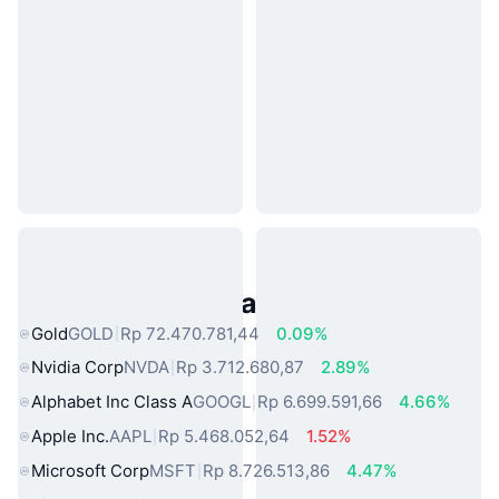
Aset Dunia Nyata Populer
Gold
GOLD
Rp 72.470.781,44
0.09%
Nvidia Corp
NVDA
Rp 3.712.680,87
2.89%
Alphabet Inc Class A
GOOGL
Rp 6.699.591,66
4.66%
Apple Inc.
AAPL
Rp 5.468.052,64
1.52%
Microsoft Corp
MSFT
Rp 8.726.513,86
4.47%