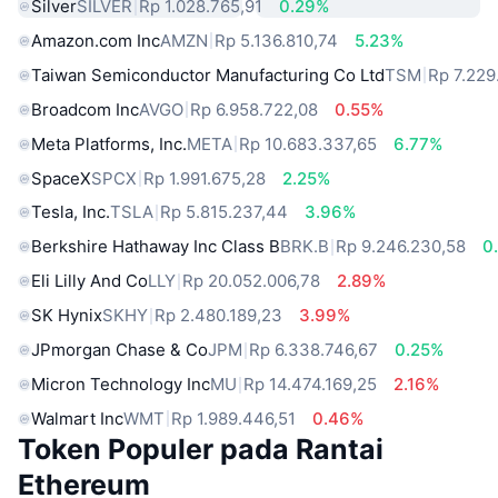
Silver
SILVER
Rp 1.028.765,91
0.29%
Amazon.com Inc
AMZN
Rp 5.136.810,74
5.23%
Taiwan Semiconductor Manufacturing Co Ltd
TSM
Rp 7.229
Broadcom Inc
AVGO
Rp 6.958.722,08
0.55%
Meta Platforms, Inc.
META
Rp 10.683.337,65
6.77%
SpaceX
SPCX
Rp 1.991.675,28
2.25%
Tesla, Inc.
TSLA
Rp 5.815.237,44
3.96%
Berkshire Hathaway Inc Class B
BRK.B
Rp 9.246.230,58
0
Eli Lilly And Co
LLY
Rp 20.052.006,78
2.89%
SK Hynix
SKHY
Rp 2.480.189,23
3.99%
JPmorgan Chase & Co
JPM
Rp 6.338.746,67
0.25%
Micron Technology Inc
MU
Rp 14.474.169,25
2.16%
Walmart Inc
WMT
Rp 1.989.446,51
0.46%
Token Populer pada Rantai
Ethereum