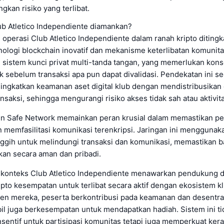
kan risiko yang terlibat.
b Atletico Independiente diamankan?
perasi Club Atletico Independiente dalam ranah kripto ditingk
ologi blockchain inovatif dan mekanisme keterlibatan komunitas
sistem kunci privat multi-tanda tangan, yang memerlukan kons
 sebelum transaksi apa pun dapat divalidasi. Pendekatan ini s
ingkatkan keamanan aset digital klub dengan mendistribusikan 
nsaksi, sehingga mengurangi risiko akses tidak sah atau aktivit
ixin Safe Network memainkan peran krusial dalam memastikan p
 memfasilitasi komunikasi terenkripsi. Jaringan ini menggunak
anggih untuk melindungi transaksi dan komunikasi, memastikan
kan secara aman dan pribadi.
 konteks Club Atletico Independiente menawarkan pendukung 
pto kesempatan untuk terlibat secara aktif dengan ekosistem k
en mereka, peserta berkontribusi pada keamanan dan desentral
bil juga berkesempatan untuk mendapatkan hadiah. Sistem ini t
sentif untuk partisipasi komunitas tetapi juga memperkuat ker