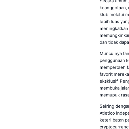
Secara umum, 
keanggotaan, 
klub melalui 
lebih luas yan
meningkatkan 
memungkinkan 
dan tidak dapa
Munculnya fan 
penggunaan ke
memperoleh fa
favorit merek
eksklusif. Pe
membuka jalan
memupuk rasa 
Seiring dengan
Atletico Inde
keterlibatan 
cryptocurrenc