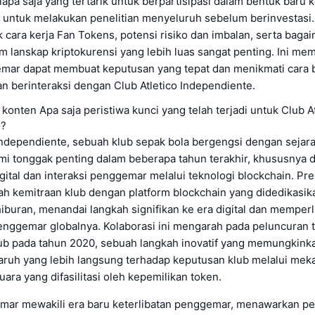
iapa saja yang tertarik untuk berpartisipasi dalam bentuk baru k
 untuk melakukan penelitian menyeluruh sebelum berinvestas
k cara kerja Fan Tokens, potensi risiko dan imbalan, serta bag
 lanskap kriptokurensi yang lebih luas sangat penting. Ini me
ar dapat membuat keputusan yang tepat dan menikmati cara 
 berinteraksi dengan Club Atletico Independiente.
 konten Apa saja peristiwa kunci yang telah terjadi untuk Club A
e?
 Independiente, sebuah klub sepak bola bergengsi dengan sejara
mi tonggak penting dalam beberapa tahun terakhir, khususnya 
igital dan interaksi penggemar melalui teknologi blockchain. Pre
ah kemitraan klub dengan platform blockchain yang didedikasik
iburan, menandai langkah signifikan ke era digital dan memperl
penggemar globalnya. Kolaborasi ini mengarah pada peluncuran 
b pada tahun 2020, sebuah langkah inovatif yang memungkin
aruh yang lebih langsung terhadap keputusan klub melalui me
ra yang difasilitasi oleh kepemilikan token.
ar mewakili era baru keterlibatan penggemar, menawarkan pe