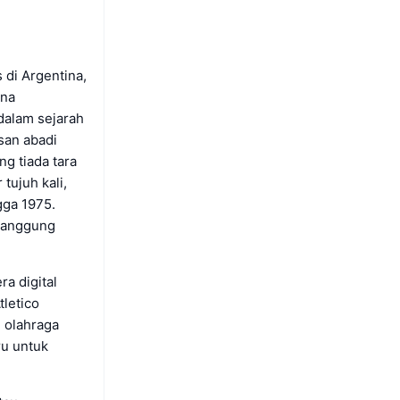
 di Argentina,
ena
dalam sejarah
san abadi
g tiada tara
tujuh kali,
gga 1975.
 panggung
a digital
letico
m olahraga
u untuk