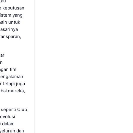
tau
a keputusan
sistem yang
hain untuk
asarinya
ransparan,
uar
an
ngan tim
 pengalaman
tetapi juga
obal mereka,
 seperti Club
evolusi
i dalam
nyeluruh dan