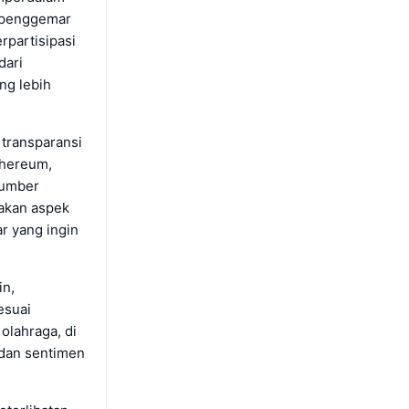
, penggemar
partisipasi
dari
ng lebih
 transparansi
thereum,
sumber
nakan aspek
r yang ingin
in,
esuai
olahraga, di
 dan sentimen