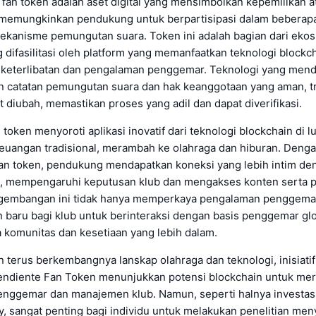
fan token adalah aset digital yang mensimbolkan kepemilikan a
memungkinkan pendukung untuk berpartisipasi dalam beberap
mekanisme pemungutan suara. Token ini adalah bagian dari eko
g difasilitasi oleh platform yang memanfaatkan teknologi blockc
keterlibatan dan pengalaman penggemar. Teknologi yang mend
catatan pemungutan suara dan hak keanggotaan yang aman, t
t diubah, memastikan proses yang adil dan dapat diverifikasi.
token menyoroti aplikasi inovatif dari teknologi blockchain di l
uangan tradisional, merambah ke olahraga dan hiburan. Deng
n token, pendukung mendapatkan koneksi yang lebih intim de
a, mempengaruhi keputusan klub dan mengakses konten serta
ngembangan ini tidak hanya memperkaya pengalaman penggemar 
 baru bagi klub untuk berinteraksi dengan basis penggemar gl
komunitas dan kesetiaan yang lebih dalam.
 terus berkembangnya lanskap olahraga dan teknologi, inisiatif
pendiente Fan Token menunjukkan potensi blockchain untuk mer
penggemar dan manajemen klub. Namun, seperti halnya investas
y, sangat penting bagi individu untuk melakukan penelitian me