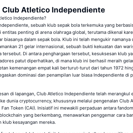
 Club Atletico Independiente
tletico Independiente?
Independiente, sebuah klub sepak bola terkemuka yang berbasis
i entitas penting di arena olahraga global, terutama dikenal kar
ar biasanya dalam sepak bola. Klub ini telah mengukir namanya 
ankan 21 gelar internasional, sebuah bukti kekuatan dan wari
 tersebut. Di antara penghargaan tersebut, kesuksesan klub yan
adores patut diperhatikan, di mana klub ini berhasil meraih gelar 
etan kemenangan empat kali berturut-turut dari tahun 1972 hin
egaskan dominasi dan penampilan luar biasa Independiente di
san di lapangan, Club Atletico Independiente telah merangkul er
 ke dunia cryptocurrency, khususnya melalui pengenalan Club At
Fan Token (CAI). Inisiatif ini mewakili perpaduan antara fando
blockchain yang berkembang, menawarkan penggemar cara bar
an klub kesayangan mereka.