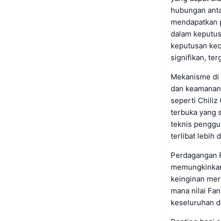
hubungan anta
mendapatkan p
dalam keputusa
keputusan kec
signifikan, te
Mekanisme di b
dan keamanan
seperti Chili
terbuka yang 
teknis penggu
terlibat lebih
Perdagangan Fa
memungkinkan
keinginan mere
mana nilai Fan
keseluruhan 