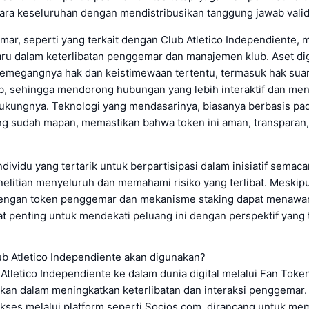
ra keseluruhan dengan mendistribusikan tanggung jawab valida
ar, seperti yang terkait dengan Club Atletico Independiente, 
ru dalam keterlibatan penggemar dan manajemen klub. Aset digi
megangnya hak dan keistimewaan tertentu, termasuk hak sua
b, sehingga mendorong hubungan yang lebih interaktif dan men
ukungnya. Teknologi yang mendasarinya, biasanya berbasis pad
ng sudah mapan, memastikan bahwa token ini aman, transparan,
ndividu yang tertarik untuk berpartisipasi dalam inisiatif semaca
elitian menyeluruh dan memahami risiko yang terlibat. Meskip
dengan token penggemar dan mekanisme staking dapat menawa
at penting untuk mendekati peluang ini dengan perspektif yang 
b Atletico Independiente akan digunakan?
 Atletico Independiente ke dalam dunia digital melalui Fan Tok
ikan dalam meningkatkan keterlibatan dan interaksi penggemar. 
akses melalui platform seperti Socios.com, dirancang untuk m