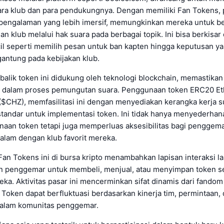
ra klub dan para pendukungnya. Dengan memiliki Fan Tokens
engalaman yang lebih imersif, memungkinkan mereka untuk ber
n klub melalui hak suara pada berbagai topik. Ini bisa berkisar 
il seperti memilih pesan untuk ban kapten hingga keputusan ya
rgantung pada kebijakan klub.
alik token ini didukung oleh teknologi blockchain, memastikan
 dalam proses pemungutan suara. Penggunaan token ERC20 E
z ($CHZ), memfasilitasi ini dengan menyediakan kerangka kerja 
standar untuk implementasi token. Ini tidak hanya menyederha
naan token tetapi juga memperluas aksesibilitas bagi penggema
 dalam dengan klub favorit mereka.
n Tokens ini di bursa kripto menambahkan lapisan interaksi la
 penggemar untuk membeli, menjual, atau menyimpan token s
ka. Aktivitas pasar ini mencerminkan sifat dinamis dari fandom 
 Token dapat berfluktuasi berdasarkan kinerja tim, permintaan,
dalam komunitas penggemar.