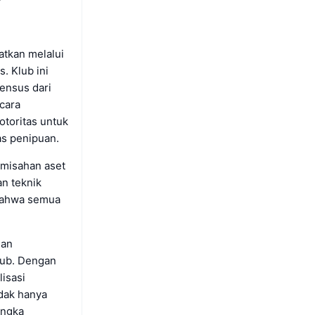
atkan melalui
. Klub ini
ensus dari
ecara
otoritas untuk
as penipuan.
emisahan aset
an teknik
 bahwa semua
dan
lub. Dengan
isasi
idak hanya
angka