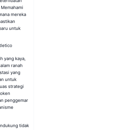
eterlibatan
i. Memahami
aimana mereka
mastikan
baru untuk
tletico
h yang kaya,
dalam ranah
stasi yang
an untuk
uas strategi
token
kan penggemar
kanisme
ndukung tidak