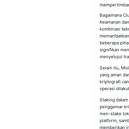
mempertimbang
Bagaimana Clu
Keamanan dan o
kombinasi tekn
memanfaatkan 
beberapa pihak
signifikan men
menyetujui tra
Selain itu, M
yang aman dan
kriptografi c
operasi dilaku
Staking dalam
penggemar kri
men-stake tok
platform, sam
memberikan in