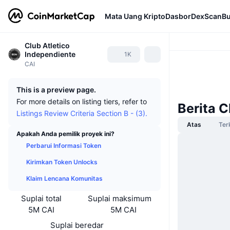
Mata Uang Kripto
Dasbor
DexScan
Bu
Club Atletico
Independiente
1K
CAI
This is a preview page.
For more details on listing tiers, refer to
Berita C
Listings Review Criteria Section B - (3).
Atas
Ter
Apakah Anda pemilik proyek ini?
Perbarui Informasi Token
Kirimkan Token Unlocks
Klaim Lencana Komunitas
Suplai total
Suplai maksimum
5M CAI
5M CAI
Suplai beredar