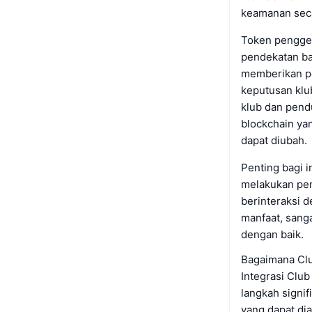
keamanan seca
Token penggem
pendekatan ba
memberikan pe
keputusan klu
klub dan pend
blockchain ya
dapat diubah.
Penting bagi i
melakukan pen
berinteraksi 
manfaat, sang
dengan baik.
Bagaimana Clu
Integrasi Club
langkah signif
yang dapat di