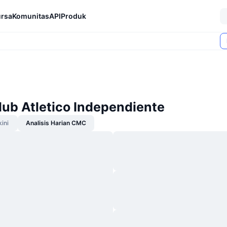
rsa
Komunitas
API
Produk
lub Atletico Independiente
kini
Analisis Harian CMC