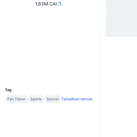
1,63M CAI
Situs web
Website
Whitepaper
Medsos
2zNLNY...xy9xfW
Kontrak
chiliscan.com
Penyelidik
Dompet-dompet
UCID
7639
Tag
Fan Token
Sports
Soccer
Tampilkan semua