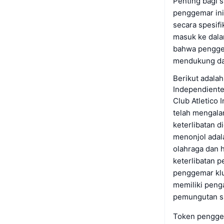
Penting bagi s
penggemar ini
secara spesifi
masuk ke dalam
bahwa penggem
mendukung dan
Berikut adalah
Independient
Club Atletico
telah mengala
keterlibatan d
menonjol adal
olahraga dan h
keterlibatan 
penggemar klu
memiliki peng
pemungutan sua
Token penggem