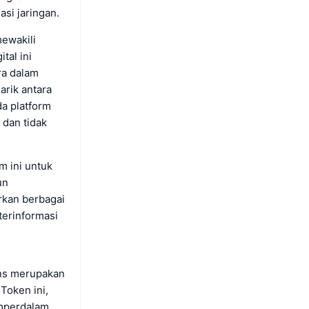
si jaringan.
mewakili
tal ini
ra dalam
arik antara
a platform
 dan tidak
m ini untuk
un
rkan berbagai
terinformasi
ens merupakan
Token ini,
emperdalam