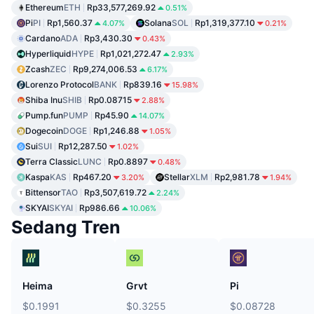
Ethereum
ETH
Rp33,577,269.92
0.51%
Pi
PI
Rp1,560.37
Solana
SOL
Rp1,319,377.10
4.07%
0.21%
Cardano
ADA
Rp3,430.30
0.43%
Hyperliquid
HYPE
Rp1,021,272.47
2.93%
Zcash
ZEC
Rp9,274,006.53
6.17%
Lorenzo Protocol
BANK
Rp839.16
15.98%
Shiba Inu
SHIB
Rp0.08715
2.88%
Pump.fun
PUMP
Rp45.90
14.07%
Dogecoin
DOGE
Rp1,246.88
1.05%
Sui
SUI
Rp12,287.50
1.02%
Terra Classic
LUNC
Rp0.8897
0.48%
Kaspa
KAS
Rp467.20
Stellar
XLM
Rp2,981.78
3.20%
1.94%
Bittensor
TAO
Rp3,507,619.72
2.24%
SKYAI
SKYAI
Rp986.66
10.06%
Sedang Tren
Heima
Grvt
Pi
$0.1991
$0.3255
$0.08728