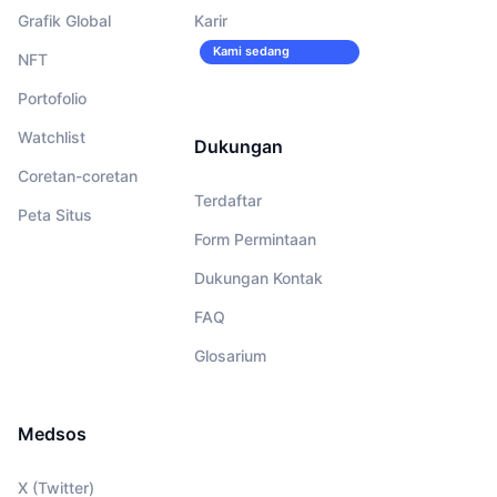
Grafik Global
Karir
Kami sedang
NFT
merekrut!
Portofolio
Watchlist
Dukungan
Coretan-coretan
Terdaftar
Peta Situs
Form Permintaan
Dukungan Kontak
FAQ
Glosarium
Medsos
X (Twitter)