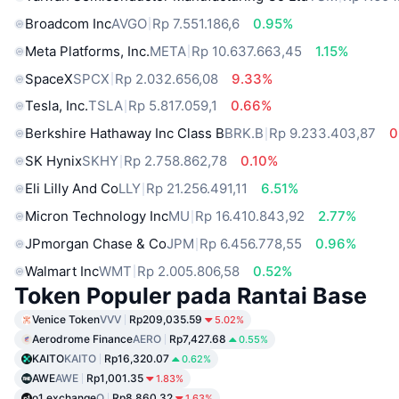
Broadcom Inc
AVGO
Rp 7.551.186,6
0.95%
Meta Platforms, Inc.
META
Rp 10.637.663,45
1.15%
SpaceX
SPCX
Rp 2.032.656,08
9.33%
Tesla, Inc.
TSLA
Rp 5.817.059,1
0.66%
Berkshire Hathaway Inc Class B
BRK.B
Rp 9.233.403,87
0
SK Hynix
SKHY
Rp 2.758.862,78
0.10%
Eli Lilly And Co
LLY
Rp 21.256.491,11
6.51%
Micron Technology Inc
MU
Rp 16.410.843,92
2.77%
JPmorgan Chase & Co
JPM
Rp 6.456.778,55
0.96%
Walmart Inc
WMT
Rp 2.005.806,58
0.52%
Token Populer pada Rantai Base
Venice Token
VVV
Rp209,035.59
5.02%
Aerodrome Finance
AERO
Rp7,427.68
0.55%
KAITO
KAITO
Rp16,320.07
0.62%
AWE
AWE
Rp1,001.35
1.83%
o1.exchange
O
Rp8,860.32
1.63%