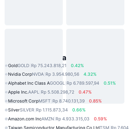
Aset Dunia Nyata Populer
Gold
GOLD
Rp 75.243.818,21
0.42%
Nvidia Corp
NVDA
Rp 3.954.980,56
4.32%
Alphabet Inc Class A
GOOGL
Rp 6.789.597,94
0.51%
Apple Inc.
AAPL
Rp 5.508.298,72
0.47%
Microsoft Corp
MSFT
Rp 8.740.131,39
0.85%
Silver
SILVER
Rp 1.115.873,34
0.66%
Amazon.com Inc
AMZN
Rp 4.933.315,03
0.59%
Taiwan Semiconductor Manufacturing Co Ltd
TSM
Rp 7.604