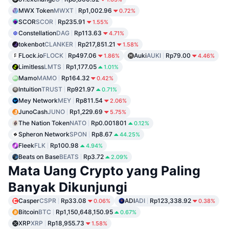
MWX Token
MWXT
Rp1,002.96
0.72%
SCOR
SCOR
Rp235.91
1.55%
Constellation
DAG
Rp113.63
4.71%
tokenbot
CLANKER
Rp217,851.21
1.58%
FLock.io
FLOCK
Rp497.06
Auki
AUKI
Rp79.00
1.86%
4.46%
Limitless
LMTS
Rp1,177.05
1.01%
Mamo
MAMO
Rp164.32
0.42%
Intuition
TRUST
Rp921.97
0.71%
Mey Network
MEY
Rp811.54
2.06%
JunoCash
JUNO
Rp1,229.69
5.75%
The Nation Token
NATO
Rp0.001801
0.12%
Spheron Network
SPON
Rp8.67
44.25%
Fleek
FLK
Rp100.98
4.94%
Beats on Base
BEATS
Rp3.72
2.09%
Mata Uang Crypto yang Paling
Banyak Dikunjungi
Casper
CSPR
Rp33.08
ADI
ADI
Rp123,338.92
0.06%
0.38%
Bitcoin
BTC
Rp1,150,648,150.95
0.67%
XRP
XRP
Rp18,955.73
1.58%