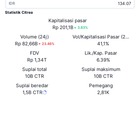
IDR
Sedang Tren
ETF Kripto
Belajar
CMC MCP
Statistik Citrea
Baru
Kapitalisasi pasar
ETF Bitcoin
x402
Berita
Rp 201,1B
3.83%
Kripto
ETF Ethereum
Volume (24j)
Vol/Kapitalisasi Pasar (24J)
Academy
Rp 82,66B
41,1%
23.46%
Politik
FDV
Lik./Kap. Pasar
Analisis teknikal
Riset
Rp 1,34T
6.39%
Olahraga
Suplai total
Suplai maksimum
RSI
Video
10B CTR
10B CTR
Keuangan
MACD
Suplai beredar
Pemegang
Glosarium
1,5B CTR
2,81K
Teknologi
Situs web
Website
Whitepaper
Derivatif
Kampanye
Medsos
NFT
Ikhtisar
Airdrop
Kontrak
0x1103...2757f7
explorer.mainnet.citrea.xyz
Statistik NFT Keseluruhan
Penyelidik
Likuidasi
Hadiah Berlian