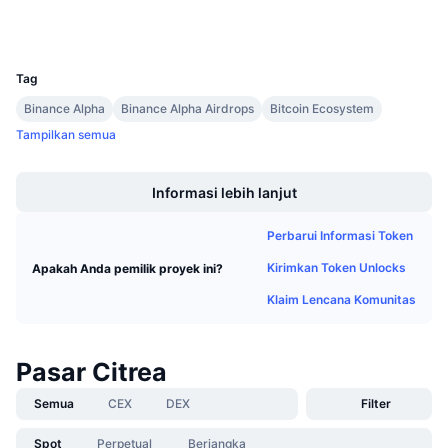
Penjualan Mendatang
Dompet-dompet
Tingkat Pendanaan
Belajar & Dapatkan
UCID
39916
Tag
Kalender
Binance Alpha
Binance Alpha Airdrops
Bitcoin Ecosystem
Tampilkan semua
Kalender ICO
Boost
Kalender Event
Informasi lebih lanjut
Perbarui Informasi Token
Kirimkan Token Unlocks
Apakah Anda pemilik proyek ini?
Klaim Lencana Komunitas
Pasar Citrea
Semua
CEX
DEX
Filter
Spot
Perpetual
Berjangka