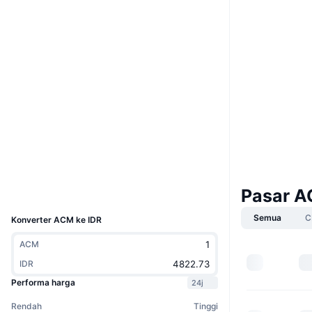
Boost
Situs web
Website
Whitepaper
Medsos
H5qGPn...1AKHe1
Kontrak
3.9
Peringkat (CertiK)
chiliscan.com
Penyelidik
Dompet-dompet
Pasar A
UCID
8538
Semua
C
Konverter ACM ke IDR
ACM
IDR
Performa harga
24j
Rendah
Tinggi