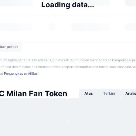
Loading data...
ebar penuh
ini mungkin berisi tautan afiliasi. CoinMarketCap mungkin mendapatkan kompensasi ji
afiliasi dan melakukan tindakan tertentu seperti mendaftar dan melakukan transaksi pad
hat
Pengungkapan Afiliasi
.
AC Milan Fan Token
Atas
Terkini
Anali