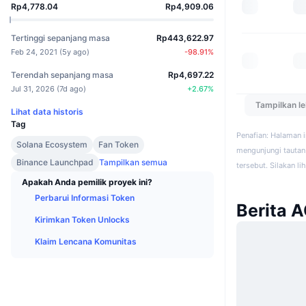
Rp4,778.04
Rp4,909.06
Tertinggi sepanjang masa
Rp443,622.97
Feb 24, 2021
(
5y ago
)
-98.91
%
Terendah sepanjang masa
Rp4,697.22
Jul 31, 2026
(
7d ago
)
+
2.67
%
Tampilkan l
Lihat data historis
Tag
Penafian: Halaman 
Solana Ecosystem
Fan Token
mengunjungi tautan 
Binance Launchpad
Tampilkan semua
tersebut. Silakan li
Apakah Anda pemilik proyek ini?
Perbarui Informasi Token
Berita 
Kirimkan Token Unlocks
Klaim Lencana Komunitas