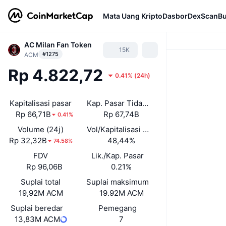
Mata Uang Kripto
Dasbor
DexScan
Bu
AC Milan Fan Token
15K
#1275
ACM
Rp 4.822,72
0.41%
(
24h
)
Kapitalisasi pasar
Kap. Pasar Tidak Terkunci
Rp 66,71B
Rp 67,74B
0.41%
Volume (24j)
Vol/Kapitalisasi Pasar (24J)
Rp 32,32B
48,44%
74.58%
FDV
Lik./Kap. Pasar
Rp 96,06B
0.21%
Suplai total
Suplai maksimum
19,92M ACM
19.92M ACM
Suplai beredar
Pemegang
13,83M ACM
7