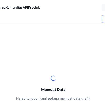
rsa
Komunitas
API
Produk
Memuat Data
Harap tunggu, kami sedang memuat data grafik