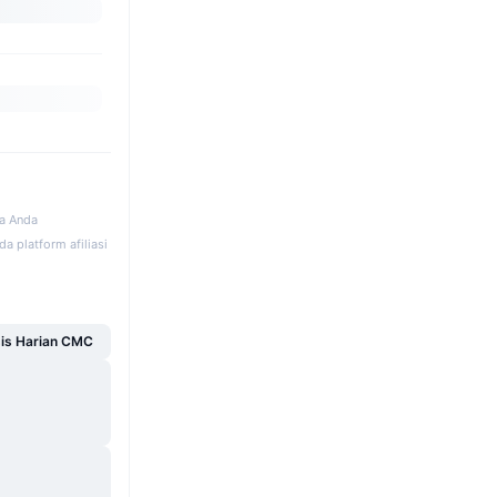
ka Anda
a platform afiliasi
sis Harian CMC