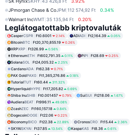
SK Hynix
SKHY
43 426,8 Ft
3.92%
JPmorgan Chase & Co
JPM
112 574,92 Ft
0.34%
Walmart Inc
WMT
35 135,94 Ft
0.20%
Leglátogatottabb kriptovaluták
Casper
CSPR
Ft0.6001
ADI
ADI
Ft2,164.39
2.14%
0.05%
Bitcoin
BTC
Ft20,370,855.19
0.26%
XRP
XRP
Ft326.99
0.56%
Ethereum
ETH
Ft602,791.35
Pi
PI
Ft28.69
0.11%
0.25%
Solana
SOL
Ft24,005.32
2.25%
Cardano
ADA
Ft62.38
0.71%
PAX Gold
PAXG
Ft1,365,276.86
0.18%
Tutorial
TUT
Ft60.44
311.32%
Hyperliquid
HYPE
Ft17,205.82
0.69%
Shiba Inu
SHIB
Ft0.001457
Sui
SUI
Ft218.06
0.79%
1.67%
Audiera
BEAT
Ft996.11
49.08%
Zcash
ZEC
Ft160,157.18
0.84%
Dogecoin
DOGE
Ft22.06
0.22%
Biconomy
BICO
Ft22.38
Cronos
CRO
Ft15.44
22.89%
2.36%
SKYAI
SKYAI
Ft37.85
Kaspa
KAS
Ft8.36
13.54%
0.61%