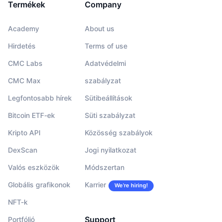
Termékek
Company
Academy
About us
Hirdetés
Terms of use
CMC Labs
Adatvédelmi
CMC Max
szabályzat
Legfontosabb hírek
Sütibeállítások
Bitcoin ETF-ek
Süti szabályzat
Kripto API
Közösség szabályok
DexScan
Jogi nyilatkozat
Valós eszközök
Módszertan
Globális grafikonok
Karrier
We’re hiring!
NFT-k
Support
Portfólió