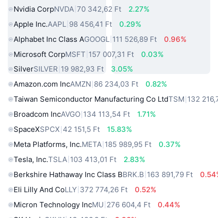
Nvidia Corp
NVDA
70 342,62 Ft
2.27%
Apple Inc.
AAPL
98 456,41 Ft
0.29%
Alphabet Inc Class A
GOOGL
111 526,89 Ft
0.96%
Microsoft Corp
MSFT
157 007,31 Ft
0.03%
Silver
SILVER
19 982,93 Ft
3.05%
Amazon.com Inc
AMZN
86 234,03 Ft
0.82%
Taiwan Semiconductor Manufacturing Co Ltd
TSM
132 216,
Broadcom Inc
AVGO
134 113,54 Ft
1.71%
SpaceX
SPCX
42 151,5 Ft
15.83%
Meta Platforms, Inc.
META
185 989,95 Ft
0.37%
Tesla, Inc.
TSLA
103 413,01 Ft
2.83%
Berkshire Hathaway Inc Class B
BRK.B
163 891,79 Ft
0.54
Eli Lilly And Co
LLY
372 774,26 Ft
0.52%
Micron Technology Inc
MU
276 604,4 Ft
0.44%