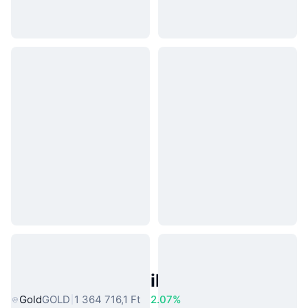
Népszerű Való Világbeli Eszközök
Gold
GOLD
1 364 716,1 Ft
2.07%