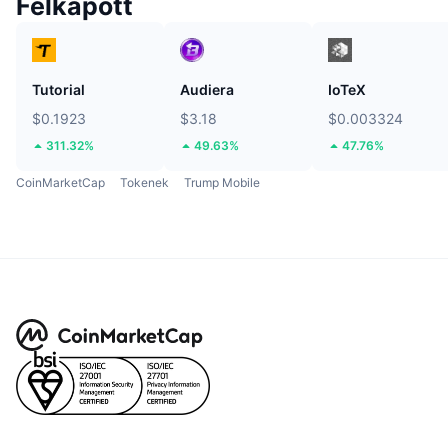
Felkapott
Tutorial
Audiera
IoTeX
$0.1923
$3.18
$0.003324
311.32%
49.63%
47.76%
CoinMarketCap
Tokenek
Trump Mobile