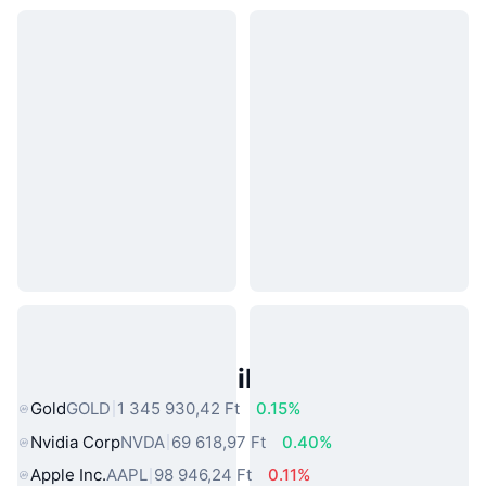
Népszerű Való Világbeli Eszközök
Gold
GOLD
1 345 930,42 Ft
0.15%
Nvidia Corp
NVDA
69 618,97 Ft
0.40%
Apple Inc.
AAPL
98 946,24 Ft
0.11%