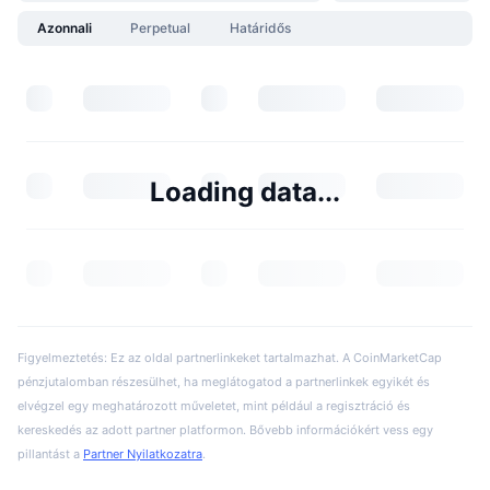
Azonnali
Perpetual
Határidős
Loading data...
Figyelmeztetés: Ez az oldal partnerlinkeket tartalmazhat. A CoinMarketCap
pénzjutalomban részesülhet, ha meglátogatod a partnerlinkek egyikét és
elvégzel egy meghatározott műveletet, mint például a regisztráció és
kereskedés az adott partner platformon. Bővebb információkért vess egy
pillantást a
Partner Nyilatkozatra
.