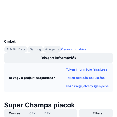
3.5
Közeledő értékesítések
Értékelés (CertiK)
Finanszírozási díjak
Tanulj & Keress
basescan.org
Explorers
Naptár
Wallets
UCID
34126
ICO Naptár
Címkék
AI & Big Data
Gaming
AI Agents
Összes mutatása
Esemény naptár
Bővebb információk
Token információ frissítése
Token feloldás beküldése
Te vagy a projekt tulajdonosa?
Közösségi jelvény igénylése
Super Champs piacok
Összes
CEX
DEX
Filters