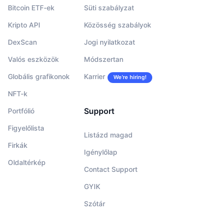
Bitcoin ETF-ek
Süti szabályzat
Kripto API
Közösség szabályok
DexScan
Jogi nyilatkozat
Valós eszközök
Módszertan
Globális grafikonok
Karrier
We’re hiring!
NFT-k
Support
Portfólió
Figyelőlista
Listázd magad
Firkák
Igénylőlap
Oldaltérkép
Contact Support
GYIK
Szótár