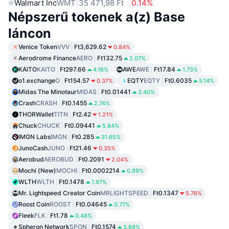
Walmart Inc
WMT
35 471,98 Ft
0.14%
Népszerű tokenek a(z) Base
láncon
Venice Token
VVV
Ft3,629.62
0.84%
Aerodrome Finance
AERO
Ft132.75
2.07%
KAITO
KAITO
Ft297.66
AWE
AWE
Ft17.84
4.16%
1.73%
o1.exchange
O
Ft154.57
EQTY
EQTY
Ft0.6035
0.37%
5.14%
Midas The Minotaur
MIDAS
Ft0.01441
3.40%
Crash
CRASH
Ft0.1455
2.74%
THORWallet
TITN
Ft2.42
1.21%
Chuck
CHUCK
Ft0.09441
5.84%
IMGN Labs
IMGN
Ft0.285
31.65%
JunoCash
JUNO
Ft21.46
0.35%
Aerobud
AEROBUD
Ft0.2091
2.04%
Mochi (New)
MOCHI
Ft0.0002214
0.89%
WLTH
WLTH
Ft0.1478
1.97%
Mr. Lightspeed Creator Coin
MRLIGHTSPEED
Ft0.1347
5.76%
Roost Coin
ROOST
Ft0.04645
0.77%
Fleek
FLK
Ft1.78
0.48%
Spheron Network
SPON
Ft0.1574
3.69%