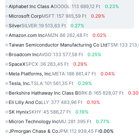
Alphabet Inc Class A
GOOGL
113 689,12 Ft
0.23%
Microsoft Corp
MSFT
157 985,59 Ft
0.29%
Silver
SILVER
19 513,63 Ft
0.27%
Amazon.com Inc
AMZN
86 262,48 Ft
0.02%
Taiwan Semiconductor Manufacturing Co Ltd
TSM
133 213,
Broadcom Inc
AVGO
133 577,58 Ft
0.25%
SpaceX
SPCX
36 283,45 Ft
0.29%
Meta Platforms, Inc.
META
186 861,47 Ft
0.04%
Tesla, Inc.
TSLA
101 561,35 Ft
0.29%
Berkshire Hathaway Inc Class B
BRK.B
165 828,07 Ft
0.3
Eli Lilly And Co
LLY
377 483,96 Ft
0.10%
SK Hynix
SKHY
45 586,27 Ft
0.19%
Micron Technology Inc
MU
281 395 Ft
0.77%
JPmorgan Chase & Co
JPM
112 939,45 Ft
0.00%