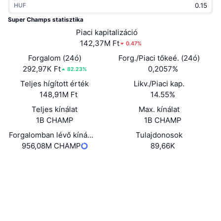
HUF
Felkapott
Kripto ETF-ek
Tanulj
CMC MCP
Super Champs statisztika
Új
Piaci kapitalizáció
Bitcoin ETF-ek
x402
Hírek
142,37M Ft
0.47%
Kripto
Ethereum ETF-ek
Forgalom (24ó)
Forg./Piaci tőkeé. (24ó)
Academy
292,97K Ft
0,2057%
82.23%
Politika
Teljes hígított érték
Likv./Piaci kap.
Technikai elemzés
Kutatás
148,91M Ft
14.55%
Sportok
Teljes kínálat
Max. kínálat
RSI
Videók
1B CHAMP
1B CHAMP
Pénzügy
MACD
Forgalomban lévő kínálat
Tulajdonosok
Szótár
956,08M CHAMP
89,66K
Technológia
Website
Whitepaper
Származékos termékek
Kampányok
Webhely
NFT
Áttekintés
Airdropok
Közösségi
Összefoglaló NFT statisztikák
0x4aF1...6fE8fc
Szerződések
Likvidálások
Gyémánt jutalmak