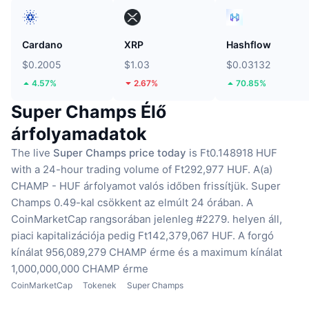
Cardano
XRP
Hashflow
$0.2005
$1.03
$0.03132
4.57%
2.67%
70.85%
Super Champs Élő
árfolyamadatok
The live
Super Champs price today
is Ft0.148918 HUF
with a 24-hour trading volume of Ft292,977 HUF.
A(a)
CHAMP - HUF árfolyamot valós időben frissítjük.
Super
Champs 0.49-kal csökkent az elmúlt 24 órában.
A
CoinMarketCap rangsorában jelenleg #2279. helyen áll,
piaci kapitalizációja pedig Ft142,379,067 HUF.
A forgó
kínálat 956,089,279 CHAMP érme
és a maximum kínálat
1,000,000,000 CHAMP érme
CoinMarketCap
Tokenek
Super Champs