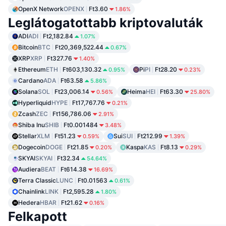
OpenX Network
OPENX
Ft3.60
1.86%
Leglátogatottabb kriptovaluták
ADI
ADI
Ft2,182.84
1.07%
Bitcoin
BTC
Ft20,369,522.44
0.67%
XRP
XRP
Ft327.76
1.40%
Ethereum
ETH
Ft603,130.32
Pi
PI
Ft28.20
0.95%
0.23%
Cardano
ADA
Ft63.58
5.86%
Solana
SOL
Ft23,006.14
Heima
HEI
Ft63.30
0.56%
25.80%
Hyperliquid
HYPE
Ft17,767.76
0.21%
Zcash
ZEC
Ft156,786.06
2.91%
Shiba Inu
SHIB
Ft0.001484
3.48%
Stellar
XLM
Ft51.23
Sui
SUI
Ft212.99
0.59%
1.39%
Dogecoin
DOGE
Ft21.85
Kaspa
KAS
Ft8.13
0.20%
0.29%
SKYAI
SKYAI
Ft32.34
54.64%
Audiera
BEAT
Ft614.38
16.69%
Terra Classic
LUNC
Ft0.01563
0.61%
Chainlink
LINK
Ft2,595.28
1.80%
Hedera
HBAR
Ft21.62
0.16%
Felkapott