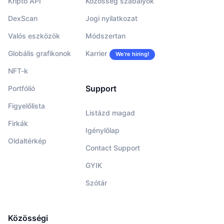
Kripto API
Közösség szabályok
DexScan
Jogi nyilatkozat
Valós eszközök
Módszertan
Globális grafikonok
Karrier
We’re hiring!
NFT-k
Support
Portfólió
Figyelőlista
Listázd magad
Firkák
Igénylőlap
Oldaltérkép
Contact Support
GYIK
Szótár
Közösségi