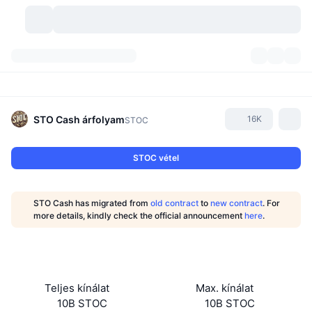
Kriptopénzek
Irányítópultok
Kriptopénzek
DexScan
Piacok
Rangsor
STO Cash
árfolyam
16K
STOC
Jelzések
Tőzsdék
Kategóriák
New
Piacáttekintés
STOC vétel
Felkapott
Közösség
Történelmi pillanatképek
Azonnali piac
Centralizált tőzsdék
STO Cash has migrated from
old contract
to
new contract
. For
Új
Hírfolyam
API
Token feloldások
Kriptovaluták száma
more details, kindly check the official announcement
here
.
Azonnali
Emelkedők
Témák
Hozamok
Termékek
Bitcoin kincstárak
Származékos termékek
API
Mém felfedező
Élő
Valós eszközök
BNB kincstárak
Termékek
Kripto API
Teljes kínálat
Max. kínálat
Decentralizált tőzsdék
10B STOC
10B STOC