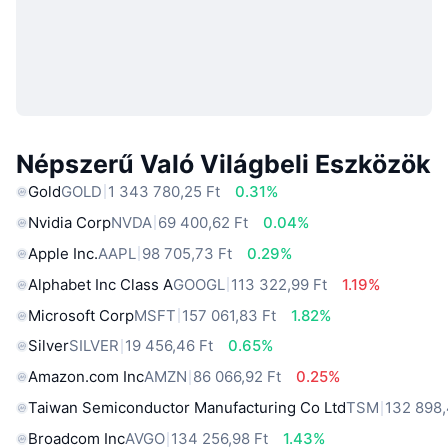
Népszerű Való Világbeli Eszközök
Gold
GOLD
1 343 780,25 Ft
0.31%
Nvidia Corp
NVDA
69 400,62 Ft
0.04%
Apple Inc.
AAPL
98 705,73 Ft
0.29%
Alphabet Inc Class A
GOOGL
113 322,99 Ft
1.19%
Microsoft Corp
MSFT
157 061,83 Ft
1.82%
Silver
SILVER
19 456,46 Ft
0.65%
Amazon.com Inc
AMZN
86 066,92 Ft
0.25%
Taiwan Semiconductor Manufacturing Co Ltd
TSM
132 898,
Broadcom Inc
AVGO
134 256,98 Ft
1.43%