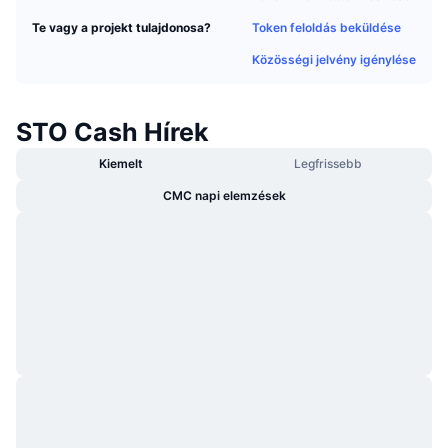
Felkapott
Kripto ETF-ek
Token feloldás beküldése
Te vagy a projekt tulajdonosa?
Tanulj
CMC MCP
Közösségi jelvény igénylése
Új
Bitcoin ETF-ek
x402
Hírek
Kripto
Ethereum ETF-ek
STO Cash Hírek
Academy
Politika
Kiemelt
Legfrissebb
Technikai elemzés
Kutatás
CMC napi elemzések
Sportok
RSI
Videók
Pénzügy
MACD
Szótár
Technológia
Származékos termékek
Kampányok
NFT
Áttekintés
Airdropok
Összefoglaló NFT statisztikák
Likvidálások
Gyémánt jutalmak