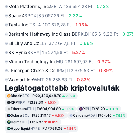
Meta Platforms, Inc.
META
186 554,28 Ft
0.13%
SpaceX
SPCX
35 057,26 Ft
2.32%
Tesla, Inc.
TSLA
100 676,28 Ft
1.06%
Berkshire Hathaway Inc Class B
BRK.B
165 615,23 Ft
0.87
Eli Lilly And Co
LLY
372 647,8 Ft
0.66%
SK Hynix
SKHY
45 274,58 Ft
5.27%
Micron Technology Inc
MU
281 597,07 Ft
0.37%
JPmorgan Chase & Co
JPM
112 675,53 Ft
0.89%
Walmart Inc
WMT
35 256,63 Ft
0.83%
Leglátogatottabb kriptovaluták
Bitcoin
BTC
Ft20,436,048.79
0.96%
XRP
XRP
Ft329.39
1.63%
Ethereum
ETH
Ft604,994.89
Pi
PI
Ft28.20
1.09%
3.37%
Solana
SOL
Ft23,119.17
Cardano
ADA
Ft64.46
0.83%
7.82%
Heima
HEI
Ft66.85
10.85%
Hyperliquid
HYPE
Ft17,766.06
1.86%