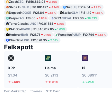
Zcash
ZEC
Ft156,863.08
3.56%
Shiba Inu
SHIB
Ft0.001477
Sui
SUI
Ft214.54
4.14%
1.23%
Dogecoin
DOGE
Ft21.84
Stellar
XLM
Ft51.49
0.65%
1.88%
Kaspa
KAS
Ft8.06
SKYAI
SKYAI
Ft27.06
1.83%
38.53%
Terra Classic
LUNC
Ft0.01544
1.70%
PAX Gold
PAXG
Ft1,340,617.85
1.03%
Hedera
HBAR
Ft21.71
Pump.fun
PUMP
Ft0.744
0.10%
2.65%
Chainlink
LINK
Ft2,628.35
2.09%
Felkapott
XRP
Heima
Pi
$1.04
$0.2113
$0.08911
2.68%
11.81%
2.25%
CoinMarketCap
Tokenek
STO Cash