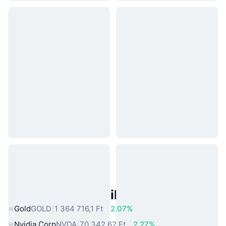
Népszerű Való Világbeli Eszközök
Gold
GOLD
1 364 716,1 Ft
2.07%
Nvidia Corp
NVDA
70 342,62 Ft
2.27%