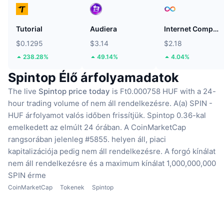
Tutorial
Audiera
Internet Computer
$0.1295
$3.14
$2.18
238.28%
49.14%
4.04%
Spintop Élő árfolyamadatok
The live
Spintop price today
is Ft0.000758 HUF with a 24-
hour trading volume of nem áll rendelkezésre.
A(a) SPIN -
HUF árfolyamot valós időben frissítjük.
Spintop 0.36-kal
emelkedett az elmúlt 24 órában.
A CoinMarketCap
rangsorában jelenleg #5855. helyen áll, piaci
kapitalizációja pedig nem áll rendelkezésre.
A forgó kínálat
nem áll rendelkezésre
és a maximum kínálat 1,000,000,000
SPIN érme
CoinMarketCap
Tokenek
Spintop