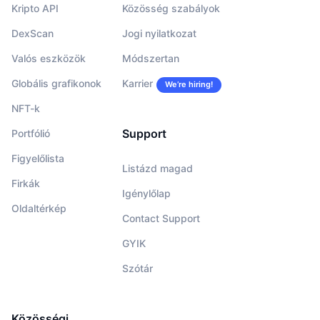
Kripto API
Közösség szabályok
DexScan
Jogi nyilatkozat
Valós eszközök
Módszertan
Globális grafikonok
Karrier
We’re hiring!
NFT-k
Support
Portfólió
Figyelőlista
Listázd magad
Firkák
Igénylőlap
Oldaltérkép
Contact Support
GYIK
Szótár
Közösségi