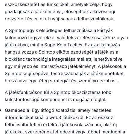
eszközkészletet és funkciókat, amelyek célja, hogy
gazdagítsák a játékélményt, elősegítsék a közösségi
részvételt és értéket nyújtsanak a felhasználóiknak.
A Spintop egyik elsődleges felhasználása a kártyák
különböző fegyverekkel való felszerelése csatákhoz olyan
játékokban, mint a SuperKola Tactics. Ez az alkalmazás
hangsúlyozza a Spintop elkötelezettségét a játék és a
blokklánc technológia integrálása mellett, lehetővé téve
egy mélyebb és interaktívabb játékélményt. A játékosok a
Spintop segítségével testreszabhatják a játékmenetüket,
hozzáadva egy réteg stratégiát és személyre szabást.
A játékfunkciókon túl a Spintop ökoszisztéma több
kulcsfontosságú komponenst is magában foglal:
Gamepedia
: Egy átfogó adatbázis, amely részletes
információkat kínál a web3 játékokról. Ez az eszköz
felbecsülhetetlen értékű a játékosok számára, akik új
játékokat szeretnének felfedezni vagy többet megtudni a