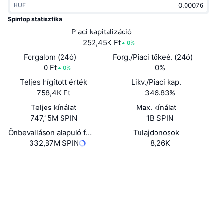
HUF
Felkapott
Kripto ETF-ek
Tanulj
CMC MCP
Spintop statisztika
Új
Piaci kapitalizáció
Bitcoin ETF-ek
x402
Hírek
252,45K Ft
0%
Kripto
Ethereum ETF-ek
Forgalom (24ó)
Forg./Piaci tőkeé. (24ó)
Academy
0 Ft
0%
0%
Politika
Teljes hígított érték
Likv./Piaci kap.
Technikai elemzés
Kutatás
758,4K Ft
346.83%
Sportok
Teljes kínálat
Max. kínálat
RSI
Videók
747,15M SPIN
1B SPIN
Pénzügy
MACD
Önbevalláson alapuló forgalomban lévő kínálat
Tulajdonosok
Szótár
332,87M SPIN
8,26K
Technológia
Webhely
Website
Whitepaper
Származékos termékek
Kampányok
NFT
Közösségi
Áttekintés
Airdropok
Szerződések
Összefoglaló NFT statisztikák
0x6AA2...110A67
Likvidálások
3.6
Gyémánt jutalmak
Értékelés (CertiK)