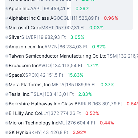
Apple Inc.
AAPL
98 456,41 Ft
0.29%
Alphabet Inc Class A
GOOGL
111 526,89 Ft
0.96%
Microsoft Corp
MSFT
157 007,31 Ft
0.03%
Silver
SILVER
19 982,93 Ft
3.05%
Amazon.com Inc
AMZN
86 234,03 Ft
0.82%
Taiwan Semiconductor Manufacturing Co Ltd
TSM
132 216,
Broadcom Inc
AVGO
134 113,54 Ft
1.71%
SpaceX
SPCX
42 151,5 Ft
15.83%
Meta Platforms, Inc.
META
185 989,95 Ft
0.37%
Tesla, Inc.
TSLA
103 413,01 Ft
2.83%
Berkshire Hathaway Inc Class B
BRK.B
163 891,79 Ft
0.54
Eli Lilly And Co
LLY
372 774,26 Ft
0.52%
Micron Technology Inc
MU
276 604,4 Ft
0.44%
SK Hynix
SKHY
43 426,8 Ft
3.92%