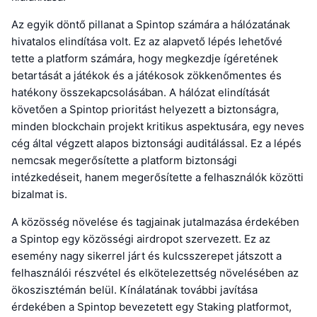
Az egyik döntő pillanat a Spintop számára a hálózatának
hivatalos elindítása volt. Ez az alapvető lépés lehetővé
tette a platform számára, hogy megkezdje ígéretének
betartását a játékok és a játékosok zökkenőmentes és
hatékony összekapcsolásában. A hálózat elindítását
követően a Spintop prioritást helyezett a biztonságra,
minden blockchain projekt kritikus aspektusára, egy neves
cég által végzett alapos biztonsági auditálással. Ez a lépés
nemcsak megerősítette a platform biztonsági
intézkedéseit, hanem megerősítette a felhasználók közötti
bizalmat is.
A közösség növelése és tagjainak jutalmazása érdekében
a Spintop egy közösségi airdropot szervezett. Ez az
esemény nagy sikerrel járt és kulcsszerepet játszott a
felhasználói részvétel és elkötelezettség növelésében az
ökoszisztémán belül. Kínálatának további javítása
érdekében a Spintop bevezetett egy Staking platformot,