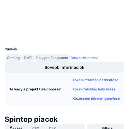
Audits
Közeledő értékesítések
Finanszírozási díjak
Tanulj & Keress
bscscan.com
Explorers
Naptár
Wallets
UCID
ICO Naptár
14843
Címkék
Esemény naptár
Gaming
DeFi
Polygon Ecosystem
Összes mutatása
Bővebb információk
Token információ frissítése
Token feloldás beküldése
Te vagy a projekt tulajdonosa?
Közösségi jelvény igénylése
Spintop piacok
Összes
CEX
DEX
Filters