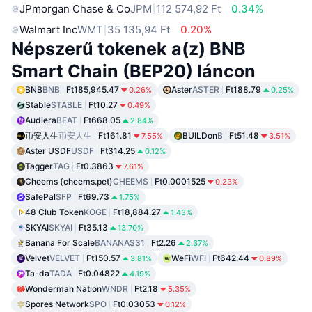
JPmorgan Chase & Co
JPM
112 574,92 Ft
0.34%
Walmart Inc
WMT
35 135,94 Ft
0.20%
Népszerű tokenek a(z) BNB
Smart Chain (BEP20) láncon
BNB
BNB
Ft185,945.47
Aster
ASTER
Ft188.79
0.26%
0.25%
Stable
STABLE
Ft10.27
0.49%
Audiera
BEAT
Ft668.05
2.84%
币安人生
币安人生
Ft161.81
BUILDon
B
Ft51.48
7.55%
3.51%
Aster USDF
USDF
Ft314.25
0.12%
Tagger
TAG
Ft0.3863
7.61%
Cheems (cheems.pet)
CHEEMS
Ft0.0001525
0.23%
SafePal
SFP
Ft69.73
1.75%
48 Club Token
KOGE
Ft18,884.27
1.43%
SKYAI
SKYAI
Ft35.13
13.70%
Banana For Scale
BANANAS31
Ft2.26
2.37%
Velvet
VELVET
Ft150.57
WeFi
WFI
Ft642.44
3.81%
0.89%
Ta-da
TADA
Ft0.04822
4.19%
Wonderman Nation
WNDR
Ft2.18
5.35%
Spores Network
SPO
Ft0.03053
0.12%