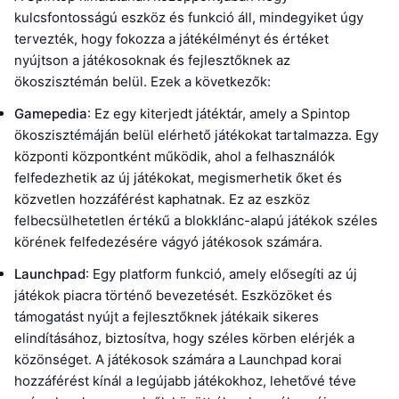
kulcsfontosságú eszköz és funkció áll, mindegyiket úgy
tervezték, hogy fokozza a játékélményt és értéket
nyújtson a játékosoknak és fejlesztőknek az
ökoszisztémán belül. Ezek a következők:
Gamepedia
: Ez egy kiterjedt játéktár, amely a Spintop
ökoszisztémáján belül elérhető játékokat tartalmazza. Egy
központi központként működik, ahol a felhasználók
felfedezhetik az új játékokat, megismerhetik őket és
közvetlen hozzáférést kaphatnak. Ez az eszköz
felbecsülhetetlen értékű a blokklánc-alapú játékok széles
körének felfedezésére vágyó játékosok számára.
Launchpad
: Egy platform funkció, amely elősegíti az új
játékok piacra történő bevezetését. Eszközöket és
támogatást nyújt a fejlesztőknek játékaik sikeres
elindításához, biztosítva, hogy széles körben elérjék a
közönséget. A játékosok számára a Launchpad korai
hozzáférést kínál a legújabb játékokhoz, lehetővé téve