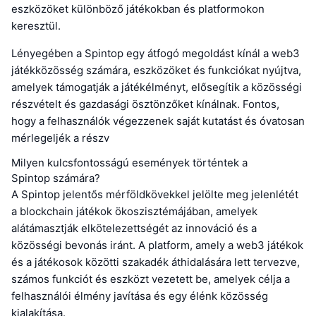
eszközöket különböző játékokban és platformokon
keresztül.
Lényegében a Spintop egy átfogó megoldást kínál a web3
játékközösség számára, eszközöket és funkciókat nyújtva,
amelyek támogatják a játékélményt, elősegítik a közösségi
részvételt és gazdasági ösztönzőket kínálnak. Fontos,
hogy a felhasználók végezzenek saját kutatást és óvatosan
mérlegeljék a részv
Milyen kulcsfontosságú események történtek a
Spintop számára?
A Spintop jelentős mérföldkövekkel jelölte meg jelenlétét
a blockchain játékok ökoszisztémájában, amelyek
alátámasztják elkötelezettségét az innováció és a
közösségi bevonás iránt. A platform, amely a web3 játékok
és a játékosok közötti szakadék áthidalására lett tervezve,
számos funkciót és eszközt vezetett be, amelyek célja a
felhasználói élmény javítása és egy élénk közösség
kialakítása.