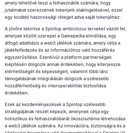
amely lehetővé teszi a felhasználók számára, hogy
jutalmakat szerezzenek tokenjeik stakingelésével, ezzel
egy további hasznossági réteget adva saját tokenjéhez.
A jövőre tekintve a Spintop ambiciózus terveket vázolt fel,
amelyek között szerepel a Gamepedia elindítása, egy
átfogó adatbázis a web3 játékok számára, amely célja a
játékfelfedezés és az információhoz való hozzáférés
egyszerűsítése. Ezenkívül a platform partnerségek
kiépítésén dolgozik annak érdekében, hogy kiterjessze
elérhetőségét és képességeit, valamint több lánc
támogatásának integrálásán dolgozik a szélesebb
hozzáférhetőség és interoperabilitás biztosítása
érdekében.
Ezek az kezdeményezések a Spintop szélesebb
stratégiájának részét képezik, amelynek célja egy
holisztikus és felhasználóbarát ökoszisztéma létrehozása
a web3 játékok számára. Az innovációra, biztonságra és a
közösségi bevonásra való összpontosítással a Spintop jól