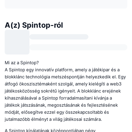
A(z) Spintop-ról
Mi az a Spintop?
A Spintop egy innovatív platform, amely a játékipar és a
blokklánc technológia metszéspontján helyezkedik el. Egy
átfogó ökoszisztémaként szolgál, amely kielégíti a web3
játékosközösség sokrétű igényeit. A blokklánc erejének
kihasználásával a Spintop forradalmasítani kívánja a
játékok játszásának, megosztásának és fejlesztésének
módját, elősegítve ezzel egy összekapcsoltabb és
jutalmazóbb élményt a világ játékosai számára.
A Spintop kínálatának középpontjában négy