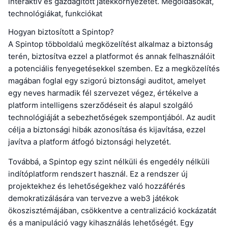
interaktív és gazdagított játékkörnyezetet. Megoldásokat,
technológiákat, funkciókat
Hogyan biztosított a Spintop?
A Spintop többoldalú megközelítést alkalmaz a biztonság
terén, biztosítva ezzel a platformot és annak felhasználóit
a potenciális fenyegetésekkel szemben. Ez a megközelítés
magában foglal egy szigorú biztonsági auditot, amelyet
egy neves harmadik fél szervezet végez, értékelve a
platform intelligens szerződéseit és alapul szolgáló
technológiáját a sebezhetőségek szempontjából. Az audit
célja a biztonsági hibák azonosítása és kijavítása, ezzel
javítva a platform átfogó biztonsági helyzetét.
Továbbá, a Spintop egy szint nélküli és engedély nélküli
indítóplatform rendszert használ. Ez a rendszer új
projektekhez és lehetőségekhez való hozzáférés
demokratizálására van tervezve a web3 játékok
ökoszisztémájában, csökkentve a centralizáció kockázatát
és a manipuláció vagy kihasználás lehetőségét. Egy