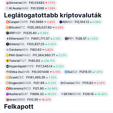
Sinverse
SIN
Ft0.03482
7.77%
AI Avatar
AIAV
Ft0.5398
1.59%
Leglátogatottabb kriptovaluták
Casper
CSPR
Ft0.5986
ADI
ADI
Ft2,164.12
3.83%
0.06%
Bitcoin
BTC
Ft20,365,037.60
0.04%
XRP
XRP
Ft325.40
0.56%
Ethereum
ETH
Ft601,711.07
Pi
PI
Ft28.57
0.18%
1.25%
Solana
SOL
Ft23,827.23
2.65%
Cardano
ADA
Ft62.62
0.82%
PAX Gold
PAXG
Ft1,364,960.77
0.27%
Tutorial
TUT
Ft40.83
239.71%
Hyperliquid
HYPE
Ft17,345.14
2.12%
Shiba Inu
SHIB
Ft0.001448
Sui
SUI
Ft216.51
0.72%
1.81%
Zcash
ZEC
Ft161,495.29
1.55%
Dogecoin
DOGE
Ft21.99
Cronos
CRO
Ft15.62
0.22%
3.22%
Biconomy
BICO
Ft21.90
24.96%
Audiera
BEAT
Ft986.32
SKYAI
SKYAI
Ft39.16
49.12%
10.42%
siren
SIREN
Ft10.59
16.47%
Felkapott