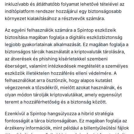
inkluzívabb és átláthatóbb folyamat lehetővé tételével az
indítóplatform rendszer hozzájárul egy biztonságosabb
környezet kialakításához a résztvevők számára.
Az egyéni felhasználók számára a Spintop eszközeik
biztosítása magában foglalja a digitális eszközbiztonság
legjobb gyakorlatainak alkalmazását. Ez magában foglalja a
biztonságos tárcák használatát a kriptovaluták tárolására,
az átverések és phishing kísérletekkel szembeni
éberséget, valamint intézkedések megtételét a személyes
eszközök illetéktelen hozzáférés elleni védelmére. A
felhasználókat arra ösztönzik, hogy alapos kutatást
végezzenek a tőzsdékről, mielőtt azokat használnák, és
olyan módon tárolják kriptovalutáikat, amely egyensúlyt
teremt a hozzáférhetőség és a biztonság között.
Ezenkívül a Spintop hangsúlyozza a hibrid stratégia
fontosságát a tárca biztonságában. Ez magában foglalja az
érzékeny információk, mint például a billentyűleütési fájlok