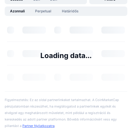
Azonnali
Perpetual
Határidős
Loading data...
Figyelmeztetés: Ez az oldal partnerlinkeket tartalmazhat. A CoinMarketCap
pénzjutalomban részesülhet, ha meglátogatod a partnerlinkek egyikét és
elvégzel egy meghatározott műveletet, mint például a regisztráció és
kereskedés az adott partner platformon. Bővebb információkért vess egy
pillantást a
Partner Nyilatkozatra
.