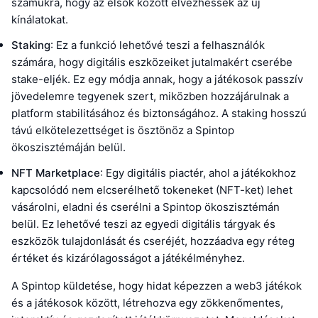
számukra, hogy az elsők között élvezhessék az új
kínálatokat.
Staking
: Ez a funkció lehetővé teszi a felhasználók
számára, hogy digitális eszközeiket jutalmakért cserébe
stake-eljék. Ez egy módja annak, hogy a játékosok passzív
jövedelemre tegyenek szert, miközben hozzájárulnak a
platform stabilitásához és biztonságához. A staking hosszú
távú elkötelezettséget is ösztönöz a Spintop
ökoszisztémáján belül.
NFT Marketplace
: Egy digitális piactér, ahol a játékokhoz
kapcsolódó nem elcserélhető tokeneket (NFT-ket) lehet
vásárolni, eladni és cserélni a Spintop ökoszisztémán
belül. Ez lehetővé teszi az egyedi digitális tárgyak és
eszközök tulajdonlását és cseréjét, hozzáadva egy réteg
értéket és kizárólagosságot a játékélményhez.
A Spintop küldetése, hogy hidat képezzen a web3 játékok
és a játékosok között, létrehozva egy zökkenőmentes,