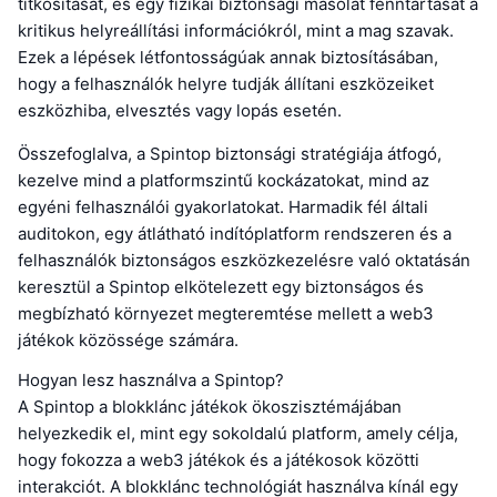
titkosítását, és egy fizikai biztonsági másolat fenntartását a
kritikus helyreállítási információkról, mint a mag szavak.
Ezek a lépések létfontosságúak annak biztosításában,
hogy a felhasználók helyre tudják állítani eszközeiket
eszközhiba, elvesztés vagy lopás esetén.
Összefoglalva, a Spintop biztonsági stratégiája átfogó,
kezelve mind a platformszintű kockázatokat, mind az
egyéni felhasználói gyakorlatokat. Harmadik fél általi
auditokon, egy átlátható indítóplatform rendszeren és a
felhasználók biztonságos eszközkezelésre való oktatásán
keresztül a Spintop elkötelezett egy biztonságos és
megbízható környezet megteremtése mellett a web3
játékok közössége számára.
Hogyan lesz használva a Spintop?
A Spintop a blokklánc játékok ökoszisztémájában
helyezkedik el, mint egy sokoldalú platform, amely célja,
hogy fokozza a web3 játékok és a játékosok közötti
interakciót. A blokklánc technológiát használva kínál egy