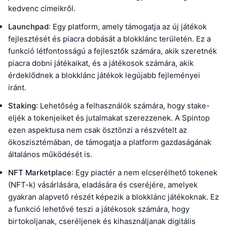
kedvenc címeikről.
Launchpad
: Egy platform, amely támogatja az új játékok
fejlesztését és piacra dobását a blokklánc területén. Ez a
funkció létfontosságú a fejlesztők számára, akik szeretnék
piacra dobni játékaikat, és a játékosok számára, akik
érdeklődnek a blokklánc játékok legújabb fejleményei
iránt.
Staking
: Lehetőség a felhasználók számára, hogy stake-
eljék a tokenjeiket és jutalmakat szerezzenek. A Spintop
ezen aspektusa nem csak ösztönzi a részvételt az
ökoszisztémában, de támogatja a platform gazdaságának
általános működését is.
NFT Marketplace
: Egy piactér a nem elcserélhető tokenek
(NFT-k) vásárlására, eladására és cseréjére, amelyek
gyakran alapvető részét képezik a blokklánc játékoknak. Ez
a funkció lehetővé teszi a játékosok számára, hogy
birtokoljanak, cseréljenek és kihasználjanak digitális