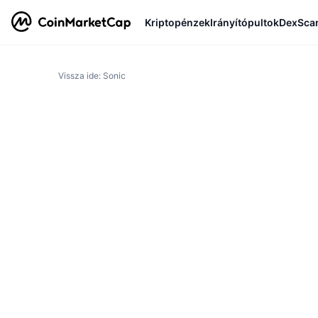
Kriptopénzek
Irányítópultok
DexSca
Vissza ide: Sonic