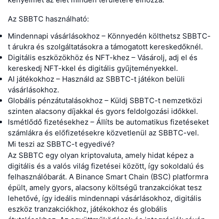
Az SBBTC használható:
Mindennapi vásárlásokhoz – Könnyedén költhetsz SBBTC-
t árukra és szolgáltatásokra a támogatott kereskedőknél.
Digitális eszközökhöz és NFT-khez – Vásárolj, adj el és
kereskedj NFT-kkel és digitális gyűjteményekkel.
AI játékokhoz – Használd az SBBTC-t játékon belüli
vásárlásokhoz.
Globális pénzátutalásokhoz – Küldj SBBTC-t nemzetközi
szinten alacsony díjakkal és gyors feldolgozási időkkel.
Ismétlődő fizetésekhez – Állíts be automatikus fizetéseket
számlákra és előfizetésekre közvetlenül az SBBTC-vel.
Mi teszi az SBBTC-t egyedivé?
Az SBBTC egy olyan kriptovaluta, amely hidat képez a
digitális és a valós világ fizetései között, így sokoldalú és
felhasználóbarát. A Binance Smart Chain (BSC) platformra
épült, amely gyors, alacsony költségű tranzakciókat tesz
lehetővé, így ideális mindennapi vásárlásokhoz, digitális
eszköz tranzakciókhoz, játékokhoz és globális