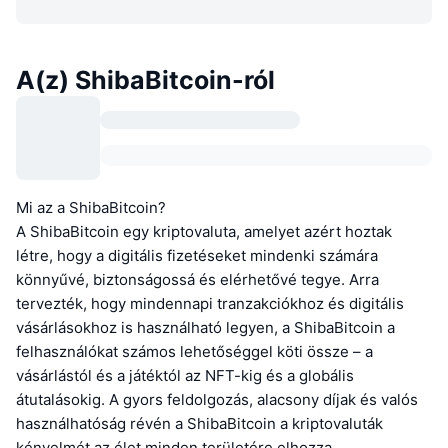
A(z) ShibaBitcoin-ról
Mi az a ShibaBitcoin?
A ShibaBitcoin egy kriptovaluta, amelyet azért hoztak
létre, hogy a digitális fizetéseket mindenki számára
könnyűvé, biztonságossá és elérhetővé tegye. Arra
tervezték, hogy mindennapi tranzakciókhoz és digitális
vásárlásokhoz is használható legyen, a ShibaBitcoin a
felhasználókat számos lehetőséggel köti össze – a
vásárlástól és a játéktól az NFT-kig és a globális
átutalásokig. A gyors feldolgozás, alacsony díjak és valós
használhatóság révén a ShibaBitcoin a kriptovaluták
kényelmét az élet minden területére elhozza.