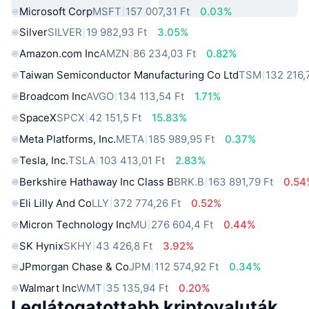
Microsoft Corp
MSFT
157 007,31 Ft
0.03%
Silver
SILVER
19 982,93 Ft
3.05%
Amazon.com Inc
AMZN
86 234,03 Ft
0.82%
Taiwan Semiconductor Manufacturing Co Ltd
TSM
132 216,
Broadcom Inc
AVGO
134 113,54 Ft
1.71%
SpaceX
SPCX
42 151,5 Ft
15.83%
Meta Platforms, Inc.
META
185 989,95 Ft
0.37%
Tesla, Inc.
TSLA
103 413,01 Ft
2.83%
Berkshire Hathaway Inc Class B
BRK.B
163 891,79 Ft
0.54
Eli Lilly And Co
LLY
372 774,26 Ft
0.52%
Micron Technology Inc
MU
276 604,4 Ft
0.44%
SK Hynix
SKHY
43 426,8 Ft
3.92%
JPmorgan Chase & Co
JPM
112 574,92 Ft
0.34%
Walmart Inc
WMT
35 135,94 Ft
0.20%
Leglátogatottabb kriptovaluták