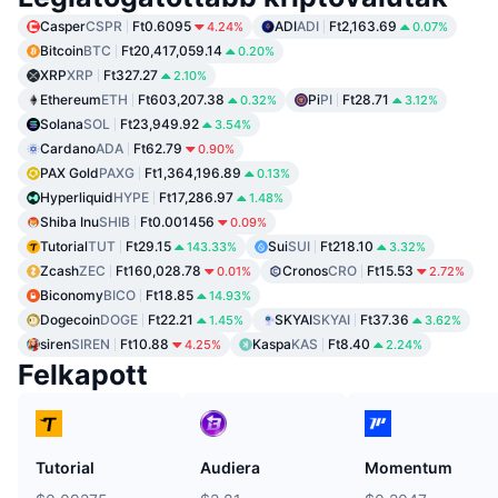
Casper
CSPR
Ft0.6095
ADI
ADI
Ft2,163.69
4.24%
0.07%
Bitcoin
BTC
Ft20,417,059.14
0.20%
XRP
XRP
Ft327.27
2.10%
Ethereum
ETH
Ft603,207.38
Pi
PI
Ft28.71
0.32%
3.12%
Solana
SOL
Ft23,949.92
3.54%
Cardano
ADA
Ft62.79
0.90%
PAX Gold
PAXG
Ft1,364,196.89
0.13%
Hyperliquid
HYPE
Ft17,286.97
1.48%
Shiba Inu
SHIB
Ft0.001456
0.09%
Tutorial
TUT
Ft29.15
Sui
SUI
Ft218.10
143.33%
3.32%
Zcash
ZEC
Ft160,028.78
Cronos
CRO
Ft15.53
0.01%
2.72%
Biconomy
BICO
Ft18.85
14.93%
Dogecoin
DOGE
Ft22.21
SKYAI
SKYAI
Ft37.36
1.45%
3.62%
siren
SIREN
Ft10.88
Kaspa
KAS
Ft8.40
4.25%
2.24%
Felkapott
Tutorial
Audiera
Momentum