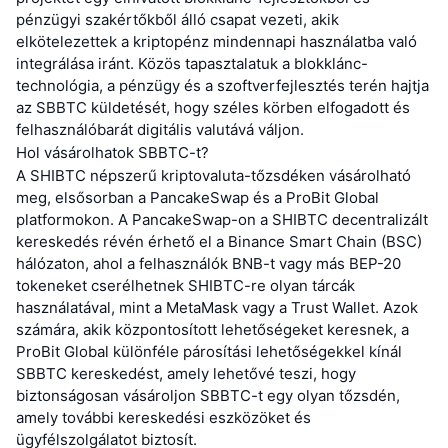
pénzügyi szakértőkből álló csapat vezeti, akik
elkötelezettek a kriptopénz mindennapi használatba való
integrálása iránt. Közös tapasztalatuk a blokklánc-
technológia, a pénzügy és a szoftverfejlesztés terén hajtja
az SBBTC küldetését, hogy széles körben elfogadott és
felhasználóbarát digitális valutává váljon.
Hol vásárolhatok SBBTC-t?
A SHIBTC népszerű kriptovaluta-tőzsdéken vásárolható
meg, elsősorban a PancakeSwap és a ProBit Global
platformokon. A PancakeSwap-on a SHIBTC decentralizált
kereskedés révén érhető el a Binance Smart Chain (BSC)
hálózaton, ahol a felhasználók BNB-t vagy más BEP-20
tokeneket cserélhetnek SHIBTC-re olyan tárcák
használatával, mint a MetaMask vagy a Trust Wallet. Azok
számára, akik központosított lehetőségeket keresnek, a
ProBit Global különféle párosítási lehetőségekkel kínál
SBBTC kereskedést, amely lehetővé teszi, hogy
biztonságosan vásároljon SBBTC-t egy olyan tőzsdén,
amely további kereskedési eszközöket és
ügyfélszolgálatot biztosít.