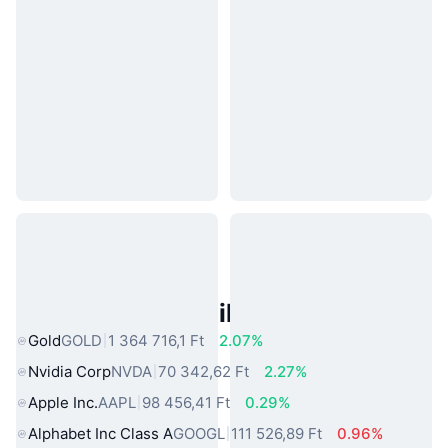
Népszerű Való Világbeli Eszközök
Gold
GOLD
1 364 716,1 Ft
2.07%
Nvidia Corp
NVDA
70 342,62 Ft
2.27%
Apple Inc.
AAPL
98 456,41 Ft
0.29%
Alphabet Inc Class A
GOOGL
111 526,89 Ft
0.96%