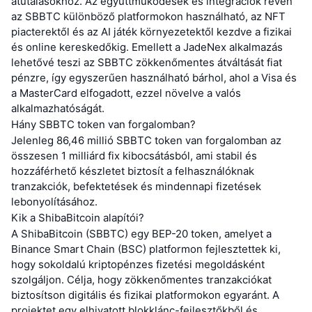
átutalásokhoz. Az együttműködések és integrációk révén
az SBBTC különböző platformokon használható, az NFT
piacterektől és az AI játék környezetektől kezdve a fizikai
és online kereskedőkig. Emellett a JadeNex alkalmazás
lehetővé teszi az SBBTC zökkenőmentes átváltását fiat
pénzre, így egyszerűen használható bárhol, ahol a Visa és
a MasterCard elfogadott, ezzel növelve a valós
alkalmazhatóságát.
Hány SBBTC token van forgalomban?
Jelenleg 86,46 millió SBBTC token van forgalomban az
összesen 1 milliárd fix kibocsátásból, ami stabil és
hozzáférhető készletet biztosít a felhasználóknak
tranzakciók, befektetések és mindennapi fizetések
lebonyolításához.
Kik a ShibaBitcoin alapítói?
A ShibaBitcoin (SBBTC) egy BEP-20 token, amelyet a
Binance Smart Chain (BSC) platformon fejlesztettek ki,
hogy sokoldalú kriptopénzes fizetési megoldásként
szolgáljon. Célja, hogy zökkenőmentes tranzakciókat
biztosítson digitális és fizikai platformokon egyaránt. A
projektet egy elhivatott blokklánc-fejlesztőkből és