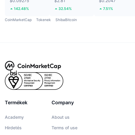
$0.09275
$2.81
$0.2047
142.48%
32.54%
7.51%
CoinMarketCap
Tokenek
ShibaBitcoin
Termékek
Company
Academy
About us
Hirdetés
Terms of use