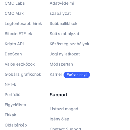
CMC Labs
Adatvédelmi
CMC Max
szabályzat
Legfontosabb hírek
Sütibeállítások
Bitcoin ETF-ek
Süti szabályzat
Kripto API
Közösség szabályok
DexScan
Jogi nyilatkozat
Valós eszközök
Módszertan
Globális grafikonok
Karrier
We’re hiring!
NFT-k
Support
Portfólió
Figyelőlista
Listázd magad
Firkák
Igénylőlap
Oldaltérkép
Contact Support