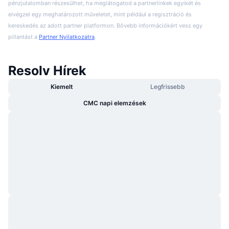
pénzjutalomban részesülhet, ha meglátogatod a partnerlinkek egyikét és
elvégzel egy meghatározott műveletet, mint például a regisztráció és
kereskedés az adott partner platformon. Bővebb információkért vess egy
pillantást a
Partner Nyilatkozatra
.
Resolv Hírek
Kiemelt
Legfrissebb
CMC napi elemzések