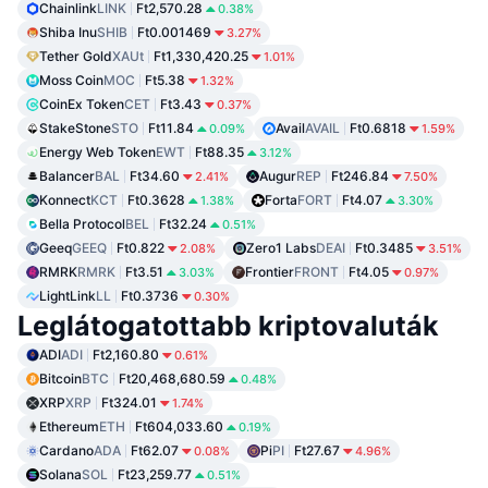
Chainlink
LINK
Ft2,570.28
0.38%
Shiba Inu
SHIB
Ft0.001469
3.27%
Tether Gold
XAUt
Ft1,330,420.25
1.01%
Moss Coin
MOC
Ft5.38
1.32%
CoinEx Token
CET
Ft3.43
0.37%
StakeStone
STO
Ft11.84
Avail
AVAIL
Ft0.6818
0.09%
1.59%
Energy Web Token
EWT
Ft88.35
3.12%
Balancer
BAL
Ft34.60
Augur
REP
Ft246.84
2.41%
7.50%
Konnect
KCT
Ft0.3628
Forta
FORT
Ft4.07
1.38%
3.30%
Bella Protocol
BEL
Ft32.24
0.51%
Geeq
GEEQ
Ft0.822
Zero1 Labs
DEAI
Ft0.3485
2.08%
3.51%
RMRK
RMRK
Ft3.51
Frontier
FRONT
Ft4.05
3.03%
0.97%
LightLink
LL
Ft0.3736
0.30%
Leglátogatottabb kriptovaluták
ADI
ADI
Ft2,160.80
0.61%
Bitcoin
BTC
Ft20,468,680.59
0.48%
XRP
XRP
Ft324.01
1.74%
Ethereum
ETH
Ft604,033.60
0.19%
Cardano
ADA
Ft62.07
Pi
PI
Ft27.67
0.08%
4.96%
Solana
SOL
Ft23,259.77
0.51%