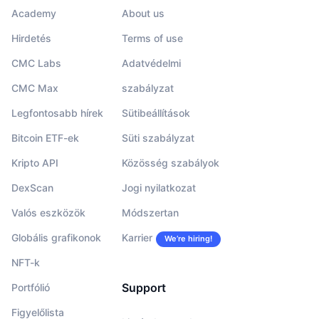
Academy
About us
Hirdetés
Terms of use
CMC Labs
Adatvédelmi
CMC Max
szabályzat
Legfontosabb hírek
Sütibeállítások
Bitcoin ETF-ek
Süti szabályzat
Kripto API
Közösség szabályok
DexScan
Jogi nyilatkozat
Valós eszközök
Módszertan
Globális grafikonok
Karrier
We’re hiring!
NFT-k
Support
Portfólió
Figyelőlista