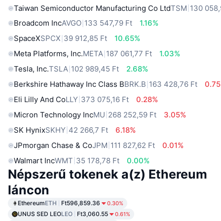
Taiwan Semiconductor Manufacturing Co Ltd
TSM
130 058,
Broadcom Inc
AVGO
133 547,79 Ft
1.16%
SpaceX
SPCX
39 912,85 Ft
10.65%
Meta Platforms, Inc.
META
187 061,77 Ft
1.03%
Tesla, Inc.
TSLA
102 989,45 Ft
2.68%
Berkshire Hathaway Inc Class B
BRK.B
163 428,76 Ft
0.7
Eli Lilly And Co
LLY
373 075,16 Ft
0.28%
Micron Technology Inc
MU
268 252,59 Ft
3.05%
SK Hynix
SKHY
42 266,7 Ft
6.18%
JPmorgan Chase & Co
JPM
111 827,62 Ft
0.01%
Walmart Inc
WMT
35 178,78 Ft
0.00%
Népszerű tokenek a(z) Ethereum
láncon
Ethereum
ETH
Ft596,859.36
0.30%
UNUS SED LEO
LEO
Ft3,060.55
0.61%