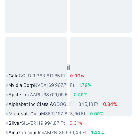
Népszerű Való Világbeli Eszközök
Gold
GOLD
1 363 611,85 Ft
0.09%
Nvidia Corp
NVDA
69 967,71 Ft
1.79%
Apple Inc.
AAPL
98 611,96 Ft
0.56%
Alphabet Inc Class A
GOOGL
111 345,18 Ft
0.84%
Microsoft Corp
MSFT
157 823,96 Ft
0.59%
Silver
SILVER
19 994,87 Ft
0.31%
Amazon.com Inc
AMZN
86 690,46 Ft
1.44%