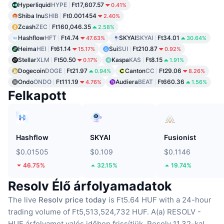
Hyperliquid
HYPE
Ft17,607.57
0.41%
Shiba Inu
SHIB
Ft0.001454
2.40%
Zcash
ZEC
Ft160,046.35
2.58%
Hashflow
HFT
Ft4.74
SKYAI
SKYAI
Ft34.01
47.63%
30.64%
Heima
HEI
Ft61.14
Sui
SUI
Ft210.87
15.17%
0.92%
Stellar
XLM
Ft50.50
Kaspa
KAS
Ft8.15
0.17%
1.91%
Dogecoin
DOGE
Ft21.97
Canton
CC
Ft29.06
0.94%
8.26%
Ondo
ONDO
Ft111.19
Audiera
BEAT
Ft660.36
4.76%
1.56%
Felkapott
Hashflow
SKYAI
Fusionist
$0.01505
$0.109
$0.1146
46.75%
32.15%
19.74%
Resolv Élő árfolyamadatok
The live
Resolv price today
is Ft5.64 HUF with a 24-hour
trading volume of Ft5,513,524,732 HUF.
A(a) RESOLV -
HUF árfolyamot valós időben frissítjük.
Resolv 11.32-kal