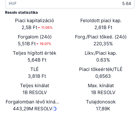
HUF
Felkapott
Kripto ETF-ek
Tanulj
CMC MCP
Resolv statisztika
Piaci kapitalizáció
Új
Feloldott piaci kap.
Bitcoin ETF-ek
x402
Hírek
2,5B Ft
2,61B Ft
11.05%
Kripto
Ethereum ETF-ek
Forgalom (24ó)
Forg./Piaci tőkeé. (24ó)
Academy
5,51B Ft
220,35%
19.07%
Politika
Teljes hígított érték
Likv./Piaci kap.
Technikai elemzés
Kutatás
5,64B Ft
0.63%
Sportok
TLÉ
Piaci tőkeérték/TLÉ
RSI
Videók
3,81B Ft
0,6563
Pénzügy
MACD
Teljes kínálat
Max. kínálat
Szótár
1B RESOLV
1B RESOLV
Technológia
Forgalomban lévő kínálat
Tulajdonosok
Származékos termékek
Kampányok
443,29M RESOLV
17,89K
NFT
Áttekintés
Airdropok
Website
Whitepaper
Webhely
Összefoglaló NFT statisztikák
Likvidálások
Gyémánt jutalmak