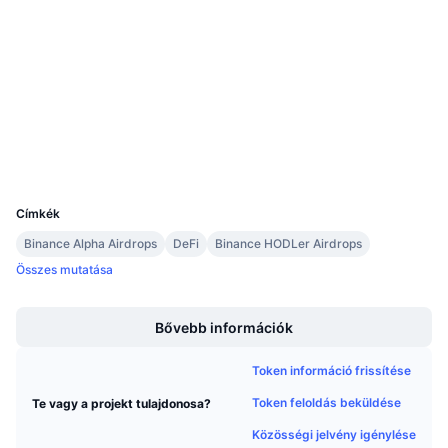
Közösségi
Közeledő értékesítések
Finanszírozási díjak
Tanulj & Keress
0x2593...f768A1
Szerződések
Naptár
etherscan.io
Explorers
ICO Naptár
Wallets
UCID
36713
Esemény naptár
Címkék
Binance Alpha Airdrops
DeFi
Binance HODLer Airdrops
Összes mutatása
Boost
Bővebb információk
Token információ frissítése
Token feloldás beküldése
Te vagy a projekt tulajdonosa?
Közösségi jelvény igénylése