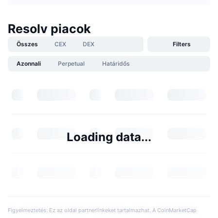
Resolv piacok
Összes
CEX
DEX
Filters
Azonnali
Perpetual
Határidős
Loading data...
Figyelmeztetés: Ez az oldal partnerlinkeket tartalmazhat. A CoinMarketCap