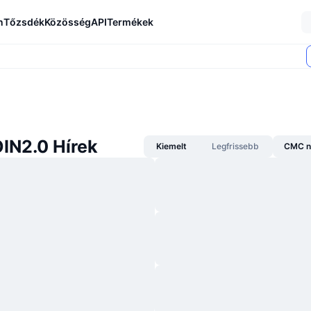
n
Tőzsdék
Közösség
API
Termékek
N2.0 Hírek
Kiemelt
Legfrissebb
CMC n