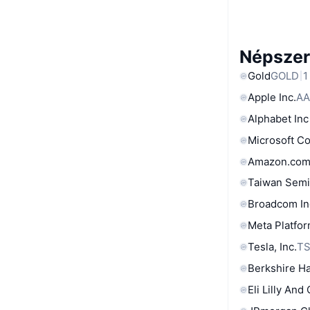
Népszer
Gold
GOLD
1
Apple Inc.
AA
Alphabet Inc
Microsoft C
Amazon.com
Taiwan Semi
Broadcom In
Meta Platfor
Tesla, Inc.
T
Berkshire Ha
Eli Lilly And