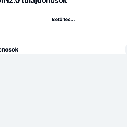
N2.0 tulajdonosok
Betöltés...
donosok