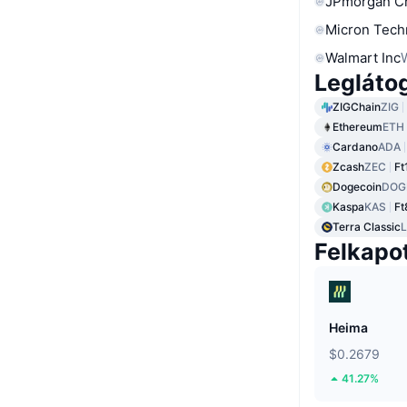
JPmorgan C
Micron Tech
Walmart Inc
Legláto
ZIGChain
ZIG
Ethereum
ETH
Cardano
ADA
Zcash
ZEC
Ft
Dogecoin
DOG
Kaspa
KAS
Ft
Terra Classic
Felkapo
Heima
$0.2679
41.27%