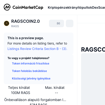
Kriptopénzek
Irányítópultok
DexSca
RAGSCOIN2.0
86
RAGS
This is a preview page.
For more details on listing tiers, refer to
RAGSCOI
Listings Review Criteria Section B - (3).
Te vagy a projekt tulajdonosa?
Token információ frissítése
Token feloldás beküldése
Közösségi jelvény igénylése
Teljes kínálat
Max. kínálat
100M RAGS
--
Önbevalláson alapuló forgalomban lévő kínálat
52M RAGS