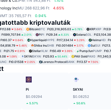
hase & Co
JPM
114 543,88 Ft
1.10%
nology Inc
MU
268 622,96 Ft
4.65%
WMT
35 765,57 Ft
0.94%
gatottabb kriptovaluták
Ft12.68
Bitcoin
BTC
Ft20,316,905.03
XRP
XRP
Ft33
3.64%
0.78%
Ft599,707.94
Pi
PI
Ft29.34
Solana
SOL
Ft23,104.38
2.01%
6.33%
Ft60.37
Hyperliquid
HYPE
Ft17,334.14
Heima
HEI
F
0.64%
3.29%
154,856.79
Shiba Inu
SHIB
Ft0.001484
Sui
SUI
Ft213
5.46%
3.17%
E
Ft21.75
Stellar
XLM
Ft50.49
Pump.fun
PUMP
Ft0.
0.91%
3.99%
8.08
SKYAI
SKYAI
Ft25.93
PAX Gold
PAXG
Ft1,340,
1.09%
50.44%
LUNC
Ft0.01538
Lorenzo Protocol
BANK
Ft13.57
2.05%
7.50%
tt
Pi
SKYAI
$0.09294
$0.08252
5.57%
50.6%