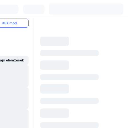
DEX mód
api elemzések