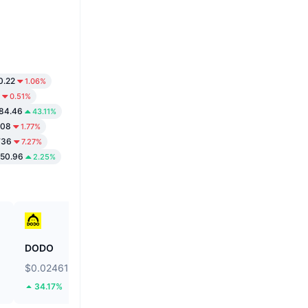
0.22
1.06%
0.51%
t84.46
43.11%
.08
1.77%
736
7.27%
550.96
2.25%
DODO
Cap
$0.02461
$0.03114
34.17%
4.19%