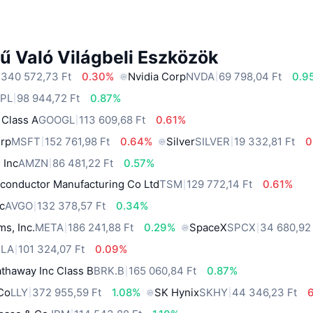
ű Való Világbeli Eszközök
 340 572,73 Ft
0.30%
Nvidia Corp
NVDA
69 798,04 Ft
0.9
PL
98 944,72 Ft
0.87%
 Class A
GOOGL
113 609,68 Ft
0.61%
orp
MSFT
152 761,98 Ft
0.64%
Silver
SILVER
19 332,81 Ft
0
 Inc
AMZN
86 481,22 Ft
0.57%
conductor Manufacturing Co Ltd
TSM
129 772,14 Ft
0.61%
c
AVGO
132 378,57 Ft
0.34%
ms, Inc.
META
186 241,88 Ft
0.29%
SpaceX
SPCX
34 680,92
SLA
101 324,07 Ft
0.09%
thaway Inc Class B
BRK.B
165 060,84 Ft
0.87%
 Co
LLY
372 955,59 Ft
1.08%
SK Hynix
SKHY
44 346,23 Ft