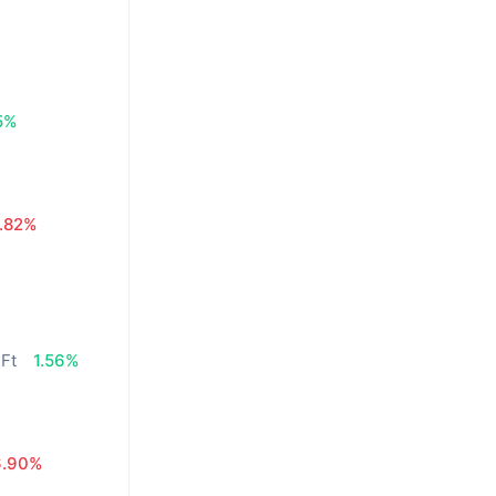
5%
.82%
 Ft
1.56%
6.90%