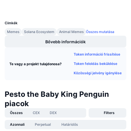
Wallets
Közeledő értékesítések
Finanszírozási díjak
Tanulj & Keress
UCID
33195
Címkék
Naptár
Memes
Solana Ecosystem
Animal Memes
Összes mutatása
ICO Naptár
Bővebb információk
Token információ frissítése
Esemény naptár
Token feloldás beküldése
Te vagy a projekt tulajdonosa?
Közösségi jelvény igénylése
Pesto the Baby King Penguin
piacok
Összes
CEX
DEX
Filters
Azonnali
Perpetual
Határidős