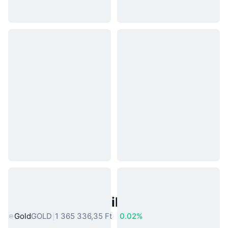
Népszerű Való Világbeli Eszközök
Gold
GOLD
1 365 336,35 Ft
0.02%