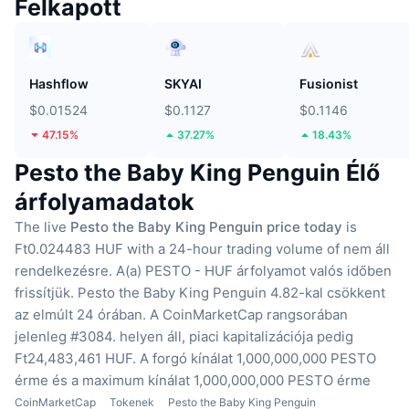
Felkapott
Hashflow
SKYAI
Fusionist
$0.01524
$0.1127
$0.1146
47.15%
37.27%
18.43%
Pesto the Baby King Penguin Élő
árfolyamadatok
The live
Pesto the Baby King Penguin price today
is
Ft0.024483 HUF with a 24-hour trading volume of nem áll
rendelkezésre.
A(a) PESTO - HUF árfolyamot valós időben
frissítjük.
Pesto the Baby King Penguin 4.82-kal csökkent
az elmúlt 24 órában.
A CoinMarketCap rangsorában
jelenleg #3084. helyen áll, piaci kapitalizációja pedig
Ft24,483,461 HUF.
A forgó kínálat 1,000,000,000 PESTO
érme
és a maximum kínálat 1,000,000,000 PESTO érme
CoinMarketCap
Tokenek
Pesto the Baby King Penguin