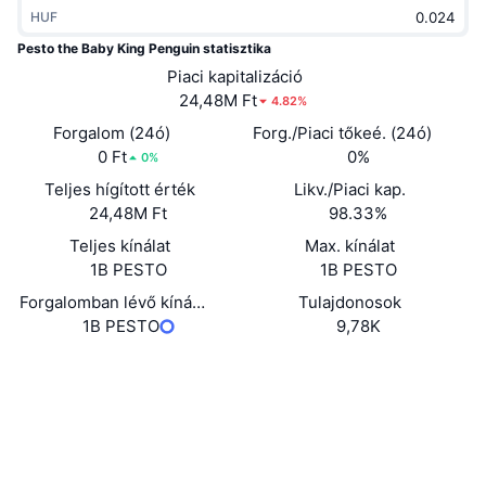
HUF
Felkapott
Kripto ETF-ek
Tanulj
CMC MCP
Pesto the Baby King Penguin statisztika
Új
Bitcoin ETF-ek
Piaci kapitalizáció
x402
Hírek
24,48M Ft
4.82%
Kripto
Ethereum ETF-ek
Forgalom (24ó)
Forg./Piaci tőkeé. (24ó)
Academy
0 Ft
0%
0%
Politika
Teljes hígított érték
Likv./Piaci kap.
Technikai elemzés
Kutatás
24,48M Ft
98.33%
Sportok
RSI
Videók
Teljes kínálat
Max. kínálat
1B PESTO
1B PESTO
Pénzügy
MACD
Szótár
Forgalomban lévő kínálat
Tulajdonosok
1B PESTO
9,78K
Technológia
Származékos termékek
Kampányok
Webhely
Website
Közösségi
NFT
Áttekintés
Airdropok
Szerződések
34a8AL...dmpump
Explorers
solscan.io
Összefoglaló NFT statisztikák
Likvidálások
Gyémánt jutalmak