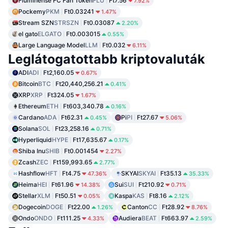
Fluminense FC Fan Token
FLU
Ft7.56
7.92%
Pockemy
PKM
Ft0.03241
1.47%
Stream SZN
STRSZN
Ft0.03087
2.20%
el gato
ELGATO
Ft0.003015
0.55%
Large Language Model
LLM
Ft0.032
6.11%
Leglátogatottabb kriptovaluták
ADI
ADI
Ft2,160.05
0.67%
Bitcoin
BTC
Ft20,440,256.21
0.41%
XRP
XRP
Ft324.05
1.67%
Ethereum
ETH
Ft603,340.78
0.16%
Cardano
ADA
Ft62.31
Pi
PI
Ft27.67
0.45%
5.06%
Solana
SOL
Ft23,258.16
0.71%
Hyperliquid
HYPE
Ft17,635.67
0.17%
Shiba Inu
SHIB
Ft0.001454
2.27%
Zcash
ZEC
Ft159,993.65
2.77%
Hashflow
HFT
Ft4.75
SKYAI
SKYAI
Ft35.13
47.36%
35.33%
Heima
HEI
Ft61.96
Sui
SUI
Ft210.92
14.38%
0.71%
Stellar
XLM
Ft50.51
Kaspa
KAS
Ft8.16
0.05%
2.12%
Dogecoin
DOGE
Ft22.00
Canton
CC
Ft28.92
1.26%
8.76%
Ondo
ONDO
Ft111.25
Audiera
BEAT
Ft663.97
4.33%
2.59%