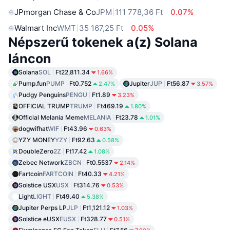
JPmorgan Chase & Co
JPM
111 778,36 Ft
0.07%
Walmart Inc
WMT
35 167,25 Ft
0.05%
Népszerű tokenek a(z) Solana
láncon
Solana
SOL
Ft22,811.34
1.66%
Pump.fun
PUMP
Ft0.752
Jupiter
JUP
Ft56.87
2.47%
3.57%
Pudgy Penguins
PENGU
Ft1.89
3.23%
OFFICIAL TRUMP
TRUMP
Ft469.19
1.80%
Official Melania Meme
MELANIA
Ft23.78
1.01%
dogwifhat
WIF
Ft43.96
0.63%
YZY MONEY
YZY
Ft92.63
0.58%
DoubleZero
2Z
Ft17.42
1.08%
Zebec Network
ZBCN
Ft0.5537
2.14%
Fartcoin
FARTCOIN
Ft40.33
4.21%
Solstice USX
USX
Ft314.76
0.53%
Light
LIGHT
Ft49.40
5.38%
Jupiter Perps LP
JLP
Ft1,121.12
1.03%
Solstice eUSX
EUSX
Ft328.77
0.51%