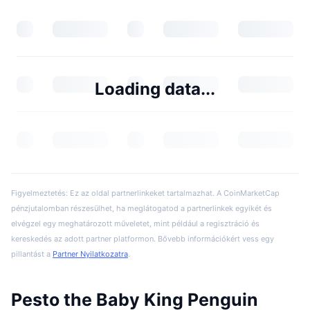
Loading data...
Figyelmeztetés: Ez az oldal partnerlinkeket tartalmazhat. A CoinMarketCap
pénzjutalomban részesülhet, ha meglátogatod a partnerlinkek egyikét és
elvégzel egy meghatározott műveletet, mint például a regisztráció és
kereskedés az adott partner platformon. Bővebb információkért vess egy
pillantást a
Partner Nyilatkozatra
.
Pesto the Baby King Penguin