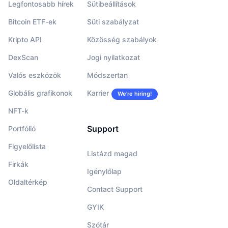
Legfontosabb hírek
Sütibeállítások
Bitcoin ETF-ek
Süti szabályzat
Kripto API
Közösség szabályok
DexScan
Jogi nyilatkozat
Valós eszközök
Módszertan
Globális grafikonok
Karrier
We’re hiring!
NFT-k
Support
Portfólió
Figyelőlista
Listázd magad
Firkák
Igénylőlap
Oldaltérkép
Contact Support
GYIK
Szótár