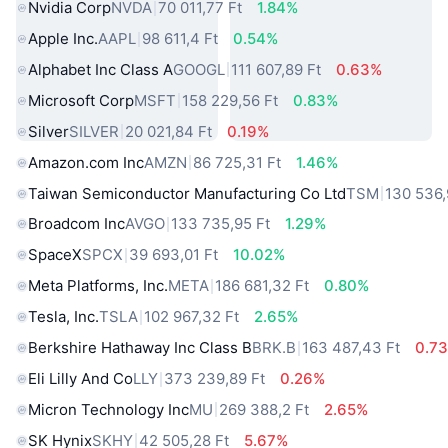
Nvidia Corp
NVDA
70 011,77 Ft
1.84%
Apple Inc.
AAPL
98 611,4 Ft
0.54%
Alphabet Inc Class A
GOOGL
111 607,89 Ft
0.63%
Microsoft Corp
MSFT
158 229,56 Ft
0.83%
Silver
SILVER
20 021,84 Ft
0.19%
Amazon.com Inc
AMZN
86 725,31 Ft
1.46%
Taiwan Semiconductor Manufacturing Co Ltd
TSM
130 536,
Broadcom Inc
AVGO
133 735,95 Ft
1.29%
SpaceX
SPCX
39 693,01 Ft
10.02%
Meta Platforms, Inc.
META
186 681,32 Ft
0.80%
Tesla, Inc.
TSLA
102 967,32 Ft
2.65%
Berkshire Hathaway Inc Class B
BRK.B
163 487,43 Ft
0.7
Eli Lilly And Co
LLY
373 239,89 Ft
0.26%
Micron Technology Inc
MU
269 388,2 Ft
2.65%
SK Hynix
SKHY
42 505,28 Ft
5.67%