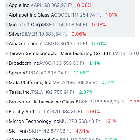
Apple Inc.
AAPL
98 062,93 Ft
0.08%
Alphabet Inc Class A
GOOGL
111 254,74 Ft
1.01%
Microsoft Corp
MSFT
156 908,54 Ft
0.08%
Silver
SILVER
19 883,84 Ft
0.06%
Amazon.com Inc
AMZN
86 130,51 Ft
0.70%
Taiwan Semiconductor Manufacturing Co Ltd
TSM
131 510,
Broadcom Inc
AVGO
133 590,63 Ft
1.11%
SpaceX
SPCX
40 635,04 Ft
12.56%
Meta Platforms, Inc.
META
185 566,25 Ft
0.14%
Tesla, Inc.
TSLA
102 755,91 Ft
2.37%
Berkshire Hathaway Inc Class B
BRK.B
163 552,98 Ft
0.7
Eli Lilly And Co
LLY
370 684,85 Ft
1.00%
Micron Technology Inc
MU
273 568,43 Ft
1.21%
SK Hynix
SKHY
42 877,08 Ft
4.91%