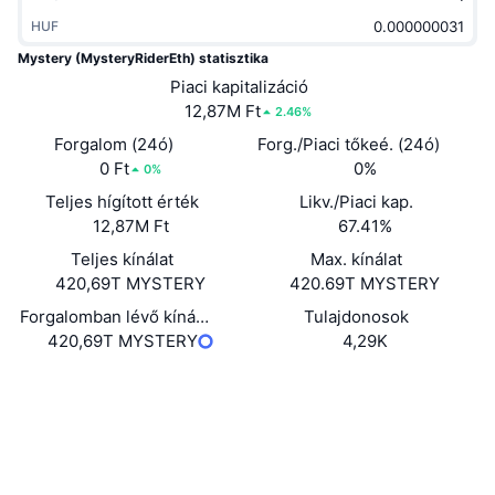
Felkapott
Kripto ETF-ek
HUF
Tanulj
CMC MCP
Mystery (MysteryRiderEth) statisztika
Új
Bitcoin ETF-ek
Piaci kapitalizáció
x402
Hírek
12,87M Ft
2.46%
Kripto
Ethereum ETF-ek
Forgalom (24ó)
Academy
Forg./Piaci tőkeé. (24ó)
0 Ft
0%
0%
Politika
Technikai elemzés
Kutatás
Teljes hígított érték
Likv./Piaci kap.
12,87M Ft
67.41%
Sportok
RSI
Videók
Teljes kínálat
Max. kínálat
420,69T MYSTERY
420.69T MYSTERY
Pénzügy
MACD
Szótár
Forgalomban lévő kínálat
Tulajdonosok
Technológia
420,69T MYSTERY
4,29K
Származékos termékek
Kampányok
Webhely
Website
NFT
Közösségi
Áttekintés
Airdropok
Szerződések
0x4554...69fc21
Összefoglaló NFT statisztikák
3.3
Értékelés (CertiK)
Likvidálások
Gyémánt jutalmak