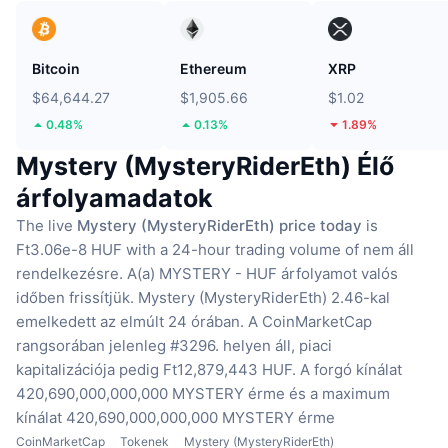
Bitcoin
Ethereum
XRP
$64,644.27
$1,905.66
$1.02
0.48%
0.13%
1.89%
Mystery (MysteryRiderEth) Élő
árfolyamadatok
The live
Mystery (MysteryRiderEth) price today
is
Ft3.06e-8 HUF with a 24-hour trading volume of nem áll
rendelkezésre.
A(a) MYSTERY - HUF árfolyamot valós
időben frissítjük.
Mystery (MysteryRiderEth) 2.46-kal
emelkedett az elmúlt 24 órában.
A CoinMarketCap
rangsorában jelenleg #3296. helyen áll, piaci
kapitalizációja pedig Ft12,879,443 HUF.
A forgó kínálat
420,690,000,000,000 MYSTERY érme
és a maximum
kínálat 420,690,000,000,000 MYSTERY érme
CoinMarketCap
Tokenek
Mystery (MysteryRiderEth)