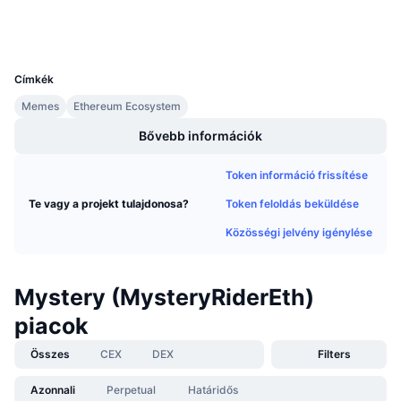
Explorers
etherscan.io
Közeledő értékesítések
Wallets
Finanszírozási díjak
Tanulj & Keress
UCID
39900
Címkék
Naptár
Memes
Ethereum Ecosystem
ICO Naptár
Bővebb információk
Esemény naptár
Token információ frissítése
Token feloldás beküldése
Te vagy a projekt tulajdonosa?
Közösségi jelvény igénylése
Mystery (MysteryRiderEth)
piacok
Összes
CEX
DEX
Filters
Azonnali
Perpetual
Határidős