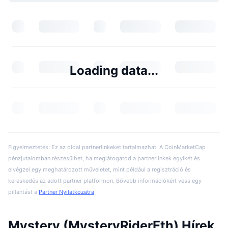
Loading data...
Figyelmeztetés: Ez az oldal partnerlinkeket tartalmazhat. A CoinMarketCap
pénzjutalomban részesülhet, ha meglátogatod a partnerlinkek egyikét és
elvégzel egy meghatározott műveletet, mint például a regisztráció és
kereskedés az adott partner platformon. Bővebb információkért vess egy
pillantást a
Partner Nyilatkozatra
.
Mystery (MysteryRiderEth) Hírek