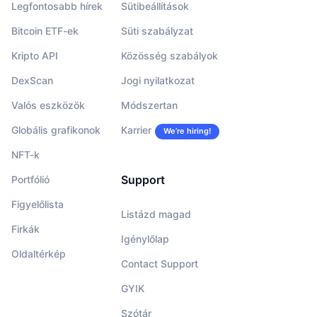
Legfontosabb hírek
Sütibeállítások
Bitcoin ETF-ek
Süti szabályzat
Kripto API
Közösség szabályok
DexScan
Jogi nyilatkozat
Valós eszközök
Módszertan
Globális grafikonok
Karrier
We’re hiring!
NFT-k
Support
Portfólió
Figyelőlista
Listázd magad
Firkák
Igénylőlap
Oldaltérkép
Contact Support
GYIK
Szótár