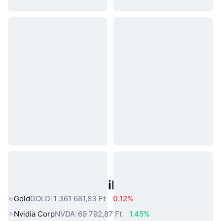
Népszerű Való Világbeli Eszközök
Gold
GOLD
1 361 681,83 Ft
0.12%
Nvidia Corp
NVDA
69 792,87 Ft
1.45%