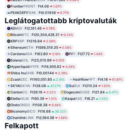
0.99%
Frontier
FRONT
Ft4.06
1.07%
PEAKDEFI
PEAK
Ft0.01936
0.77%
Leglátogatottabb kriptovaluták
ADI
ADI
Ft2,161.46
0.79%
Bitcoin
BTC
Ft20,304,428.31
0.24%
XRP
XRP
Ft318.84
2.59%
Ethereum
ETH
Ft598,519.35
0.58%
Cardano
ADA
Ft62.80
Pi
PI
Ft27.72
3.18%
1.44%
Solana
SOL
Ft23,010.99
0.10%
Hyperliquid
HYPE
Ft16,955.82
4.29%
Shiba Inu
SHIB
Ft0.00144
2.39%
Zcash
ZEC
Ft160,051.85
Hashflow
HFT
Ft4.16
2.18%
61.97%
SKYAI
SKYAI
Ft38.08
Sui
SUI
Ft210.24
37.27%
1.53%
Canton
CC
Ft29.19
Dogecoin
DOGE
Ft21.84
3.22%
0.47%
Stellar
XLM
Ft50.39
Kaspa
KAS
Ft8.21
1.31%
1.25%
Ondo
ONDO
Ft108.38
6.66%
Biconomy
BICO
Ft16.68
38.22%
Chainlink
LINK
Ft2,564.58
1.59%
Felkapott