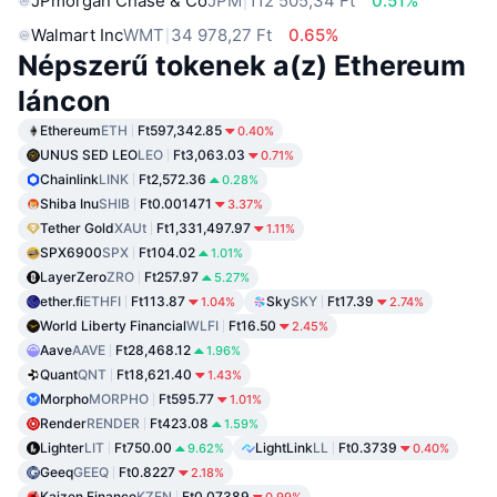
JPmorgan Chase & Co
JPM
112 505,34 Ft
0.51%
Walmart Inc
WMT
34 978,27 Ft
0.65%
Népszerű tokenek a(z) Ethereum
láncon
Ethereum
ETH
Ft597,342.85
0.40%
UNUS SED LEO
LEO
Ft3,063.03
0.71%
Chainlink
LINK
Ft2,572.36
0.28%
Shiba Inu
SHIB
Ft0.001471
3.37%
Tether Gold
XAUt
Ft1,331,497.97
1.11%
SPX6900
SPX
Ft104.02
1.01%
LayerZero
ZRO
Ft257.97
5.27%
ether.fi
ETHFI
Ft113.87
Sky
SKY
Ft17.39
1.04%
2.74%
World Liberty Financial
WLFI
Ft16.50
2.45%
Aave
AAVE
Ft28,468.12
1.96%
Quant
QNT
Ft18,621.40
1.43%
Morpho
MORPHO
Ft595.77
1.01%
Render
RENDER
Ft423.08
1.59%
Lighter
LIT
Ft750.00
LightLink
LL
Ft0.3739
9.62%
0.40%
Geeq
GEEQ
Ft0.8227
2.18%
Kaizen Finance
KZEN
Ft0.07389