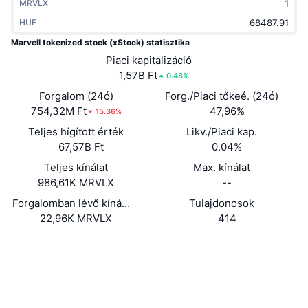
MRVLX
Felkapott
Kripto ETF-ek
Tanulj
CMC MCP
HUF
Marvell tokenized stock (xStock) statisztika
Új
Bitcoin ETF-ek
x402
Hírek
Piaci kapitalizáció
1,57B Ft
0.48%
Kripto
Ethereum ETF-ek
Academy
Forgalom (24ó)
Forg./Piaci tőkeé. (24ó)
754,32M Ft
Politika
47,96%
15.36%
Technikai elemzés
Kutatás
Teljes hígított érték
Likv./Piaci kap.
Sportok
67,57B Ft
0.04%
RSI
Videók
Teljes kínálat
Max. kínálat
Pénzügy
986,61K MRVLX
--
MACD
Szótár
Forgalomban lévő kínálat
Tulajdonosok
Technológia
22,96K MRVLX
414
Származékos termékek
Kampányok
Webhely
Website
NFT
Közösségi
Áttekintés
Airdropok
XsuxRG...RjVCJA
Összefoglaló NFT statisztikák
Szerződések
Likvidálások
Gyémánt jutalmak