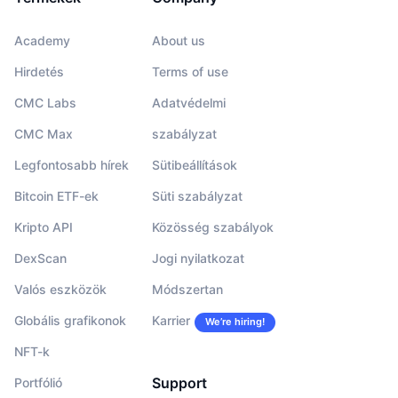
Academy
About us
Hirdetés
Terms of use
CMC Labs
Adatvédelmi
CMC Max
szabályzat
Legfontosabb hírek
Sütibeállítások
Bitcoin ETF-ek
Süti szabályzat
Kripto API
Közösség szabályok
DexScan
Jogi nyilatkozat
Valós eszközök
Módszertan
Globális grafikonok
Karrier
We’re hiring!
NFT-k
Support
Portfólió