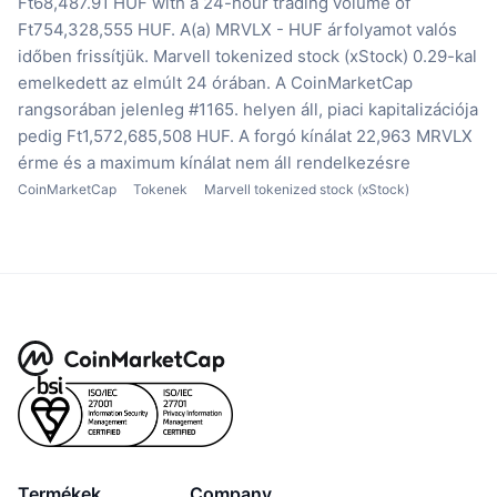
Ft68,487.91 HUF with a 24-hour trading volume of
Ft754,328,555 HUF.
A(a) MRVLX - HUF árfolyamot valós
időben frissítjük.
Marvell tokenized stock (xStock) 0.29-kal
emelkedett az elmúlt 24 órában.
A CoinMarketCap
rangsorában jelenleg #1165. helyen áll, piaci kapitalizációja
pedig Ft1,572,685,508 HUF.
A forgó kínálat 22,963 MRVLX
érme
és a maximum kínálat nem áll rendelkezésre
CoinMarketCap
Tokenek
Marvell tokenized stock (xStock)
Termékek
Company