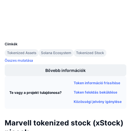
solscan.io
Közeledő értékesítések
Explorers
Finanszírozási díjak
Tanulj & Keress
Wallets
Naptár
UCID
37050
ICO Naptár
Címkék
Tokenized Assets
Solana Ecosystem
Tokenized Stock
Esemény naptár
Összes mutatása
Bővebb információk
Token információ frissítése
Token feloldás beküldése
Te vagy a projekt tulajdonosa?
Közösségi jelvény igénylése
Marvell tokenized stock (xStock)