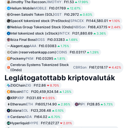
Jimothy The Raccoon
JIMOTHY
Ft1.53
17.99%
Helium Mobile
MOBILE
Ft0.01769
12.67%
Green Satoshi Token (SOL)
GST
Ft0.2972
0.63%
SpaceX tokenized stock (PreStocks)
SPACEX
Ft144,580.01
1.10%
Nebius Group Tokenized Stock (Ondo)
NBISon
Ft68,437.15
2.44%
Intel tokenized stock (xStock)
INTCX
Ft31,880.69
3.36%
Ibiza Final Boss
BOSS
Ft0.03283
1.69%
Aiagent.app
AAA
Ft0.03083
1.75%
Coin (reservebankapp.com)
COINS
Ft0.03117
1.29%
Pockemy
PKM
Ft0.03295
1.81%
Cerebras Systems Tokenized Stock
CBRSon
Ft67,018.17
4.42%
(Ondo)
Leglátogatottabb kriptovaluták
ZIGChain
ZIG
Ft12.86
8.70%
Bitcoin
BTC
Ft20,459,924.54
1.25%
XRP
XRP
Ft331.69
0.55%
Ethereum
ETH
Ft605,114.90
Pi
PI
Ft28.85
2.95%
5.73%
Solana
SOL
Ft23,208.48
0.10%
Cardano
ADA
Ft64.02
6.70%
Hyperliquid
HYPE
Ft17,627.27
2.01%