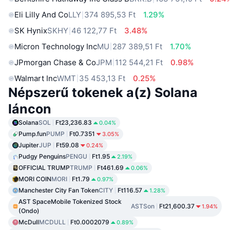
Eli Lilly And Co
LLY
374 895,53 Ft
1.29%
SK Hynix
SKHY
46 122,77 Ft
3.48%
Micron Technology Inc
MU
287 389,51 Ft
1.70%
JPmorgan Chase & Co
JPM
112 544,21 Ft
0.98%
Walmart Inc
WMT
35 453,13 Ft
0.25%
Népszerű tokenek a(z) Solana
láncon
Solana
SOL
Ft23,236.83
0.04%
Pump.fun
PUMP
Ft0.7351
3.05%
Jupiter
JUP
Ft59.08
0.24%
Pudgy Penguins
PENGU
Ft1.95
2.19%
OFFICIAL TRUMP
TRUMP
Ft461.69
0.06%
MORI COIN
MORI
Ft1.79
0.97%
Manchester City Fan Token
CITY
Ft116.57
1.28%
AST SpaceMobile Tokenized Stock
ASTSon
Ft21,600.37
1.94%
(Ondo)
McDull
MCDULL
Ft0.0002079
0.89%