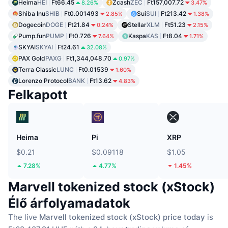
Heima
HEI
Ft66.45
Zcash
ZEC
Ft157,007.72
8.26%
3.47%
Shiba Inu
SHIB
Ft0.001493
Sui
SUI
Ft213.42
2.85%
1.38%
Dogecoin
DOGE
Ft21.84
Stellar
XLM
Ft51.23
0.24%
2.15%
Pump.fun
PUMP
Ft0.726
Kaspa
KAS
Ft8.04
7.64%
1.71%
SKYAI
SKYAI
Ft24.61
32.08%
PAX Gold
PAXG
Ft1,344,048.70
0.97%
Terra Classic
LUNC
Ft0.01539
1.60%
Lorenzo Protocol
BANK
Ft13.62
4.83%
Felkapott
Heima
Pi
XRP
$0.21
$0.09118
$1.05
7.28%
4.77%
1.45%
Marvell tokenized stock (xStock)
Élő árfolyamadatok
The live
Marvell tokenized stock (xStock) price today
is