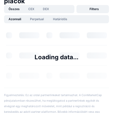
piacok
Összes
CEX
DEX
Filters
Azonnali
Perpetual
Határidős
Loading data...
Figyelmeztetés: Ez az oldal partnerlinkeket tartalmazhat. A CoinMarketCap
pénzjutalomban részesülhet, ha meglátogatod a partnerlinkek egyikét és
elvégzel egy meghatározott műveletet, mint például a regisztráció és
kereskedés az adott partner platformon. Bővebb információkért vess egy