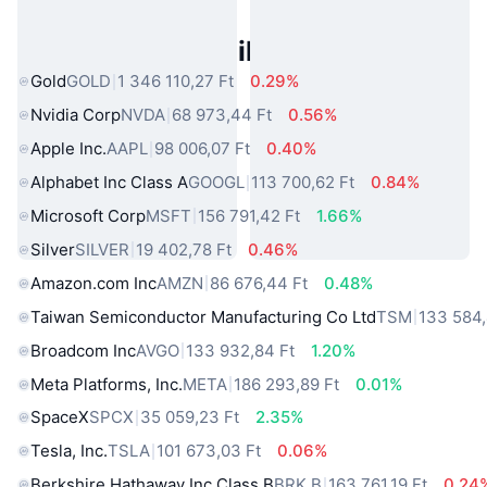
Népszerű Való Világbeli Eszközök
Gold
GOLD
1 346 110,27 Ft
0.29%
Nvidia Corp
NVDA
68 973,44 Ft
0.56%
Apple Inc.
AAPL
98 006,07 Ft
0.40%
Alphabet Inc Class A
GOOGL
113 700,62 Ft
0.84%
Microsoft Corp
MSFT
156 791,42 Ft
1.66%
Silver
SILVER
19 402,78 Ft
0.46%
Amazon.com Inc
AMZN
86 676,44 Ft
0.48%
Taiwan Semiconductor Manufacturing Co Ltd
TSM
133 584,
Broadcom Inc
AVGO
133 932,84 Ft
1.20%
Meta Platforms, Inc.
META
186 293,89 Ft
0.01%
SpaceX
SPCX
35 059,23 Ft
2.35%
Tesla, Inc.
TSLA
101 673,03 Ft
0.06%
Berkshire Hathaway Inc Class B
BRK.B
163 761,19 Ft
0.24