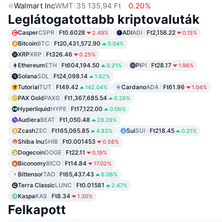
Walmart Inc
WMT
35 135,94 Ft
0.20%
Leglátogatottabb kriptovaluták
Casper
CSPR
Ft0.6028
ADI
ADI
Ft2,158.22
2.49%
0.15%
Bitcoin
BTC
Ft20,431,572.90
0.04%
XRP
XRP
Ft326.46
0.25%
Ethereum
ETH
Ft604,194.50
Pi
PI
Ft28.17
0.21%
1.96%
Solana
SOL
Ft24,098.14
1.62%
Tutorial
TUT
Ft49.42
Cardano
ADA
Ft61.96
142.04%
1.04%
PAX Gold
PAXG
Ft1,367,685.54
0.26%
Hyperliquid
HYPE
Ft17,122.00
0.06%
Audiera
BEAT
Ft1,050.48
28.26%
Zcash
ZEC
Ft165,065.85
Sui
SUI
Ft218.45
4.83%
0.21%
Shiba Inu
SHIB
Ft0.001453
0.58%
Dogecoin
DOGE
Ft22.11
0.19%
Biconomy
BICO
Ft14.84
17.02%
Bittensor
TAO
Ft65,437.43
6.06%
Terra Classic
LUNC
Ft0.01581
2.47%
Kaspa
KAS
Ft8.34
1.30%
Felkapott