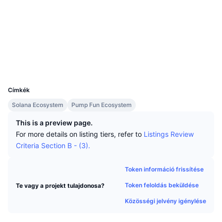
Legjobb kereskedők
Cikkek
Tőzsdei beáramlások/kiáramlások
DEX API
Váltó
Közösségi
Ranglisták
Azonnali
Szerződések
HJUfqX...5kpump
Hangulat
Vállalat
Hírlevél
Indikátorok
Felkapott
Explorers
solscan.io
Származékos termékek
Árazás
Wallets
CMC Launch
Közelgő
Félelem és kapzsiság index
UCID
Források
34637
CMC Labs
Nemrég hozzáadott
Altcoin szezon index
Címkék
CMC Max
Nyertesek és vesztesek
Piaciciklus-indikátorok
Solana Ecosystem
Pump Fun Ecosystem
Dokumentáció
This is a preview page.
Legfontosabb hírek
Leglátogatottabb
Bitcoin dominancia
For more details on listing tiers, refer to
Listings Review
GYIK
Criteria Section B - (3).
Telegram Bot
Közösségi hangulat
CoinMarketCap 20 index
AI integrációk
Token információ frissítése
Hirdetés
Láncrangsor
CoinMarketCap 100 index
Token feloldás beküldése
Te vagy a projekt tulajdonosa?
CMC Ügynöki Központ
Közösségi jelvény igénylése
Jóslási piacok
ETF-áramlások
Oldal widgetek
Készségek piactere