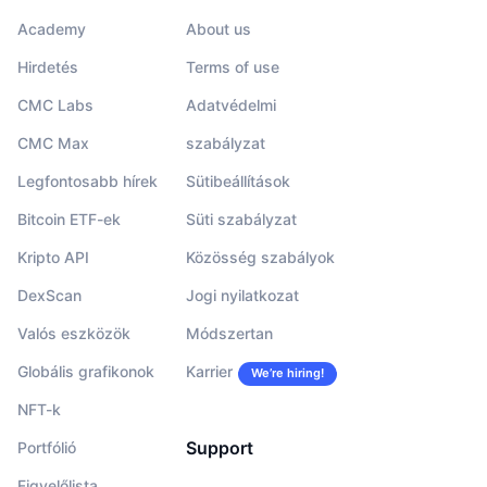
Academy
About us
Hirdetés
Terms of use
CMC Labs
Adatvédelmi
CMC Max
szabályzat
Legfontosabb hírek
Sütibeállítások
Bitcoin ETF-ek
Süti szabályzat
Kripto API
Közösség szabályok
DexScan
Jogi nyilatkozat
Valós eszközök
Módszertan
Globális grafikonok
Karrier
We’re hiring!
NFT-k
Support
Portfólió
Figyelőlista