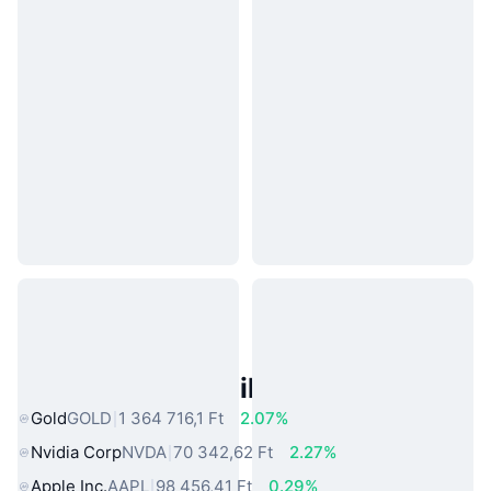
Népszerű Való Világbeli Eszközök
Gold
GOLD
1 364 716,1 Ft
2.07%
Nvidia Corp
NVDA
70 342,62 Ft
2.27%
Apple Inc.
AAPL
98 456,41 Ft
0.29%