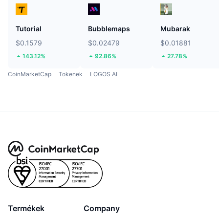
Tutorial
Bubblemaps
Mubarak
$0.1579
$0.02479
$0.01881
143.12%
92.86%
27.78%
CoinMarketCap
Tokenek
LOGOS AI
Termékek
Company