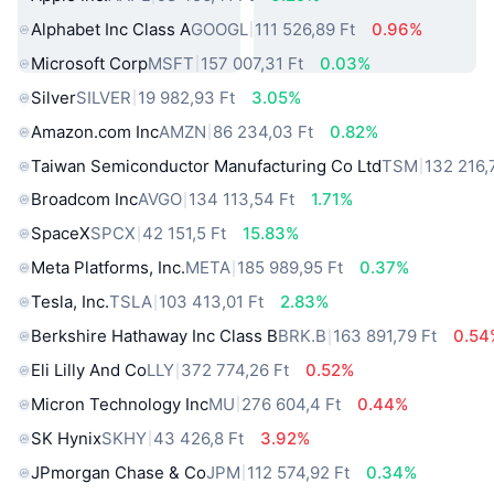
Alphabet Inc Class A
GOOGL
111 526,89 Ft
0.96%
Microsoft Corp
MSFT
157 007,31 Ft
0.03%
Silver
SILVER
19 982,93 Ft
3.05%
Amazon.com Inc
AMZN
86 234,03 Ft
0.82%
Taiwan Semiconductor Manufacturing Co Ltd
TSM
132 216,
Broadcom Inc
AVGO
134 113,54 Ft
1.71%
SpaceX
SPCX
42 151,5 Ft
15.83%
Meta Platforms, Inc.
META
185 989,95 Ft
0.37%
Tesla, Inc.
TSLA
103 413,01 Ft
2.83%
Berkshire Hathaway Inc Class B
BRK.B
163 891,79 Ft
0.54
Eli Lilly And Co
LLY
372 774,26 Ft
0.52%
Micron Technology Inc
MU
276 604,4 Ft
0.44%
SK Hynix
SKHY
43 426,8 Ft
3.92%
JPmorgan Chase & Co
JPM
112 574,92 Ft
0.34%