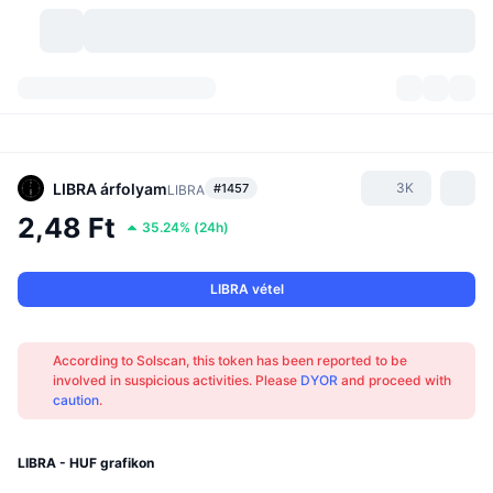
Kriptopénzek
Irányítópultok
Kriptopénzek
DexScan
Piacok
Rangsor
LIBRA
árfolyam
3K
#1457
LIBRA
2,48 Ft
35.24%
(
24h
)
Jelzések
Tőzsdék
Kategóriák
New
Piacáttekintés
Felkapott
Közösség
Történelmi pillanatképek
Azonnali piac
Centralizált tőzsdék
LIBRA vétel
Új
Hírfolyam
API
Token feloldások
Kriptovaluták száma
Azonnali
According to Solscan, this token has been reported to be
involved in suspicious activities. Please
DYOR
and proceed with
Emelkedők
Témák
Hozamok
Termékek
Bitcoin kincstárak
Származékos termékek
API
caution
.
Mém felfedező
Élő
Valós eszközök
BNB kincstárak
Termékek
Kripto API
Decentralizált tőzsdék
LIBRA - HUF grafikon