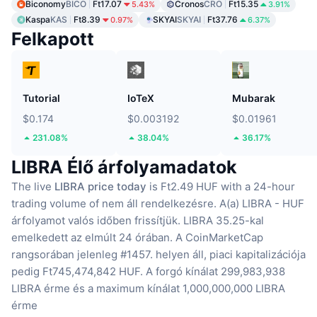
Biconomy
BICO
Ft17.07
Cronos
CRO
Ft15.35
5.43%
3.91%
Kaspa
KAS
Ft8.39
SKYAI
SKYAI
Ft37.76
0.97%
6.37%
Felkapott
Tutorial
IoTeX
Mubarak
$0.174
$0.003192
$0.01961
231.08%
38.04%
36.17%
LIBRA Élő árfolyamadatok
The live
LIBRA price today
is Ft2.49 HUF with a 24-hour
trading volume of nem áll rendelkezésre.
A(a) LIBRA - HUF
árfolyamot valós időben frissítjük.
LIBRA 35.25-kal
emelkedett az elmúlt 24 órában.
A CoinMarketCap
rangsorában jelenleg #1457. helyen áll, piaci kapitalizációja
pedig Ft745,474,842 HUF.
A forgó kínálat 299,983,938
LIBRA érme
és a maximum kínálat 1,000,000,000 LIBRA
érme