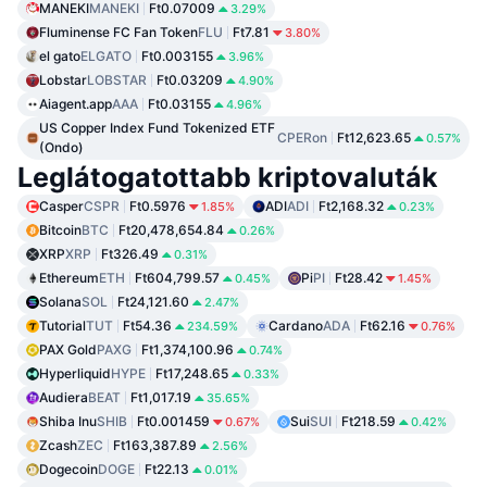
MANEKI
MANEKI
Ft0.07009
3.29%
Fluminense FC Fan Token
FLU
Ft7.81
3.80%
el gato
ELGATO
Ft0.003155
3.96%
Lobstar
LOBSTAR
Ft0.03209
4.90%
Aiagent.app
AAA
Ft0.03155
4.96%
US Copper Index Fund Tokenized ETF
CPERon
Ft12,623.65
0.57%
(Ondo)
Leglátogatottabb kriptovaluták
Casper
CSPR
Ft0.5976
ADI
ADI
Ft2,168.32
1.85%
0.23%
Bitcoin
BTC
Ft20,478,654.84
0.26%
XRP
XRP
Ft326.49
0.31%
Ethereum
ETH
Ft604,799.57
Pi
PI
Ft28.42
0.45%
1.45%
Solana
SOL
Ft24,121.60
2.47%
Tutorial
TUT
Ft54.36
Cardano
ADA
Ft62.16
234.59%
0.76%
PAX Gold
PAXG
Ft1,374,100.96
0.74%
Hyperliquid
HYPE
Ft17,248.65
0.33%
Audiera
BEAT
Ft1,017.19
35.65%
Shiba Inu
SHIB
Ft0.001459
Sui
SUI
Ft218.59
0.67%
0.42%
Zcash
ZEC
Ft163,387.89
2.56%
Dogecoin
DOGE
Ft22.13
0.01%