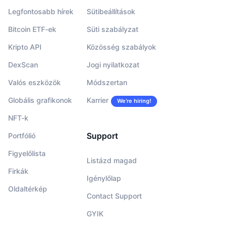
Legfontosabb hírek
Sütibeállítások
Bitcoin ETF-ek
Süti szabályzat
Kripto API
Közösség szabályok
DexScan
Jogi nyilatkozat
Valós eszközök
Módszertan
Globális grafikonok
Karrier
We’re hiring!
NFT-k
Support
Portfólió
Figyelőlista
Listázd magad
Firkák
Igénylőlap
Oldaltérkép
Contact Support
GYIK