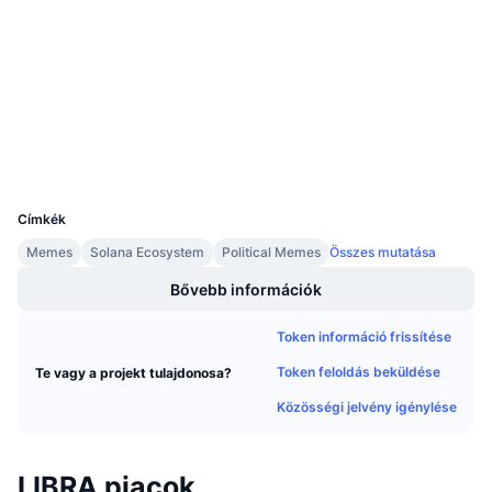
Közösségi
Közeledő értékesítések
Finanszírozási díjak
Tanulj & Keress
Szerződések
Bo9jh3...FAvUsU
1.7
Értékelés (CertiK)
Explorers
solscan.io
Naptár
Wallets
ICO Naptár
UCID
35767
Esemény naptár
Címkék
Memes
Solana Ecosystem
Political Memes
Összes mutatása
Bővebb információk
Token információ frissítése
Token feloldás beküldése
Te vagy a projekt tulajdonosa?
Közösségi jelvény igénylése
LIBRA piacok