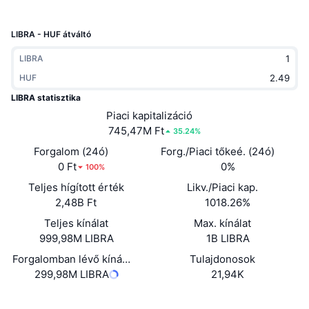
Felkapott
Kripto ETF-ek
Tanulj
CMC MCP
LIBRA - HUF átváltó
Új
Bitcoin ETF-ek
x402
Hírek
LIBRA
Kripto
HUF
Ethereum ETF-ek
Academy
LIBRA statisztika
Politika
Piaci kapitalizáció
Technikai elemzés
Kutatás
745,47M Ft
35.24%
Sportok
Forgalom (24ó)
Forg./Piaci tőkeé. (24ó)
RSI
Videók
0 Ft
0%
100%
Pénzügy
Teljes hígított érték
Likv./Piaci kap.
MACD
Szótár
2,48B Ft
1018.26%
Technológia
Teljes kínálat
Max. kínálat
Származékos termékek
Kampányok
999,98M LIBRA
1B LIBRA
NFT
Forgalomban lévő kínálat
Tulajdonosok
Áttekintés
Airdropok
299,98M LIBRA
21,94K
Összefoglaló NFT statisztikák
Likvidálások
Gyémánt jutalmak
Webhely
Website