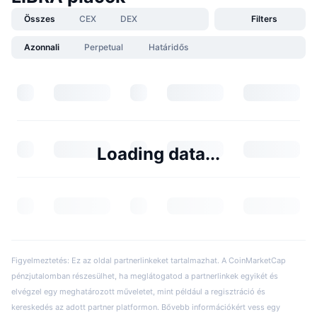
Összes
CEX
DEX
Filters
Azonnali
Perpetual
Határidős
Loading data...
Figyelmeztetés: Ez az oldal partnerlinkeket tartalmazhat. A CoinMarketCap
pénzjutalomban részesülhet, ha meglátogatod a partnerlinkek egyikét és
elvégzel egy meghatározott műveletet, mint például a regisztráció és
kereskedés az adott partner platformon. Bővebb információkért vess egy