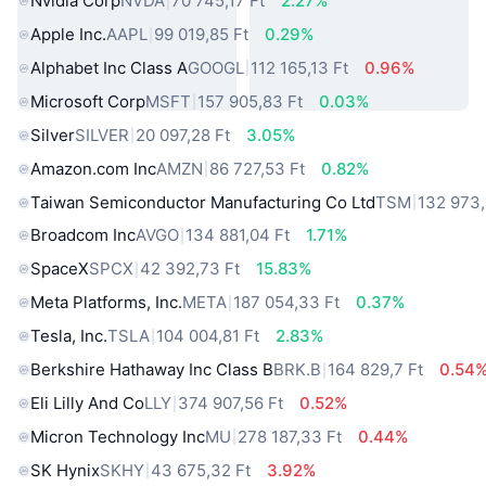
Nvidia Corp
NVDA
70 745,17 Ft
2.27%
Apple Inc.
AAPL
99 019,85 Ft
0.29%
Alphabet Inc Class A
GOOGL
112 165,13 Ft
0.96%
Microsoft Corp
MSFT
157 905,83 Ft
0.03%
Silver
SILVER
20 097,28 Ft
3.05%
Amazon.com Inc
AMZN
86 727,53 Ft
0.82%
Taiwan Semiconductor Manufacturing Co Ltd
TSM
132 973,
Broadcom Inc
AVGO
134 881,04 Ft
1.71%
SpaceX
SPCX
42 392,73 Ft
15.83%
Meta Platforms, Inc.
META
187 054,33 Ft
0.37%
Tesla, Inc.
TSLA
104 004,81 Ft
2.83%
Berkshire Hathaway Inc Class B
BRK.B
164 829,7 Ft
0.54
Eli Lilly And Co
LLY
374 907,56 Ft
0.52%
Micron Technology Inc
MU
278 187,33 Ft
0.44%
SK Hynix
SKHY
43 675,32 Ft
3.92%