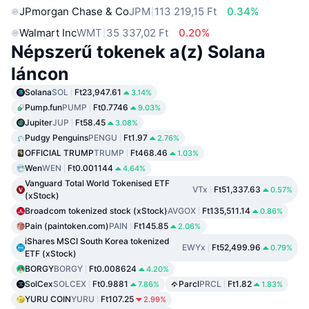
JPmorgan Chase & Co
JPM
113 219,15 Ft
0.34%
Walmart Inc
WMT
35 337,02 Ft
0.20%
Népszerű tokenek a(z) Solana
láncon
Solana
SOL
Ft23,947.61
3.14%
Pump.fun
PUMP
Ft0.7746
9.03%
Jupiter
JUP
Ft58.45
3.08%
Pudgy Penguins
PENGU
Ft1.97
2.76%
OFFICIAL TRUMP
TRUMP
Ft468.46
1.03%
Wen
WEN
Ft0.001144
4.64%
Vanguard Total World Tokenised ETF
VTx
Ft51,337.63
0.57%
(xStock)
Broadcom tokenized stock (xStock)
AVGOX
Ft135,511.14
0.86%
Pain (paintoken.com)
PAIN
Ft145.85
2.06%
iShares MSCI South Korea tokenized
EWYx
Ft52,499.96
0.79%
ETF (xStock)
BORGY
BORGY
Ft0.008624
4.20%
SolCex
SOLCEX
Ft0.9881
Parcl
PRCL
Ft1.82
7.86%
1.83%
YURU COIN
YURU
Ft107.25
2.99%