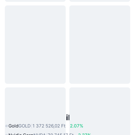
Népszerű Való Világbeli Eszközök
Gold
GOLD
1 372 526,02 Ft
2.07%