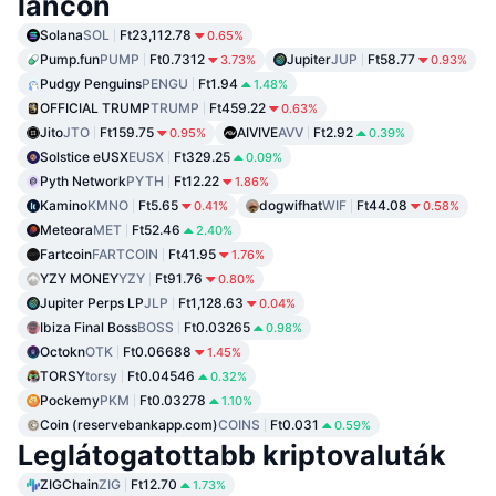
láncon
Solana
SOL
Ft23,112.78
0.65%
Pump.fun
PUMP
Ft0.7312
Jupiter
JUP
Ft58.77
3.73%
0.93%
Pudgy Penguins
PENGU
Ft1.94
1.48%
OFFICIAL TRUMP
TRUMP
Ft459.22
0.63%
Jito
JTO
Ft159.75
AIVIVE
AVV
Ft2.92
0.95%
0.39%
Solstice eUSX
EUSX
Ft329.25
0.09%
Pyth Network
PYTH
Ft12.22
1.86%
Kamino
KMNO
Ft5.65
dogwifhat
WIF
Ft44.08
0.41%
0.58%
Meteora
MET
Ft52.46
2.40%
Fartcoin
FARTCOIN
Ft41.95
1.76%
YZY MONEY
YZY
Ft91.76
0.80%
Jupiter Perps LP
JLP
Ft1,128.63
0.04%
Ibiza Final Boss
BOSS
Ft0.03265
0.98%
Octokn
OTK
Ft0.06688
1.45%
TORSY
torsy
Ft0.04546
0.32%
Pockemy
PKM
Ft0.03278
1.10%
Coin (reservebankapp.com)
COINS
Ft0.031
0.59%
Leglátogatottabb kriptovaluták
ZIGChain
ZIG
Ft12.70
1.73%