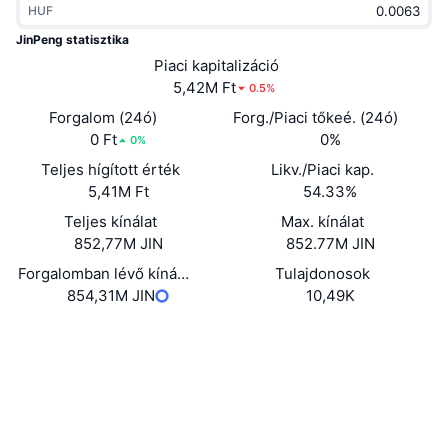
HUF
Felkapott
Kripto ETF-ek
Tanulj
CMC MCP
JinPeng statisztika
Új
Piaci kapitalizáció
Bitcoin ETF-ek
x402
Hírek
5,42M Ft
0.5%
Kripto
Ethereum ETF-ek
Forgalom (24ó)
Forg./Piaci tőkeé. (24ó)
Academy
0 Ft
0%
0%
Politika
Teljes hígított érték
Likv./Piaci kap.
Technikai elemzés
Kutatás
5,41M Ft
54.33%
Sportok
Teljes kínálat
Max. kínálat
RSI
Videók
852,77M JIN
852.77M JIN
Pénzügy
MACD
Forgalomban lévő kínálat
Tulajdonosok
Szótár
854,31M JIN
10,49K
Technológia
Webhely
Website
Származékos termékek
Kampányok
Közösségi
NFT
Áttekintés
Szerződések
GgzJWh...Qk4fvh
Airdropok
2.6
Értékelés (CertiK)
Összefoglaló NFT statisztikák
Likvidálások
Explorers
solscan.io
Gyémánt jutalmak