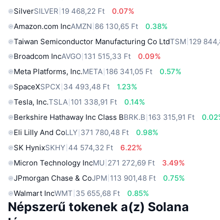
Silver
SILVER
19 468,22 Ft
0.07%
Amazon.com Inc
AMZN
86 130,65 Ft
0.38%
Taiwan Semiconductor Manufacturing Co Ltd
TSM
129 844,
Broadcom Inc
AVGO
131 515,33 Ft
0.09%
Meta Platforms, Inc.
META
186 341,05 Ft
0.57%
SpaceX
SPCX
34 493,48 Ft
1.23%
Tesla, Inc.
TSLA
101 338,91 Ft
0.14%
Berkshire Hathaway Inc Class B
BRK.B
163 315,91 Ft
0.02
Eli Lilly And Co
LLY
371 780,48 Ft
0.98%
SK Hynix
SKHY
44 574,32 Ft
6.22%
Micron Technology Inc
MU
271 272,69 Ft
3.49%
JPmorgan Chase & Co
JPM
113 901,48 Ft
0.75%
Walmart Inc
WMT
35 655,68 Ft
0.85%
Népszerű tokenek a(z) Solana