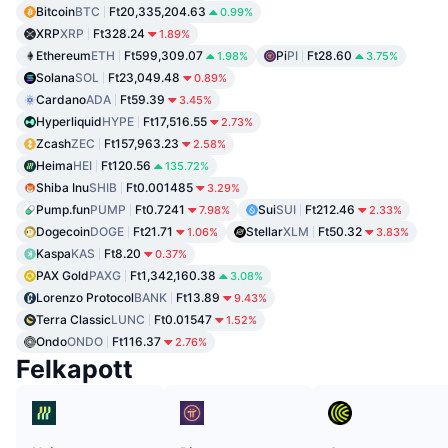
Bitcoin
BTC
Ft20,335,204.63
0.99%
XRP
XRP
Ft328.24
1.89%
Ethereum
ETH
Ft599,309.07
Pi
PI
Ft28.60
1.98%
3.75%
Solana
SOL
Ft23,049.48
0.89%
Cardano
ADA
Ft59.39
3.45%
Hyperliquid
HYPE
Ft17,516.55
2.73%
Zcash
ZEC
Ft157,963.23
2.58%
Heima
HEI
Ft120.56
135.72%
Shiba Inu
SHIB
Ft0.001485
3.29%
Pump.fun
PUMP
Ft0.7241
Sui
SUI
Ft212.46
7.98%
2.33%
Dogecoin
DOGE
Ft21.71
Stellar
XLM
Ft50.32
1.06%
3.83%
Kaspa
KAS
Ft8.20
0.37%
PAX Gold
PAXG
Ft1,342,160.38
3.08%
Lorenzo Protocol
BANK
Ft13.89
9.43%
Terra Classic
LUNC
Ft0.01547
1.52%
Ondo
ONDO
Ft116.37
2.76%
Felkapott