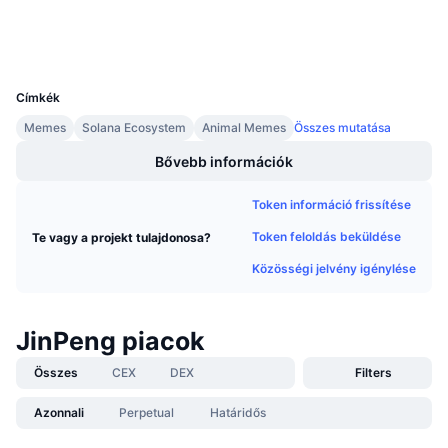
Közeledő értékesítések
Wallets
Finanszírozási díjak
Tanulj & Keress
UCID
33051
Naptár
Címkék
Memes
Solana Ecosystem
Animal Memes
Összes mutatása
ICO Naptár
Bővebb információk
Esemény naptár
Token információ frissítése
Token feloldás beküldése
Te vagy a projekt tulajdonosa?
Közösségi jelvény igénylése
JinPeng piacok
Összes
CEX
DEX
Filters
Azonnali
Perpetual
Határidős