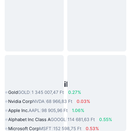
Népszerű Való Világbeli Eszközök
Gold
GOLD
1 345 007,47 Ft
0.27%
Nvidia Corp
NVDA
68 966,83 Ft
0.03%
Apple Inc.
AAPL
98 905,96 Ft
1.06%
Alphabet Inc Class A
GOOGL
114 681,63 Ft
0.55%
Microsoft Corp
MSFT
152 598,75 Ft
0.53%