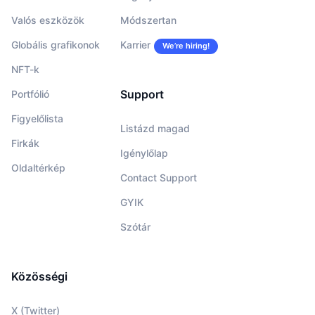
Valós eszközök
Módszertan
Globális grafikonok
Karrier
We’re hiring!
NFT-k
Support
Portfólió
Figyelőlista
Listázd magad
Firkák
Igénylőlap
Oldaltérkép
Contact Support
GYIK
Szótár
Közösségi
X (Twitter)