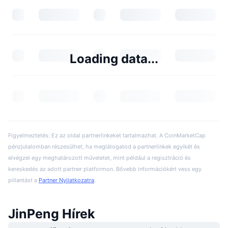
Loading data...
Figyelmeztetés: Ez az oldal partnerlinkeket tartalmazhat. A CoinMarketCap
pénzjutalomban részesülhet, ha meglátogatod a partnerlinkek egyikét és
elvégzel egy meghatározott műveletet, mint például a regisztráció és
kereskedés az adott partner platformon. Bővebb információkért vess egy
pillantást a
Partner Nyilatkozatra
.
JinPeng Hírek