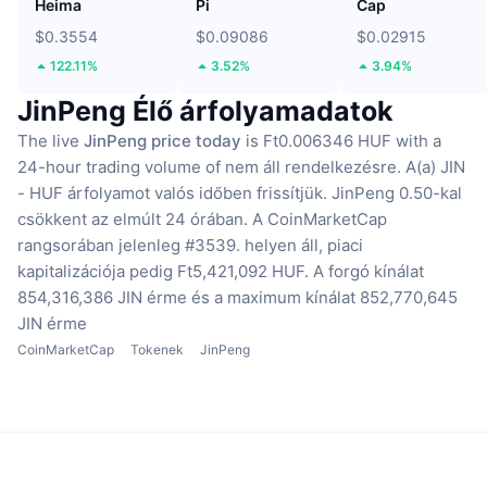
Heima
Pi
Cap
$0.3554
$0.09086
$0.02915
122.11%
3.52%
3.94%
JinPeng Élő árfolyamadatok
The live
JinPeng price today
is Ft0.006346 HUF with a
24-hour trading volume of nem áll rendelkezésre.
A(a) JIN
- HUF árfolyamot valós időben frissítjük.
JinPeng 0.50-kal
csökkent az elmúlt 24 órában.
A CoinMarketCap
rangsorában jelenleg #3539. helyen áll, piaci
kapitalizációja pedig Ft5,421,092 HUF.
A forgó kínálat
854,316,386 JIN érme
és a maximum kínálat 852,770,645
JIN érme
CoinMarketCap
Tokenek
JinPeng