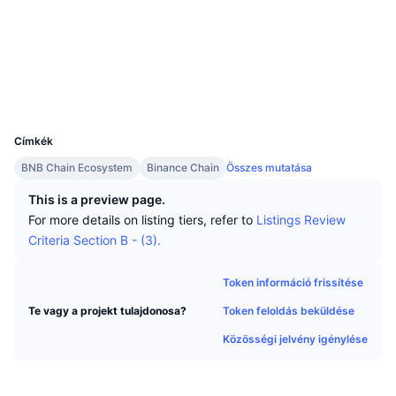
Legjobb kereskedők
Cikkek
Tőzsdei beáramlások/kiáramlások
DEX API
Váltó
Közösségi
Ranglisták
Azonnali
Szerződések
0x9342...1C944a
Hangulat
Vállalat
Hírlevél
Indikátorok
Felkapott
Származékos termékek
Explorers
bscscan.com
Wallets
Árazás
CMC Launch
Közelgő
Félelem és kapzsiság index
UCID
31811
Források
CMC Labs
Címkék
Nemrég hozzáadott
Altcoin szezon index
BNB Chain Ecosystem
Binance Chain
Összes mutatása
CMC Max
Nyertesek és vesztesek
Piaciciklus-indikátorok
This is a preview page.
Dokumentáció
For more details on listing tiers, refer to
Listings Review
Legfontosabb hírek
Leglátogatottabb
Bitcoin dominancia
Criteria Section B - (3).
GYIK
Telegram Bot
Közösségi hangulat
CoinMarketCap 20 index
Token információ frissítése
AI integrációk
Hirdetés
Token feloldás beküldése
Te vagy a projekt tulajdonosa?
Láncrangsor
CoinMarketCap 100 index
Közösségi jelvény igénylése
CMC Ügynöki Központ
Jóslási piacok
ETF-áramlások
Oldal widgetek
Készségek piactere