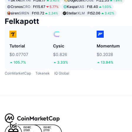
SKYAI
SKYAI
Ft38.17
Dogecoin
DOGE
Ft22.35
3.40%
1.84%
Cronos
CRO
Ft15.67
Kaspa
KAS
Ft8.40
5.77%
1.03%
siren
SIREN
Ft10.72
Stellar
XLM
Ft52.06
2.34%
3.42%
Felkapott
Tutorial
Cysic
Momentum
$0.07707
$0.826
$0.2028
105.7%
3.33%
13.94%
CoinMarketCap
Tokenek
IQ Global