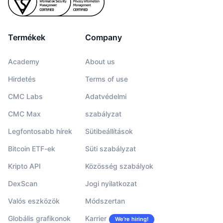
Termékek
Company
Academy
About us
Hirdetés
Terms of use
CMC Labs
Adatvédelmi
CMC Max
szabályzat
Legfontosabb hírek
Sütibeállítások
Bitcoin ETF-ek
Süti szabályzat
Kripto API
Közösség szabályok
DexScan
Jogi nyilatkozat
Valós eszközök
Módszertan
Globális grafikonok
Karrier
We’re hiring!