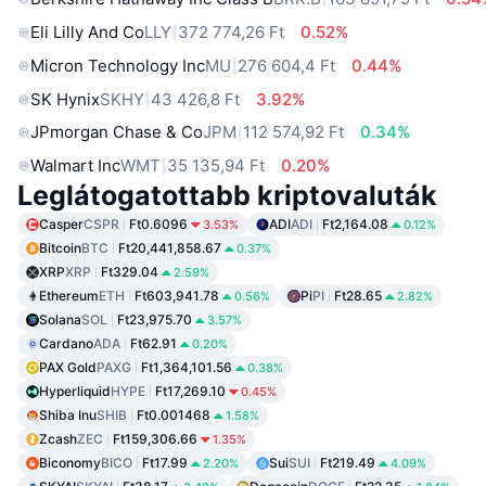
Eli Lilly And Co
LLY
372 774,26 Ft
0.52%
Micron Technology Inc
MU
276 604,4 Ft
0.44%
SK Hynix
SKHY
43 426,8 Ft
3.92%
JPmorgan Chase & Co
JPM
112 574,92 Ft
0.34%
Walmart Inc
WMT
35 135,94 Ft
0.20%
Leglátogatottabb kriptovaluták
Casper
CSPR
Ft0.6096
ADI
ADI
Ft2,164.08
3.53%
0.12%
Bitcoin
BTC
Ft20,441,858.67
0.37%
XRP
XRP
Ft329.04
2.59%
Ethereum
ETH
Ft603,941.78
Pi
PI
Ft28.65
0.56%
2.82%
Solana
SOL
Ft23,975.70
3.57%
Cardano
ADA
Ft62.91
0.20%
PAX Gold
PAXG
Ft1,364,101.56
0.38%
Hyperliquid
HYPE
Ft17,269.10
0.45%
Shiba Inu
SHIB
Ft0.001468
1.58%
Zcash
ZEC
Ft159,306.66
1.35%
Biconomy
BICO
Ft17.99
Sui
SUI
Ft219.49
2.20%
4.09%