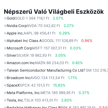
Népszerű Való Világbeli Eszközök
Gold
GOLD
1 364 716,1 Ft
2.07%
Nvidia Corp
NVDA
70 342,62 Ft
2.27%
Apple Inc.
AAPL
98 456,41 Ft
0.29%
Alphabet Inc Class A
GOOGL
111 526,89 Ft
0.96%
Microsoft Corp
MSFT
157 007,31 Ft
0.03%
Silver
SILVER
19 982,93 Ft
3.05%
Amazon.com Inc
AMZN
86 234,03 Ft
0.82%
Taiwan Semiconductor Manufacturing Co Ltd
TSM
132 216,
Broadcom Inc
AVGO
134 113,54 Ft
1.71%
SpaceX
SPCX
42 151,5 Ft
15.83%
Meta Platforms, Inc.
META
185 989,95 Ft
0.37%
Tesla, Inc.
TSLA
103 413,01 Ft
2.83%
Berkshire Hathaway Inc Class B
BRK.B
163 891,79 Ft
0.54