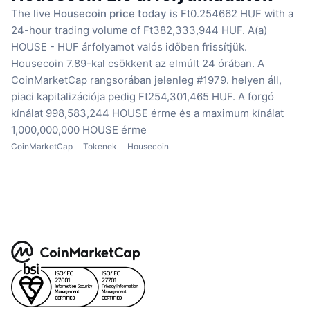
The live
Housecoin price today
is Ft0.254662 HUF with a
24-hour trading volume of Ft382,333,944 HUF.
A(a)
HOUSE - HUF árfolyamot valós időben frissítjük.
Housecoin 7.89-kal csökkent az elmúlt 24 órában.
A
CoinMarketCap rangsorában jelenleg #1979. helyen áll,
piaci kapitalizációja pedig Ft254,301,465 HUF.
A forgó
kínálat 998,583,244 HOUSE érme
és a maximum kínálat
1,000,000,000 HOUSE érme
CoinMarketCap
Tokenek
Housecoin