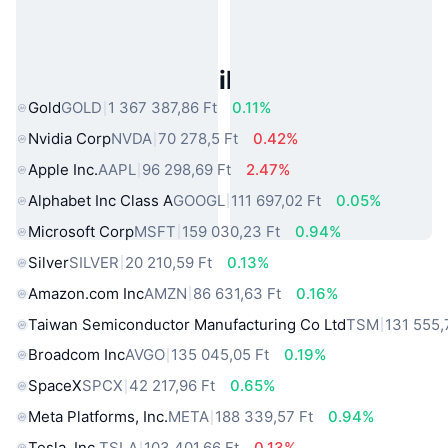
Népszerű Való Világbeli Eszközök
Gold
GOLD
1 367 387,86 Ft
0.11%
Nvidia Corp
NVDA
70 278,5 Ft
0.42%
Apple Inc.
AAPL
96 298,69 Ft
2.47%
Alphabet Inc Class A
GOOGL
111 697,02 Ft
0.05%
Microsoft Corp
MSFT
159 030,23 Ft
0.94%
Silver
SILVER
20 210,59 Ft
0.13%
Amazon.com Inc
AMZN
86 631,63 Ft
0.16%
Taiwan Semiconductor Manufacturing Co Ltd
TSM
131 555,
Broadcom Inc
AVGO
135 045,05 Ft
0.19%
SpaceX
SPCX
42 217,96 Ft
0.65%
Meta Platforms, Inc.
META
188 339,57 Ft
0.94%
Tesla, Inc.
TSLA
103 401,66 Ft
0.13%