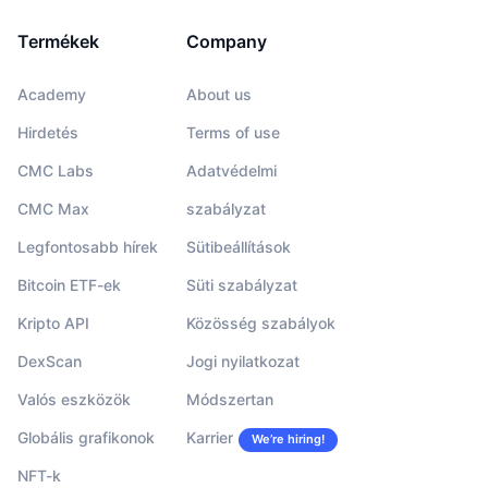
Termékek
Company
Academy
About us
Hirdetés
Terms of use
CMC Labs
Adatvédelmi
CMC Max
szabályzat
Legfontosabb hírek
Sütibeállítások
Bitcoin ETF-ek
Süti szabályzat
Kripto API
Közösség szabályok
DexScan
Jogi nyilatkozat
Valós eszközök
Módszertan
Globális grafikonok
Karrier
We’re hiring!
NFT-k