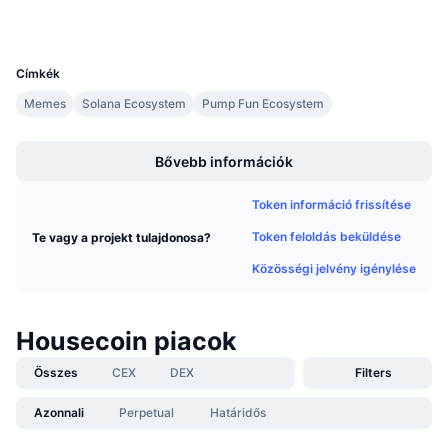
Közeledő értékesítések
Finanszírozási díjak
Tanulj & Keress
UCID
36356
Címkék
Naptár
Memes
Solana Ecosystem
Pump Fun Ecosystem
Boost
ICO Naptár
Bővebb információk
Esemény naptár
Token információ frissítése
Token feloldás beküldése
Te vagy a projekt tulajdonosa?
Közösségi jelvény igénylése
Housecoin piacok
Összes
CEX
DEX
Filters
Azonnali
Perpetual
Határidős