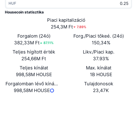
HUF
Felkapott
Kripto ETF-ek
Tanulj
CMC MCP
Housecoin statisztika
Új
Piaci kapitalizáció
Bitcoin ETF-ek
x402
Hírek
254,3M Ft
7.89%
Kripto
Ethereum ETF-ek
Forgalom (24ó)
Forg./Piaci tőkeé. (24ó)
Academy
382,33M Ft
150,34%
87.11%
Politika
Teljes hígított érték
Likv./Piaci kap.
Technikai elemzés
Kutatás
254,66M Ft
37.93%
Sportok
Teljes kínálat
Max. kínálat
RSI
Videók
998,58M HOUSE
1B HOUSE
Pénzügy
MACD
Forgalomban lévő kínálat
Tulajdonosok
Szótár
998,58M HOUSE
23,47K
Technológia
Webhely
Website
Származékos termékek
Kampányok
Közösségi
NFT
Áttekintés
Szerződések
DitHyR...49pump
Airdropok
Explorers
solscan.io
Összefoglaló NFT statisztikák
Likvidálások
Gyémánt jutalmak
Wallets