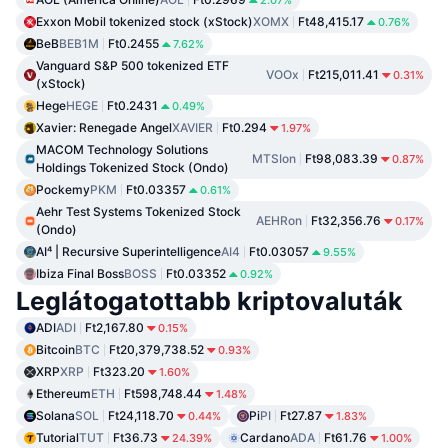
Exxon Mobil tokenized stock (xStock)
XOMX
Ft48,415.17
0.76%
BeB
BEB1M
Ft0.2455
7.62%
Vanguard S&P 500 tokenized ETF
VOOx
Ft215,011.41
0.31%
(xStock)
Hege
HEGE
Ft0.2431
0.49%
Xavier: Renegade Angel
XAVIER
Ft0.294
1.97%
MACOM Technology Solutions
MTSIon
Ft98,083.39
0.87%
Holdings Tokenized Stock (Ondo)
Pockemy
PKM
Ft0.03357
0.61%
Aehr Test Systems Tokenized Stock
AEHRon
Ft32,356.76
0.17%
(Ondo)
AI⁴ | Recursive Superintelligence
AI4
Ft0.03057
9.55%
Ibiza Final Boss
BOSS
Ft0.03352
0.92%
Leglátogatottabb kriptovaluták
ADI
ADI
Ft2,167.80
0.15%
Bitcoin
BTC
Ft20,379,738.52
0.93%
XRP
XRP
Ft323.20
1.60%
Ethereum
ETH
Ft598,748.44
1.48%
Solana
SOL
Ft24,118.70
Pi
PI
Ft27.87
0.44%
1.83%
Tutorial
TUT
Ft36.73
Cardano
ADA
Ft61.76
24.39%
1.00%