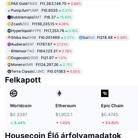
PAX Gold
PAXG
Ft1,363,146.70
0.86%
Pump.fun
PUMP
Ft0.8535
0.37%
Bubblemaps
BMT
Ft8.37
15.50%
Zcash
ZEC
Ft159,235.15
4.06%
Hyperliquid
HYPE
Ft17,253.76
0.16%
Shiba Inu
SHIB
Ft0.001469
Sui
SUI
Ft218.48
0.57%
0.59%
Audiera
BEAT
Ft767.67
27.21%
Bittensor
TAO
Ft64,123.31
2.78%
Dogecoin
DOGE
Ft21.97
1.17%
Monero
XMR
Ft124,297.26
2.71%
Terra Classic
LUNC
Ft0.01583
0.55%
Felkapott
Worldcoin
Ethereum
Epic Chain
$0.3397
$1,903.1
$0.4745
8.44%
1.02%
53.82%
Housecoin Élő árfolyamadatok