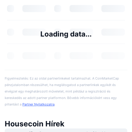
Loading data...
Figyelmeztetés: Ez az oldal partnerlinkeket tartalmazhat. A CoinMarketCap
pénzjutalomban részesülhet, ha meglátogatod a partnerlinkek egyikét és
elvégzel egy meghatározott műveletet, mint például a regisztráció és
kereskedés az adott partner platformon. Bővebb információkért vess egy
pillantást a
Partner Nyilatkozatra
.
Housecoin Hírek