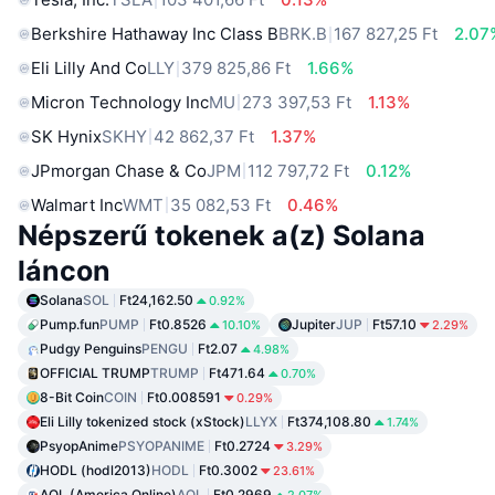
Berkshire Hathaway Inc Class B
BRK.B
167 827,25 Ft
2.07
Eli Lilly And Co
LLY
379 825,86 Ft
1.66%
Micron Technology Inc
MU
273 397,53 Ft
1.13%
SK Hynix
SKHY
42 862,37 Ft
1.37%
JPmorgan Chase & Co
JPM
112 797,72 Ft
0.12%
Walmart Inc
WMT
35 082,53 Ft
0.46%
Népszerű tokenek a(z) Solana
láncon
Solana
SOL
Ft24,162.50
0.92%
Pump.fun
PUMP
Ft0.8526
Jupiter
JUP
Ft57.10
10.10%
2.29%
Pudgy Penguins
PENGU
Ft2.07
4.98%
OFFICIAL TRUMP
TRUMP
Ft471.64
0.70%
8-Bit Coin
COIN
Ft0.008591
0.29%
Eli Lilly tokenized stock (xStock)
LLYX
Ft374,108.80
1.74%
PsyopAnime
PSYOPANIME
Ft0.2724
3.29%
HODL (hodl2013)
HODL
Ft0.3002
23.61%
AOL (America Online)
AOL
Ft0.2969
2.07%